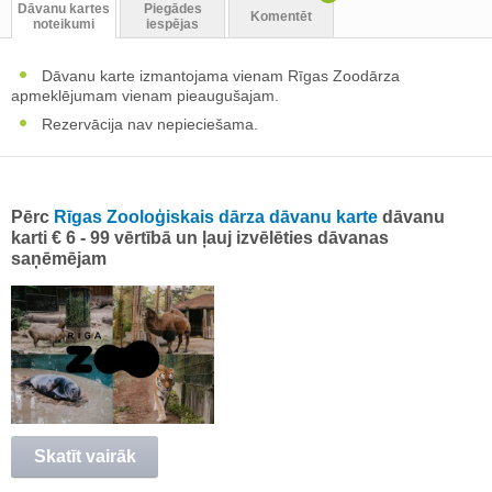
Dāvanu kartes
Piegādes
Komentēt
noteikumi
iespējas
Dāvanu karte izmantojama vienam Rīgas Zoodārza
apmeklējumam vienam pieaugušajam.
Rezervācija nav nepieciešama.
Pērc
Rīgas Zooloģiskais dārza dāvanu karte
dāvanu
karti € 6 - 99 vērtībā un ļauj izvēlēties dāvanas
saņēmējam
Skatīt vairāk