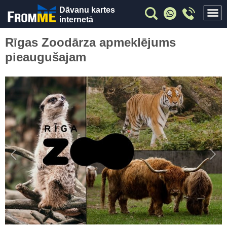
Dāvanu kartes
internetā
Rīgas Zoodārza apmeklējums
pieaugušajam
Previous
Nex