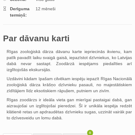
Derīguma
12 mēneši
termiņš:
Par dāvanu karti
Rīgas zooloģiskā dārza dāvanu karte iepriecinās ikvienu, kam
patīk pavadīt laiku svaigā gaisā, iepazīstot dzīvniekus, ko Latvijas
dabā nevar sastapt. Zoodārzā iespējams piedalīties arī
izglītojošās ekskursijās.
Uzdāvini kādam īpašam cilvēkam iespēju iepazīt Rīgas Nacionālā
zooloģiskā dārza krāšņo dzīvnieku pasauli, no majestātiskiem
zīdītājiem līdz eksotiskiem rāpuļiem, putniem un zivīm.
Rīgas zoodārzs ir ideāla vieta gan mierīgai pastaigai dabā, gan
aizraujošai un izglītojošai pieredzei. Šī ir unikāla iespēja redzēt
klātienē retas un apdraudētas dzīvnieku sugas, uzzināt vairāk par
to dzīvesveidu un lomu dabā.
0