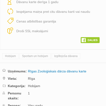
Dāvanu karte derīga 1 gadu
Iespējama maiņa pret citu dāvanu karti vai naudu
Cenas atbilstības garantija
Droši SSL maksājumi
Hobijam
Sportam un hobijam
Izglītojoša dāvana
Uzņēmums:
Rīgas Zooloģiskais dārza dāvanu karte
Vieta:
Rīga
Kategorija:
Hobijam
Personu
1
skaits:
Sezona:
Visu gadu