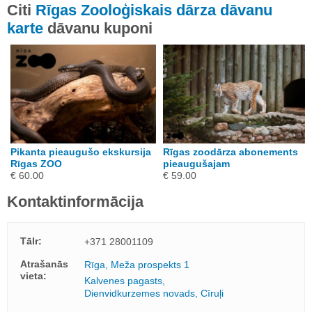
Citi
Rīgas Zooloģiskais dārza dāvanu
karte
dāvanu kuponi
Pikanta pieaugušo ekskursija
Rīgas zoodārza abonements
Rīgas ZOO
pieaugušajam
€ 60.00
€ 59.00
Kontaktinformācija
Tālr:
+371 28001109
Atrašanās
Rīga, Meža prospekts 1
vieta:
Kalvenes pagasts,
Dienvidkurzemes novads, Cīruļi