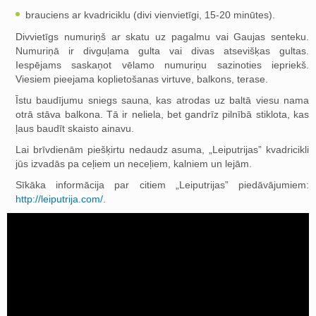
brauciens ar kvadriciklu (divi vienvietīgi, 15-20 minūtes).
Divvietīgs numuriņš ar skatu uz pagalmu vai Gaujas senteku.
Numuriņā ir divguļama gulta vai divas atsevišķas gultas.
Iespējams saskaņot vēlamo numuriņu sazinoties iepriekš.
Viesiem pieejama koplietošanas virtuve, balkons, terase.
Īstu baudījumu sniegs sauna, kas atrodas uz baltā viesu nama
otrā stāva balkona. Tā ir neliela, bet gandrīz pilnībā stiklota, kas
ļaus baudīt skaisto ainavu.
Lai brīvdienām piešķirtu nedaudz asuma, „Leiputrijas” kvadricikli
jūs izvadās pa ceļiem un neceļiem, kalniem un lejām.
Sīkāka informācija par citiem „Leiputrijas” piedāvājumiem:
http://leiputrija.com/
.