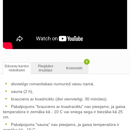
0
Dāvanu kartes
Piegādes
Komentēt
noteikumi
iespējas
divvietīgs romantiskais numuriņš viesu namā,
sauna (2 h),
brauciens ar kvadriciklu (divi vienvietīgi, 30 minūtes).
Pakalpojums "brauciens ar kvadraciklu" nav pieejams, ja gaisa
temperatūra ir zemāka kā - 10 C vai sniega sega ir biezāka kā 25
cm.
Pakalpojums "sauna" nav pieejams, ja gaisa temperatūra ir
zemāka kā - 10 C.