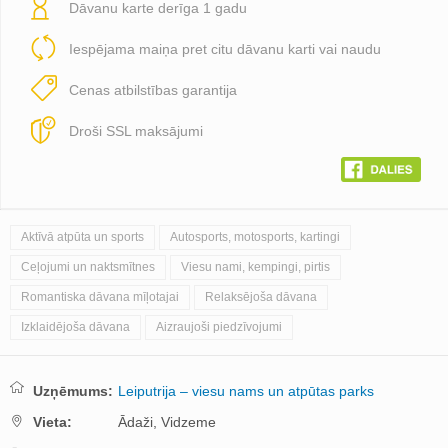
Dāvanu karte derīga 1 gadu
Iespējama maiņa pret citu dāvanu karti vai naudu
Cenas atbilstības garantija
Droši SSL maksājumi
Aktīvā atpūta un sports
Autosports, motosports, kartingi
Ceļojumi un naktsmītnes
Viesu nami, kempingi, pirtis
Romantiska dāvana mīļotajai
Relaksējoša dāvana
Izklaidējoša dāvana
Aizraujoši piedzīvojumi
Uzņēmums:
Leiputrija – viesu nams un atpūtas parks
Vieta:
Ādaži,
Vidzeme