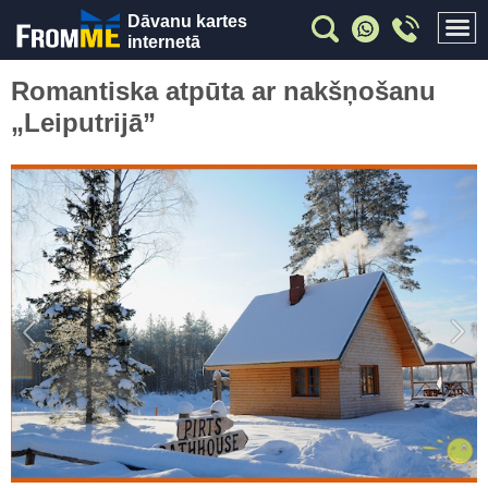
Dāvanu kartes
internetā
Romantiska atpūta ar nakšņošanu
„Leiputrijā”
Previous
Nex