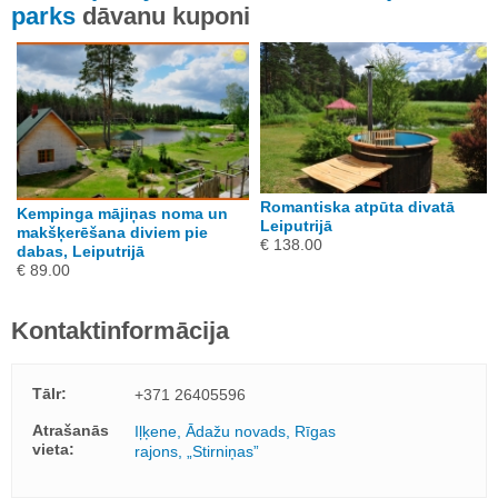
parks
dāvanu kuponi
Romantiska atpūta divatā
Kempinga mājiņas noma un
Leiputrijā
makšķerēšana diviem pie
€ 138.00
dabas, Leiputrijā
€ 89.00
Kontaktinformācija
Tālr:
+371 26405596
Atrašanās
Iļķene, Ādažu novads, Rīgas
vieta:
rajons, „Stirniņas”