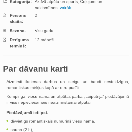
Kategorija:
Aktīvā atpūta un sports,
Ceļojumi un
naktsmītnes,
vairāk
Personu
2
skaits:
Sezona:
Visu gadu
Derīguma
12 mēneši
termiņš:
Par dāvanu karti
Aizmirsti ikdienas darbus un steigu un baudi nesteidzīgus,
romantiskus mirkļus kopā ar otru pusīti.
Kempinga, viesu nama un atpūtas parka „Leiputrija” piedāvājumā
ir viss nepieciešamais neaizmirstamai atpūtai.
Piedāvājumā ietilpst:
divvietīgs romantiskais numuriņš viesu namā,
sauna (2 h),