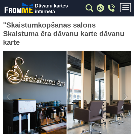
Dāvanu kartes
internetā
"Skaistumkopšanas salons
Skaistuma ēra dāvanu karte dāvanu
karte
Previous
Nex