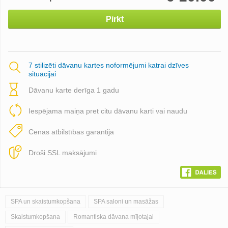
Pirkt
7 stilizēti dāvanu kartes noformējumi katrai dzīves
situācijai
Dāvanu karte derīga 1 gadu
Iespējama maiņa pret citu dāvanu karti vai naudu
Cenas atbilstības garantija
Droši SSL maksājumi
SPA un skaistumkopšana
SPA saloni un masāžas
Skaistumkopšana
Romantiska dāvana mīļotajai