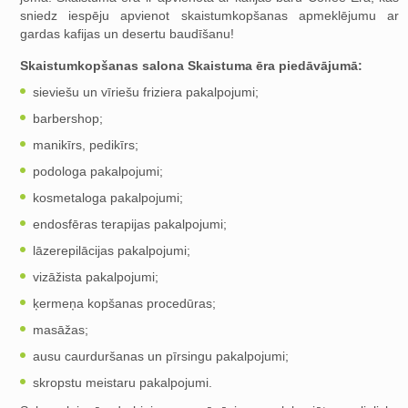
sniedz iespēju apvienot skaistumkopšanas apmeklējumu ar
gardas kafijas un desertu baudīšanu!
Skaistumkopšanas salona Skaistuma ēra piedāvājumā:
sieviešu un vīriešu friziera pakalpojumi;
barbershop;
manikīrs, pedikīrs;
podologa pakalpojumi;
kosmetaloga pakalpojumi;
endosfēras terapijas pakalpojumi;
lāzerepilācijas pakalpojumi;
vizāžista pakalpojumi;
ķermeņa kopšanas procedūras;
masāžas;
ausu caurduršanas un pīrsingu pakalpojumi;
skropstu meistaru pakalpojumi.