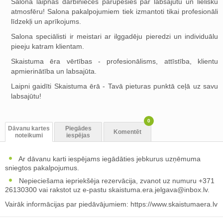
Salona laipnās darbinieces parūpēsies par labsajūtu un lielisku
atmosfēru! Salona pakalpojumiem tiek izmantoti tikai profesionāli
līdzekļi un aprīkojums.
Salona speciālisti ir meistari ar ilggadēju pieredzi un individuālu
pieeju katram klientam.
Skaistuma ēra vērtības - profesionālisms, attīstība, klientu
apmierinātība un labsajūta.
Laipni gaidīti Skaistuma ērā - Tavā pieturas punktā ceļā uz savu
labsajūtu!
0
Dāvanu kartes
Piegādes
Komentēt
noteikumi
iespējas
Ar dāvanu karti iespējams iegādāties jebkurus uzņēmuma
sniegtos pakalpojumus.
Nepieciešama iepriekšēja rezervācija, zvanot uz numuru +371
26130300 vai rakstot uz e-pastu
skaistuma.era.jelgava@inbox.lv
.
Vairāk informācijas par piedāvājumiem: https://www.skaistumaera.lv