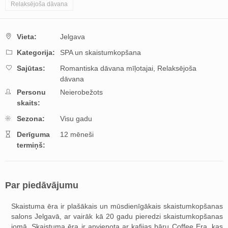
Relaksējoša dāvana
Vieta:
Jelgava
Kategorija:
SPA un skaistumkopšana
Sajūtas:
Romantiska dāvana mīļotajai,
Relaksējoša
dāvana
Personu
Neierobežots
skaits:
Sezona:
Visu gadu
Derīguma
12 mēneši
termiņš:
Par piedāvājumu
Skaistuma ēra ir plašākais un mūsdienīgākais skaistumkopšanas
salons Jelgavā, ar vairāk kā 20 gadu pieredzi skaistumkopšanas
jomā. Skaistuma ēra ir apvienota ar kafijas bāru Coffee Era, kas