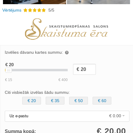
Vērtējums
5/5
Izvēlies dāvanu kartes summu:
Citi visbiežāk izvēlas šādu summu:
€ 20
€ 35
€ 50
€ 60
€ 0.00
Uz e-pastu
€
20.00
Summa kopā: