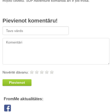
mīļoto cilvēku. SUP Adventure komanda arī ir ļoti froša.
Pievienot komentāru!
Novērtē dāvanu:
Pievienot
FromMe aktualitātes: