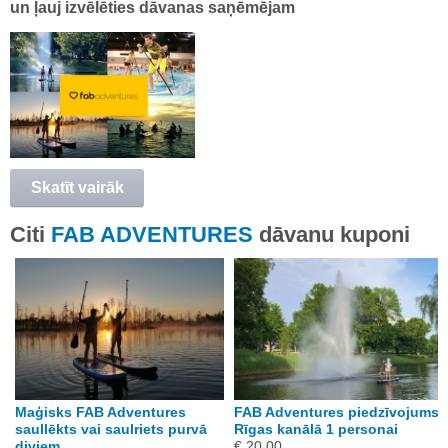
un ļauj izvēlēties dāvanas saņēmējam
Skatīt vairāk
Citi
FAB ADVENTURES
dāvanu kuponi
Maģisks FAB Adventures
FAB Adventures piedzīvojums
1
saullēkts vai saulriets purvā
Rīgas kanālā 1 personai
diviem
€ 20.00