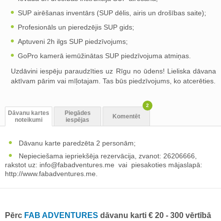
SUP airēšanas inventārs (SUP dēlis, airis un drošības saite);
Profesionāls un pieredzējis SUP gids;
Aptuveni 2h ilgs SUP piedzīvojums;
GoPro kamerā iemūžinātas SUP piedzīvojuma atmiņas.
Uzdāvini iespēju paraudzīties uz Rīgu no ūdens! Lieliska dāvana
aktīvam pārim vai mīļotajam. Tas būs piedzīvojums, ko atcerēties.
2
Dāvanu kartes
Piegādes
Komentēt
noteikumi
iespējas
Dāvanu karte paredzēta 2 personām;
Nepieciešama iepriekšēja rezervācija, zvanot: 26206666,
rakstot uz:
info@fabadventures.me
vai piesakoties mājaslapā:
http://www.fabadventures.me.
Pērc
FAB ADVENTURES
dāvanu karti € 20 - 300 vērtībā