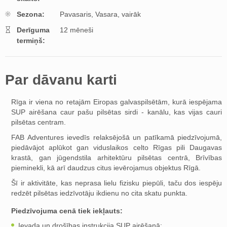
Sezona:
Pavasaris,
Vasara,
vairāk
Derīguma
12 mēneši
termiņš:
Par dāvanu karti
Rīga ir viena no retajām Eiropas galvaspilsētām, kurā iespējama
SUP airēšana caur pašu pilsētas sirdi - kanālu, kas vijas cauri
pilsētas centram.
FAB Adventures ievedīs relaksējošā un patīkamā piedzīvojumā,
piedāvājot aplūkot gan viduslaikos celto Rīgas pili Daugavas
krastā, gan jūgendstila arhitektūru pilsētas centrā, Brīvības
pieminekli, kā arī daudzus citus ievērojamus objektus Rīgā.
Šī ir aktivitāte, kas neprasa lielu fizisku piepūli, taču dos iespēju
redzēt pilsētas iedzīvotāju ikdienu no cita skatu punkta.
Piedzīvojuma cenā tiek iekļauts
:
Ievada un drošības instrukcija SUP airēšanā;