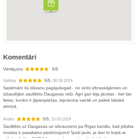
Komentāri
Vērtējums:
5/5
5
/
5
,
Valērija
08.04.2019
Saņēmām šo dāvanu pagājušogad - no sirds izbraukājāmies un
izbaudījām saullēktu Daugavas vidū. Agri gan bija jāceļas - bet tās
lietas, kurām ir jāpiespiežas, iepriecina vairāk un paliek labākā
atmiņā.
5
/
5
,
Andris
15.03.2019
Saullēkts uz Daugavas un izbrauciens pa Rīgas kanālu, kad pilsēta
mostas ir pasakains piedzīvojums! Īpaši jauki, ja dari to kopā ar