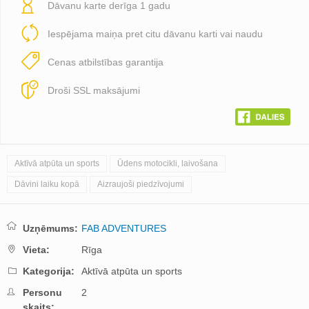
Dāvanu karte derīga 1 gadu
Iespējama maiņa pret citu dāvanu karti vai naudu
Cenas atbilstības garantija
Droši SSL maksājumi
Aktīvā atpūta un sports
Ūdens motocikli, laivošana
Dāvini laiku kopā
Aizraujoši piedzīvojumi
Uzņēmums:
FAB ADVENTURES
Vieta:
Rīga
Kategorija:
Aktīvā atpūta un sports
Personu
2
skaits: