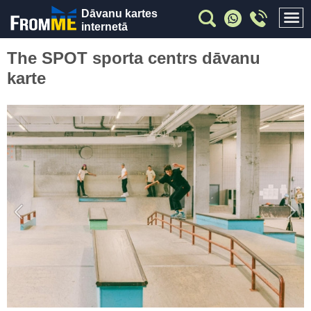
Dāvanu kartes
internetā
The SPOT sporta centrs dāvanu
karte
Previous
Nex