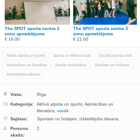
The SPOT sporta centra 2
The SPOT sporta centra 3
zonu apmeklējums
zonu apmeklējums
€ 16.00
€ 21.00
Aktīvā atpūta un sports
Sporta un fitnesa klubi
Dažādi sporta veidi
Apmācības un literatūra
Sporta nodarbības
Sportam un hobijam
Izklaidējoša dāvana
Vieta:
Rīga
Kategorija:
Aktīvā atpūta un sports,
Apmācības un
literatūra,
vairāk
Sajūtas:
Sportam un hobijam,
Izklaidējoša dāvana
Personu
2
skaits: