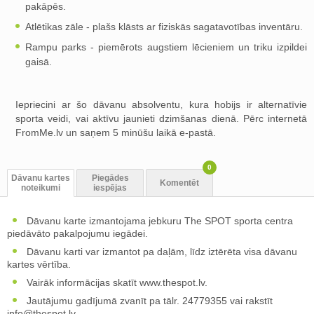
pakāpēs.
Atlētikas zāle - plašs klāsts ar fiziskās sagatavotības inventāru.
Rampu parks - piemērots augstiem lēcieniem un triku izpildei
gaisā.
Iepriecini ar šo dāvanu absolventu, kura hobijs ir alternatīvie
sporta veidi, vai aktīvu jaunieti dzimšanas dienā. Pērc internetā
FromMe.lv un saņem 5 minūšu laikā e-pastā.
0
Dāvanu kartes
Piegādes
Komentēt
noteikumi
iespējas
Dāvanu karte izmantojama jebkuru The SPOT sporta centra
piedāvāto pakalpojumu iegādei.
Dāvanu karti var izmantot pa daļām, līdz iztērēta visa dāvanu
kartes vērtība.
Vairāk informācijas skatīt www.thespot.lv.
Jautājumu gadījumā zvanīt pa tālr. 24779355 vai rakstīt
info@thespot.lv
.