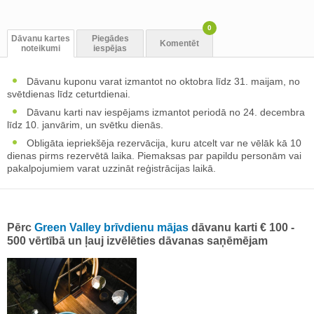
0
Dāvanu kartes
Piegādes
Komentēt
noteikumi
iespējas
Dāvanu kuponu varat izmantot no oktobra līdz 31. maijam, no
svētdienas līdz ceturtdienai.
Dāvanu karti nav iespējams izmantot periodā no 24. decembra
līdz 10. janvārim, un svētku dienās.
Obligāta iepriekšēja rezervācija, kuru atcelt var ne vēlāk kā 10
dienas pirms rezervētā laika. Piemaksas par papildu personām vai
pakalpojumiem varat uzzināt reģistrācijas laikā.
Pērc
Green Valley brīvdienu mājas
dāvanu karti € 100 -
500 vērtībā un ļauj izvēlēties dāvanas saņēmējam