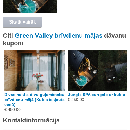
Skatīt vairāk
Citi
Green Valley brīvdienu mājas
dāvanu
kuponi
Divas naktis divu guļamistabu
Jungle SPA bungalo ar kublu
brīvdienu mājā (Kubls iekļauts
€ 250.00
cenā)
€ 450.00
Kontaktinformācija