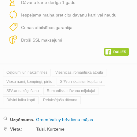
Dāvanu karte derīga 1 gadu
Iespējama maiņa pret citu dāvanu karti vai naudu
Cenas atbilstības garantija
Droši SSL maksājumi
Ceļojumi un naktsmītnes
Viesnīcas, romantiska atpūta
Viesu nami, kempingi, pirtis
SPA un skaistumkopšana
SPA ar nakšņošanu
Romantiska dāvana mīļotajai
Dāvini laiku kopā
Relaksējoša dāvana
Uzņēmums:
Green Valley brīvdienu mājas
Vieta:
Talsi,
Kurzeme