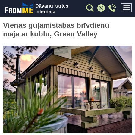
Dāvanu kartes
internetā
Vienas guļamistabas brīvdienu
māja ar kublu, Green Valley
Previous
Nex