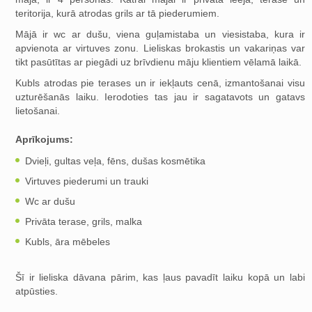
teritorija, kurā atrodas grils ar tā piederumiem.
Mājā ir wc ar dušu, viena guļamistaba un viesistaba, kura ir
apvienota ar virtuves zonu. Lieliskas brokastis un vakariņas var
tikt pasūtītas ar piegādi uz brīvdienu māju klientiem vēlamā laikā.
Kubls atrodas pie terases un ir iekļauts cenā, izmantošanai visu
uzturēšanās laiku. Ierodoties tas jau ir sagatavots un gatavs
lietošanai.
Aprīkojums:
Dvieļi, gultas veļa, fēns, dušas kosmētika
Virtuves piederumi un trauki
Wc ar dušu
Privāta terase, grils, malka
Kubls, āra mēbeles
Šī ir lieliska dāvana pārim, kas ļaus pavadīt laiku kopā un labi
atpūsties.