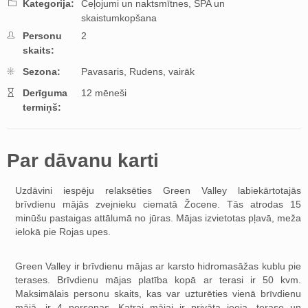
Kategorija:
Ceļojumi un naktsmītnes,
SPA un
skaistumkopšana
Personu
2
skaits:
Sezona:
Pavasaris,
Rudens,
vairāk
Derīguma
12 mēneši
termiņš:
Par dāvanu karti
Uzdāvini iespēju relaksēties Green Valley labiekārtotajās
brīvdienu mājās zvejnieku ciematā Žocene. Tās atrodas 15
minūšu pastaigas attālumā no jūras. Mājas izvietotas pļavā, meža
ielokā pie Rojas upes.
Green Valley ir brīvdienu mājas ar karsto hidromasāžas kublu pie
terases. Brīvdienu mājas platība kopā ar terasi ir 50 kvm.
Maksimālais personu skaits, kas var uzturēties vienā brīvdienu
mājā, ir 4 personas. Katrai mājai ir privāta ieeja, terase un