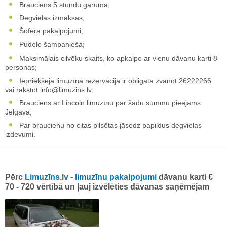
Brauciens 5 stundu garumā;
Degvielas izmaksas;
Šofera pakalpojumi;
Pudele šampanieša;
Maksimālais cilvēku skaits, ko apkalpo ar vienu dāvanu karti 8
personas;
Iepriekšēja limuzīna rezervācija ir obligāta zvanot 26222266
vai rakstot
info@limuzins.lv
;
Brauciens ar Lincoln limuzīnu par šādu summu pieejams
Jelgavā;
Par braucienu no citas pilsētas jāsedz papildus degvielas
izdevumi.
Pērc
Limuzīns.lv - limuzīnu pakalpojumi
dāvanu karti €
70 - 720 vērtībā un ļauj izvēlēties dāvanas saņēmējam