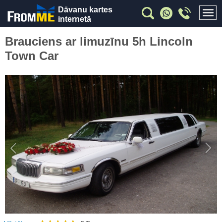
Dāvanu kartes
internetā
Brauciens ar limuzīnu 5h Lincoln
Town Car
Previous
Nex