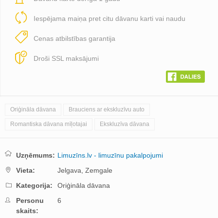
Iespējama maiņa pret citu dāvanu karti vai naudu
Cenas atbilstības garantija
Droši SSL maksājumi
Oriģināla dāvana
Brauciens ar ekskluzīvu auto
Romantiska dāvana mīļotajai
Ekskluzīva dāvana
Uzņēmums:
Limuzīns.lv - limuzīnu pakalpojumi
Vieta:
Jelgava,
Zemgale
Kategorija:
Oriģināla dāvana
Personu
6
skaits: