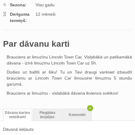
Sezona:
Visu gadu
Derīguma
12 mēneši
termiņš:
Par dāvanu karti
Brauciens ar limuzīnu Lincoln Town Car. Vislabākā un patīkamākā
dāvana - izīrē limuzīnu Lincoln Town Car uz 5h.
Dodies uz ballīti ar šiku! Tu un Tavi draugi varēsiet izbaudīt
braucienu ar
Lincoln Town Car limousine
limuzīnu 5 stundu
garumā.
Brauciens ar limuzīnu - vislabākā dāvana ikvienos svētkos!
0
Dāvanu kartes
Piegādes
Komentēt
noteikumi
iespējas
Dāvanā iekļauts: