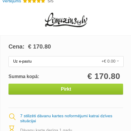
Vērtējums
5/5
Cena: €
170.80
+€ 0.00
Uz e-pastu
€
170.80
Summa kopā:
Pirkt
7 stilizēti dāvanu kartes noformējumi katrai dzīves
situācijai
Dāvanu karte derīga 1 gadu