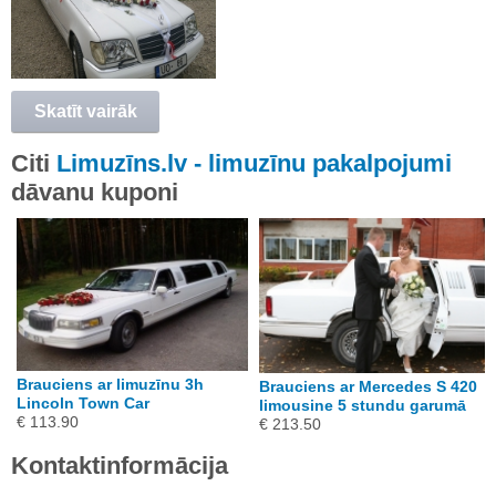
Skatīt vairāk
Citi
Limuzīns.lv - limuzīnu pakalpojumi
dāvanu kuponi
Brauciens ar limuzīnu 3h
Brauciens ar Mercedes S 420
Lincoln Town Car
limousine 5 stundu garumā
€ 113.90
€ 213.50
Kontaktinformācija