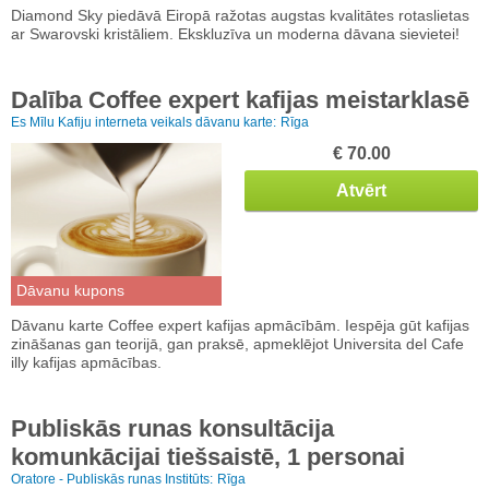
Diamond Sky piedāvā Eiropā ražotas augstas kvalitātes rotaslietas
ar Swarovski kristāliem. Ekskluzīva un moderna dāvana sievietei!
Dalība Coffee expert kafijas meistarklasē
Es Mīlu Kafiju interneta veikals dāvanu karte:
Rīga
€ 70.00
Atvērt
Dāvanu kupons
Dāvanu karte Coffee expert kafijas apmācībām. Iespēja gūt kafijas
zināšanas gan teorijā, gan praksē, apmeklējot Universita del Cafe
illy kafijas apmācības.
Publiskās runas konsultācija
komunkācijai tiešsaistē, 1 personai
Oratore - Publiskās runas Institūts:
Rīga