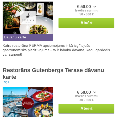
€ 50.00
Izvēlies summu
50 - 300 €
Atvērt
Dāvanu karte
Katrs restorāna FERMA apciemojums ir kā izglītojošs
gastronomisks piedzīvojums - tā ir labākā dāvana, kādu gardēdis
var saņemt!
Restorāns Gutenbergs Terase dāvanu
karte
Rīga
€ 50.00
Izvēlies summu
30 - 300 €
Atvērt