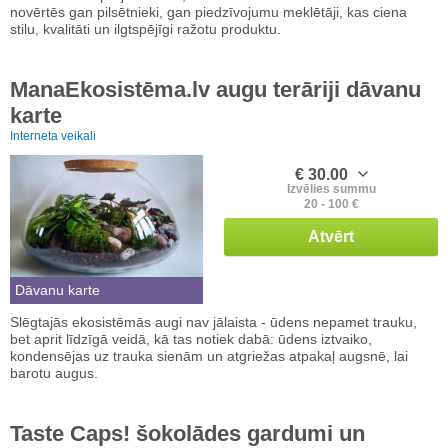
novērtēs gan pilsētnieki, gan piedzīvojumu meklētāji, kas ciena
stilu, kvalitāti un ilgtspējīgi ražotu produktu.
ManaEkosistēma.lv augu terāriji dāvanu
karte
Interneta veikali
€ 30.00
Izvēlies summu
20 - 100 €
Atvērt
Dāvanu karte
Slēgtajās ekosistēmās augi nav jālaista - ūdens nepamet trauku,
bet aprit līdzīgā veidā, kā tas notiek dabā: ūdens iztvaiko,
kondensējas uz trauka sienām un atgriežas atpakaļ augsnē, lai
barotu augus.
Taste Caps! šokolādes gardumi un