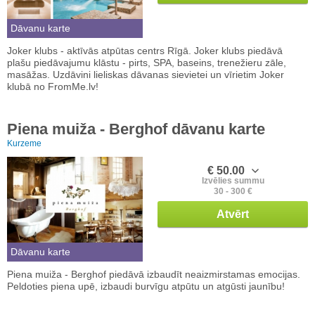
Dāvanu karte
Joker klubs - aktīvās atpūtas centrs Rīgā. Joker klubs piedāvā
plašu piedāvajumu klāstu - pirts, SPA, baseins, trenežieru zāle,
masāžas. Uzdāvini lieliskas dāvanas sievietei un vīrietim Joker
klubā no FromMe.lv!
Piena muiža - Berghof dāvanu karte
Kurzeme
€ 50.00
Izvēlies summu
30 - 300 €
Atvērt
Dāvanu karte
Piena muiža - Berghof piedāvā izbaudīt neaizmirstamas emocijas.
Peldoties piena upē, izbaudi burvīgu atpūtu un atgūsti jaunību!