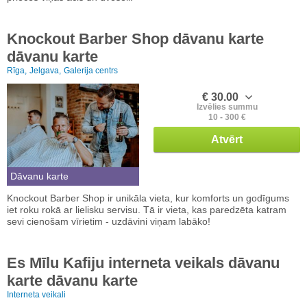
Knockout Barber Shop dāvanu karte
dāvanu karte
Rīga,
Jelgava,
Galerija centrs
€ 30.00
Izvēlies summu
10 - 300 €
Atvērt
Dāvanu karte
Knockout Barber Shop ir unikāla vieta, kur komforts un godīgums
iet roku rokā ar lielisku servisu. Tā ir vieta, kas paredzēta katram
sevi cienošam vīrietim - uzdāvini viņam labāko!
Es Mīlu Kafiju interneta veikals dāvanu
karte dāvanu karte
Interneta veikali