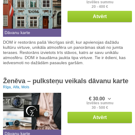
Izvēlies summu
20 - 400 €
Atvērt
Dāvanu karte
DOM ir restorāns pašā Vecrīgas sirdī, kur apvienojas dažādu
kultūru virtuve, unikāla atmosfēra un panorāmas skati no jumta
terases. Restorāns izvietots trīs stāvos, katrs ar savu unikālu
atmosfēru. DOM ir baudāma jaukta tipa virtuve. Tie ir ēdieni, kas
iedvesmoti no dažādām pasaules garšām.
Ženēva – pulksteņu veikals dāvanu karte
Rīga,
Alfa,
Mols
€ 30.00
Izvēlies summu
30 - 500 €
Atvērt
Dāvanu karte