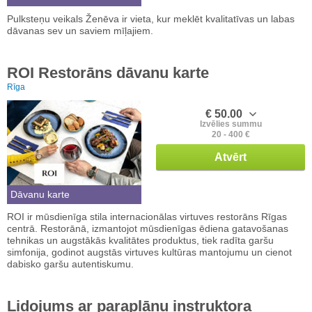
Pulksteņu veikals Ženēva ir vieta, kur meklēt kvalitatīvas un labas
dāvanas sev un saviem mīļajiem.
ROI Restorāns dāvanu karte
Rīga
€ 50.00
Izvēlies summu
20 - 400 €
Atvērt
Dāvanu karte
ROI ir mūsdienīga stila internacionālas virtuves restorāns Rīgas
centrā. Restorānā, izmantojot mūsdienīgas ēdiena gatavošanas
tehnikas un augstākās kvalitātes produktus, tiek radīta garšu
simfonija, godinot augstās virtuves kultūras mantojumu un cienot
dabisko garšu autentiskumu.
Lidojums ar paraplānu instruktora