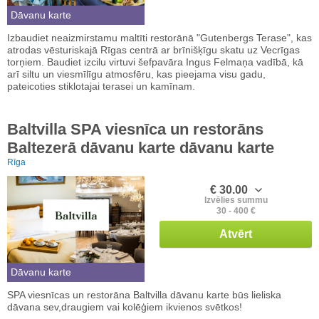
Dāvanu karte
Izbaudiet neaizmirstamu maltīti restorānā "Gutenbergs Terase", kas
atrodas vēsturiskajā Rīgas centrā ar brīnišķīgu skatu uz Vecrīgas
torņiem. Baudiet izcilu virtuvi šefpavāra Ingus Felmaņa vadībā, kā
arī siltu un viesmīlīgu atmosfēru, kas pieejama visu gadu,
pateicoties stiklotajai terasei un kamīnam.
Baltvilla SPA viesnīca un restorāns
Baltezerā dāvanu karte dāvanu karte
Rīga
€ 30.00
Izvēlies summu
30 - 400 €
Atvērt
Dāvanu karte
SPA viesnīcas un restorāna Baltvilla dāvanu karte būs lieliska
dāvana sev,draugiem vai kolēģiem ikvienos svētkos!