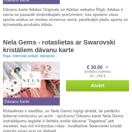
Dāvanu karte Adidas Originals un Adidas veikalos Rīgā. Adidas ir
viena no pasaulē zināmākajām prečzīmēm, kas apvieno visus
sporta veidus un modes virzienus vienā, piedāvājot plašu sporta un
dzīvesstila produktu klāstu.
Nela Gems - rotaslietas ar Swarovski
kristāliem dāvanu karte
Rīga,
Interneta veikali,
Akropole, ...
€ 30.00
Izvēlies summu
10 - 250 €
Atvērt
Dāvanu karte
Rotaslietas ir kaislība, un Nela Gems rūpīgi strādā, lai piešķirtu
ikdienai mirdzumu un acīm - spožumu! Dāvanu karte Nela Gems
izstrādājumu iegādei ir lieliska izvēle dāvanai "žagatiņai" jeb
sievietei, kas mīl mirdzošas rotas - kvalitatīvie Swarowski kristāli
priecēs viņas acis un dvēseli.