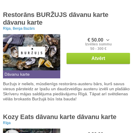
Restorāns BURŽUJS dāvanu karte
dāvanu karte
Rīga,
Berga Bazārs
€ 50.00
Izvēlies summu
50 - 300 €
Atvērt
Dāvanu karte
Buržujs ir neliels, mūsdienīgs restorāns-austeru bārs, kurš savus
viesus pārsteidz ar īpašu un daudzveidīgu austeru izvēli un plašāko
Skrīveru mājas saldējuma piedāvājumu Rīgā. Tāpat arī svētdienas
vēlās brokastis Buržujā būs īsta bauda!
Kozy Eats dāvanu karte dāvanu karte
Rīga