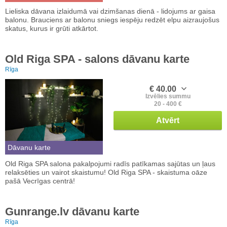
Lieliska dāvana izlaidumā vai dzimšanas dienā - lidojums ar gaisa
balonu. Brauciens ar balonu sniegs iespēju redzēt elpu aizraujošus
skatus, kurus ir grūti atkārtot.
Old Riga SPA - salons dāvanu karte
Rīga
€ 40.00
Izvēlies summu
20 - 400 €
Atvērt
Dāvanu karte
Old Riga SPA salona pakalpojumi radīs patīkamas sajūtas un ļaus
relaksēties un vairot skaistumu! Old Riga SPA - skaistuma oāze
pašā Vecrīgas centrā!
Gunrange.lv dāvanu karte
Rīga