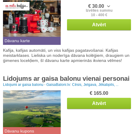
€ 30.00
Izvēlies summu
10 - 400 €
Atvērt
Dāvanu karte
Kafija, kafijas automāti, un viss kafijas pagatavošanai. Kafijas
meistarklases. Lieliska un noderīga dāvana kolēģiem, draugiem un
ģimenes locekļiem, šī dāvanu karte apmierinās ikviena vēlmes!
Lidojums ar gaisa balonu vienai personai
Lidojumi ar gaisa balonu - GaisaBaloni.lv:
Cēsis,
Jelgava,
Jēkabpils, ...
€ 165.00
Atvērt
Dāvanu kupons