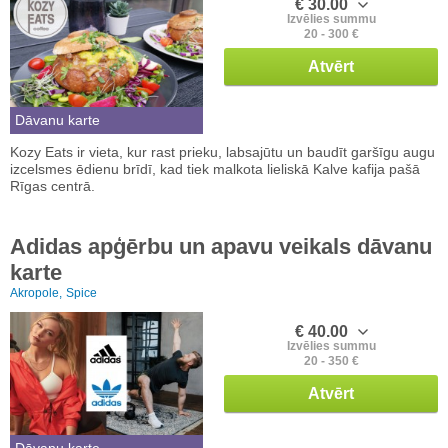
€ 30.00
Izvēlies summu
20 - 300 €
Atvērt
Dāvanu karte
Kozy Eats ir vieta, kur rast prieku, labsajūtu un baudīt garšīgu augu
izcelsmes ēdienu brīdī, kad tiek malkota lieliskā Kalve kafija pašā
Rīgas centrā.
Adidas apģērbu un apavu veikals dāvanu
karte
Akropole,
Spice
€ 40.00
Izvēlies summu
20 - 350 €
Atvērt
Dāvanu karte