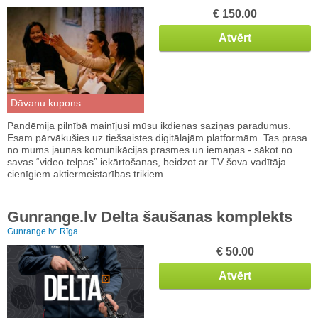
€ 150.00
Atvērt
Dāvanu kupons
Pandēmija pilnībā mainījusi mūsu ikdienas saziņas paradumus.
Esam pārvākušies uz tiešsaistes digitālajām platformām. Tas prasa
no mums jaunas komunikācijas prasmes un iemaņas - sākot no
savas “video telpas” iekārtošanas, beidzot ar TV šova vadītāja
cienīgiem aktiermeistarības trikiem.
Gunrange.lv Delta šaušanas komplekts
Gunrange.lv:
Rīga
€ 50.00
Atvērt