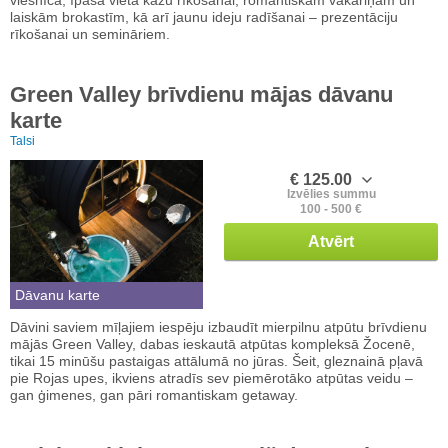
laiskām brokastīm, kā arī jaunu ideju radīšanai – prezentāciju
rīkošanai un semināriem.
Green Valley brīvdienu mājas dāvanu
karte
Talsi
€ 125.00
Izvēlies summu
100 - 500 €
Atvērt
Dāvanu karte
Dāvini saviem mīļajiem iespēju izbaudīt mierpilnu atpūtu brīvdienu
mājās Green Valley, dabas ieskautā atpūtas kompleksā Žocenē,
tikai 15 minūšu pastaigas attālumā no jūras. Šeit, gleznainā pļavā
pie Rojas upes, ikviens atradīs sev piemērotāko atpūtas veidu –
gan ģimenes, gan pāri romantiskam getaway.