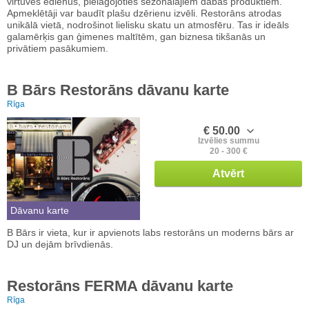
virtuves ēdienus, pielāgojoties sezonālajiem dabas produktiem.
Apmeklētāji var baudīt plašu dzērienu izvēli. Restorāns atrodas
unikālā vietā, nodrošinot lielisku skatu un atmosfēru. Tas ir ideāls
galamērķis gan ģimenes maltītēm, gan biznesa tikšanās un
privātiem pasākumiem.
B Bārs Restorāns dāvanu karte
Rīga
€ 50.00
Izvēlies summu
20 - 300 €
Atvērt
Dāvanu karte
B Bārs ir vieta, kur ir apvienots labs restorāns un moderns bārs ar
DJ un dejām brīvdienās.
Restorāns FERMA dāvanu karte
Rīga