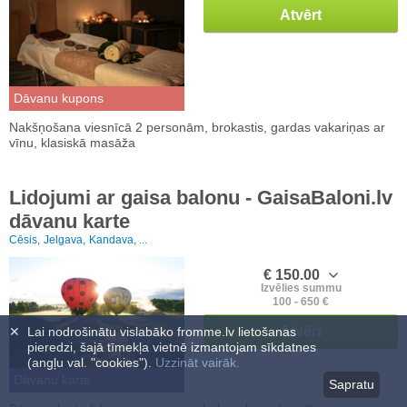
Atvērt
Dāvanu kupons
Nakšņošana viesnīcā 2 personām, brokastis, gardas vakariņas ar
vīnu, klasiskā masāža
Lidojumi ar gaisa balonu - GaisaBaloni.lv
dāvanu karte
Cēsis,
Jelgava,
Kandava, ...
€ 150.00
Izvēlies summu
100 - 650 €
Atvērt
✕
Lai nodrošinātu vislabāko fromme.lv lietošanas
pieredzi, šajā tīmekļa vietnē izmantojam sīkdatnes
(angļu val. "cookies").
Uzzināt vairāk.
Dāvanu karte
Sapratu