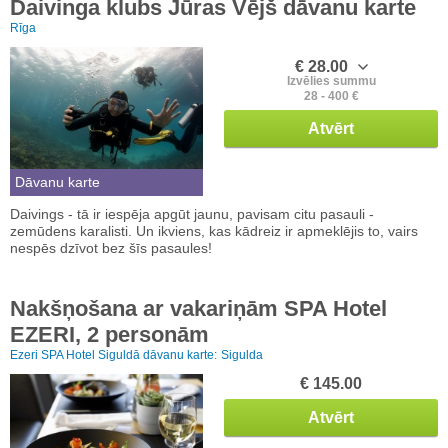
Daivinga klubs Jūras Vējš dāvanu karte
Rīga
€ 28.00
Izvēlies summu
28 - 400 €
Atvērt
Dāvanu karte
Daivings - tā ir iespēja apgūt jaunu, pavisam citu pasauli -
zemūdens karalisti. Un ikviens, kas kādreiz ir apmeklējis to, vairs
nespēs dzīvot bez šīs pasaules!
Nakšņošana ar vakariņām SPA Hotel
EZERI, 2 personām
Ezeri SPA Hotel Siguldā dāvanu karte:
Sigulda
€ 145.00
Atvērt