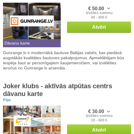
€ 50.00
Izvēlies summu
40 - 400 €
Atvērt
Dāvanu karte
Gunrange.lv ir modernākā šautuve Baltijas valstīs, kas piedāvā
augstākās kvalitātes šautuves pakalpojumus. Apmeklētājam būs
iespēja šaut ar personīgajiem šaujamieročiem, vai izvēlēties
ieročus no Gunrange.lv arsenāla.
Joker klubs - aktīvās atpūtas centrs
dāvanu karte
Rīga
€ 30.00
Izvēlies summu
10 - 400 €
Atvērt