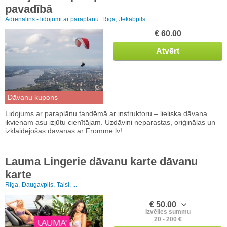
pavadībā
Adrenalīns - lidojumi ar paraplānu:
Rīga,
Jēkabpils
€ 60.00
Atvērt
Dāvanu kupons
Lidojums ar paraplānu tandēmā ar instruktoru – lieliska dāvana
ikvienam asu izjūtu cienītājam. Uzdāvini neparastas, oriģinālas un
izklaidējošas dāvanas ar Fromme.lv!
Lauma Lingerie dāvanu karte dāvanu
karte
Rīga,
Daugavpils,
Talsi, ...
€ 50.00
Izvēlies summu
20 - 200 €