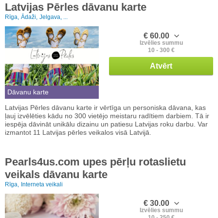
Latvijas Pērles dāvanu karte
Rīga,
Ādaži,
Jelgava, ...
€ 60.00
Izvēlies summu
10 - 300 €
Atvērt
Dāvanu karte
Latvijas Pērles dāvanu karte ir vērtīga un personiska dāvana, kas
ļauj izvēlēties kādu no 300 vietējo meistaru radītiem darbiem. Tā ir
iespēja dāvināt unikālu dizainu un patiesu Latvijas roku darbu. Var
izmantot 11 Latvijas pērles veikalos visā Latvijā.
Pearls4us.com upes pērļu rotaslietu
veikals dāvanu karte
Rīga,
Interneta veikali
€ 30.00
Izvēlies summu
10 - 250 €