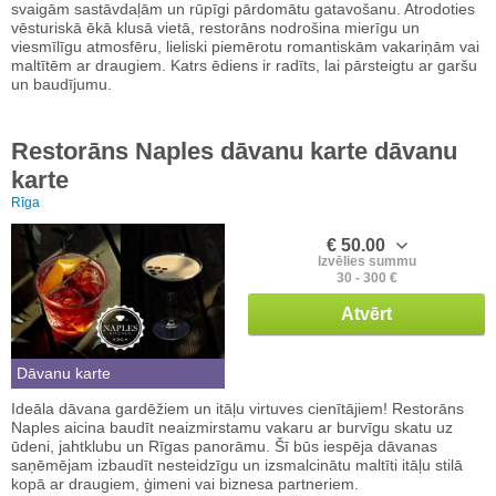
svaigām sastāvdaļām un rūpīgi pārdomātu gatavošanu. Atrodoties
vēsturiskā ēkā klusā vietā, restorāns nodrošina mierīgu un
viesmīlīgu atmosfēru, lieliski piemērotu romantiskām vakariņām vai
maltītēm ar draugiem. Katrs ēdiens ir radīts, lai pārsteigtu ar garšu
un baudījumu.
Restorāns Naples dāvanu karte dāvanu
karte
Rīga
€ 50.00
Izvēlies summu
30 - 300 €
Atvērt
Dāvanu karte
Ideāla dāvana gardēžiem un itāļu virtuves cienītājiem! Restorāns
Naples aicina baudīt neaizmirstamu vakaru ar burvīgu skatu uz
ūdeni, jahtklubu un Rīgas panorāmu. Šī būs iespēja dāvanas
saņēmējam izbaudīt nesteidzīgu un izsmalcinātu maltīti itāļu stilā
kopā ar draugiem, ģimeni vai biznesa partneriem.