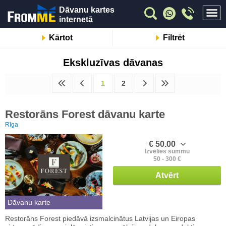
Dāvanu kartes
internetā
Kārtot
Filtrēt
Ekskluzīvas dāvanas
1
2
Restorāns Forest dāvanu karte
Rīga
€ 50.00
Izvēlies summu
50 - 300 €
Atvērt
Dāvanu karte
Restorāns Forest piedāvā izsmalcinātus Latvijas un Eiropas