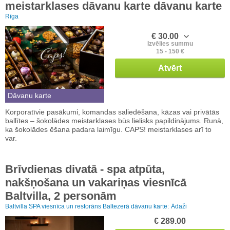
meistarklases dāvanu karte dāvanu karte
Rīga
€ 30.00
Izvēlies summu
15 - 150 €
Atvērt
Dāvanu karte
Korporatīvie pasākumi, komandas saliedēšana, kāzas vai privātās
ballītes – šokolādes meistarklases būs lielisks papildinājums. Runā,
ka šokolādes ēšana padara laimīgu. CAPS! meistarklases arī to
var.
Brīvdienas divatā - spa atpūta,
nakšņošana un vakariņas viesnīcā
Baltvilla, 2 personām
Baltvilla SPA viesnīca un restorāns Baltezerā dāvanu karte:
Ādaži
€ 289.00