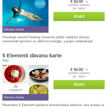
€ 50.00
Izvēlies summu
50 - 500 €
Atvērt
Dāvanu karte
Floutings salonā Floating Universe palīdz sakārtot domas,
nomierināt ķermeni un atbrīvot enerģiju. Ļaujies relaksācijai!
5 Elementi dāvanu karte
Rīga
€ 50.00
Izvēlies summu
50 - 300 €
Atvērt
Dāvanu karte
Restorāns 5 Elementi piedāvā izsmalcinātus ēdienus, kas izceļas ar