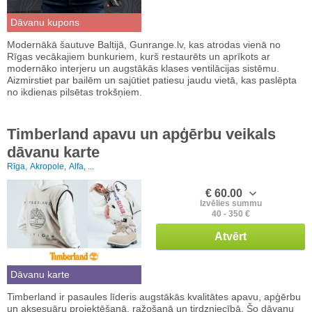
Dāvanu kupons
Modernākā šautuve Baltijā, Gunrange.lv, kas atrodas vienā no
Rīgas vecākajiem bunkuriem, kurš restaurēts un aprīkots ar
modernāko interjeru un augstākās klases ventilācijas sistēmu.
Aizmirstiet par bailēm un sajūtiet patiesu jaudu vietā, kas paslēpta
no ikdienas pilsētas trokšņiem.
Timberland apavu un apģērbu veikals
dāvanu karte
Rīga,
Akropole,
Alfa, ...
€ 60.00
Izvēlies summu
40 - 350 €
Atvērt
Dāvanu karte
Timberland ir pasaules līderis augstākās kvalitātes apavu, apģērbu
un aksesuāru projektēšanā, ražošanā un tirdzniecībā. Šo dāvanu