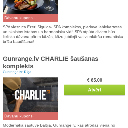
Dāvanu kupons
SPA viesnīca Ezeri Siguldā- SPA komplekss, piedāvā labiekārtotas
un skaistas istabas un harmonisku vidi! SPA atpūta diviem būs
lieliska dāvana pārim kāzās, kāzu jubilejā vai vienkāršu romantisku
brīžu baudīšanai!
Gunrange.lv CHARLIE šaušanas
komplekts
Gunrange.lv:
Rīga
€ 65.00
Atvērt
Dāvanu kupons
Modernākā šautuve Baltijā, Gunrange.lv, kas atrodas vienā no