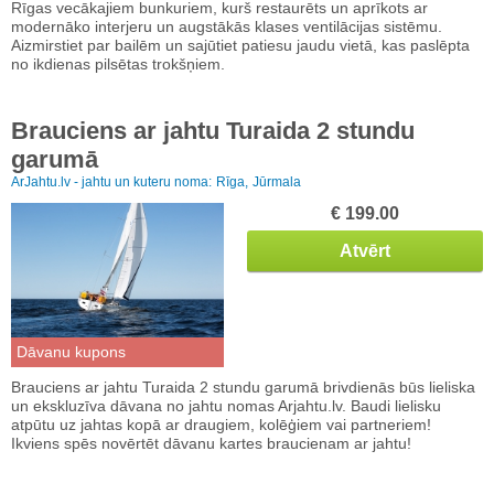
Rīgas vecākajiem bunkuriem, kurš restaurēts un aprīkots ar
modernāko interjeru un augstākās klases ventilācijas sistēmu.
Aizmirstiet par bailēm un sajūtiet patiesu jaudu vietā, kas paslēpta
no ikdienas pilsētas trokšņiem.
Brauciens ar jahtu Turaida 2 stundu
garumā
ArJahtu.lv - jahtu un kuteru noma:
Rīga,
Jūrmala
€ 199.00
Atvērt
Dāvanu kupons
Brauciens ar jahtu Turaida 2 stundu garumā brivdienās būs lieliska
un ekskluzīva dāvana no jahtu nomas Arjahtu.lv. Baudi lielisku
atpūtu uz jahtas kopā ar draugiem, kolēģiem vai partneriem!
Ikviens spēs novērtēt dāvanu kartes braucienam ar jahtu!