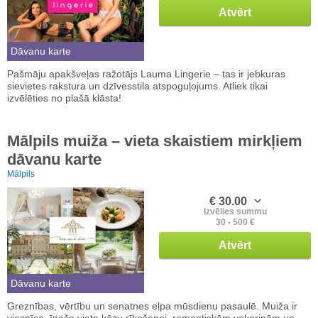
Atvērt
Dāvanu karte
Pašmāju apakšveļas ražotājs Lauma Lingerie – tas ir jebkuras
sievietes rakstura un dzīvesstila atspoguļojums. Atliek tikai
izvēlēties no plašā klāsta!
Mālpils muiža – vieta skaistiem mirkļiem
dāvanu karte
Mālpils
€ 30.00
Izvēlies summu
30 - 500 €
Atvērt
Dāvanu karte
Greznības, vērtību un senatnes elpa mūsdienu pasaulē. Muiža ir
viesnīca, īpaša vieta kāzu rīkošanai, romantiskām vakariņām un