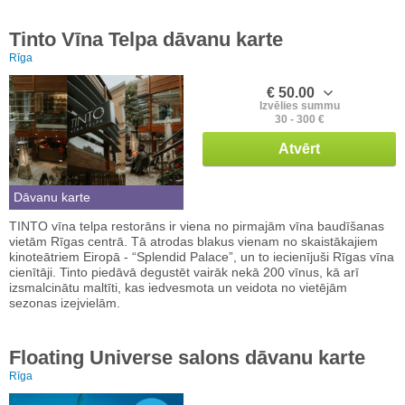
Tinto Vīna Telpa dāvanu karte
Rīga
€ 50.00
Izvēlies summu
30 - 300 €
Atvērt
Dāvanu karte
TINTO vīna telpa restorāns ir viena no pirmajām vīna baudīšanas
vietām Rīgas centrā. Tā atrodas blakus vienam no skaistākajiem
kinoteātriem Eiropā - “Splendid Palace”, un to iecienījuši Rīgas vīna
cienītāji. Tinto piedāvā degustēt vairāk nekā 200 vīnus, kā arī
izsmalcinātu maltīti, kas iedvesmota un veidota no vietējām
sezonas izejvielām.
Floating Universe salons dāvanu karte
Rīga