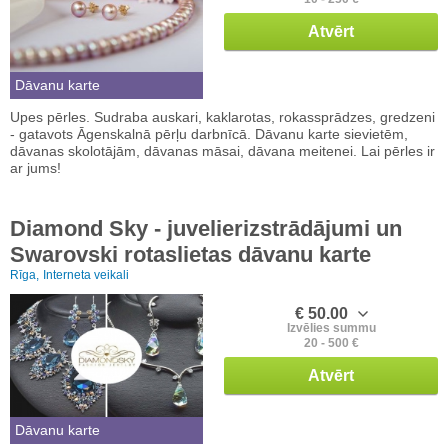
Atvērt
Dāvanu karte
Upes pērles. Sudraba auskari, kaklarotas, rokassprādzes, gredzeni
- gatavots Āgenskalnā pērļu darbnīcā. Dāvanu karte sievietēm,
dāvanas skolotājām, dāvanas māsai, dāvana meitenei. Lai pērles ir
ar jums!
Diamond Sky - juvelierizstrādājumi un
Swarovski rotaslietas dāvanu karte
Rīga,
Interneta veikali
€ 50.00
Izvēlies summu
20 - 500 €
Atvērt
Dāvanu karte