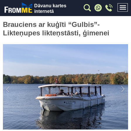
Dāvanu kartes
internetā
Brauciens ar kuģīti “Gulbis”-
Likteņupes likteņstāsti, ģimenei
Previous
Nex