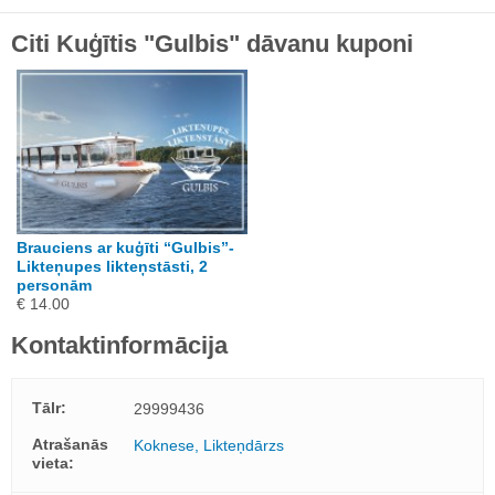
Citi Kuģītis "Gulbis" dāvanu kuponi
Brauciens ar kuģīti “Gulbis”-
Likteņupes likteņstāsti, 2
personām
€ 14.00
Kontaktinformācija
Tālr:
29999436
Atrašanās
Koknese, Likteņdārzs
vieta: