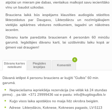
atpūtai un mieram pie dabas, vienlaikus malkojot savu iecienītāko
vīnu un baudot uzkodas.
Brauciena laikā būs iespējams klausīties audiogida stāstītos
likteņstāstus par Daugavu, Likteņdārzu un nozīmīgākajiem
vietējās apkārtnes vēstures notikumiem, tagadni un nākotnes
iecerēm.
Dāvanu karte paredzēta braucienam 4 personām 60 minūšu
garumā. Iegādājies dāvanu karti, lai uzdāvinātu laiku kopā ar
ģimeni vaii draugiem!
0
Dāvanu kartes
Piegādes
Komentēt
noteikumi
iespējas
Dāvanā ietilpst 4 personu brauciens ar kuģīti "Gulbis" 60 min.
garumā.
Nepieciešama iepriekšēja rezervācija (ne vēlāk kā 24 stundas
pirms). , pa tālr. +371 29999436 vai e-pastu:
info@kugitisgulbis.lv
Kuģo visos laika apstākļos no maija līdz okrobra beigām.
Adrese: Likteņdārzs, Koknese, Kokneses pagasts, LV-5113