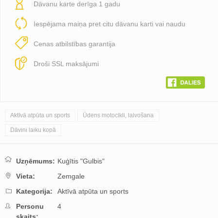
Dāvanu karte derīga 1 gadu
Iespējama maiņa pret citu dāvanu karti vai naudu
Cenas atbilstības garantija
Droši SSL maksājumi
Aktīvā atpūta un sports
Ūdens motocikli, laivošana
Dāvini laiku kopā
Uzņēmums:
Kuģītis "Gulbis"
Vieta:
Zemgale
Kategorija:
Aktīvā atpūta un sports
Personu
4
skaits: