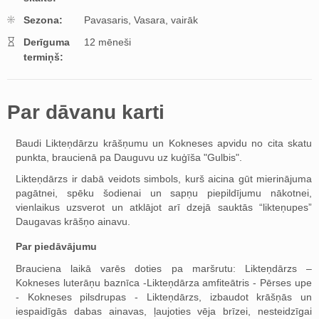
Sezona:
Pavasaris,
Vasara,
vairāk
Derīguma
12 mēneši
termiņš:
Par dāvanu karti
Baudi Likteņdārzu krāšņumu un Kokneses apvidu no cita skatu
punkta, braucienā pa Dauguvu uz kuģīša "Gulbis".
Likteņdārzs ir dabā veidots simbols, kurš aicina gūt mierinājuma
pagātnei, spēku šodienai un sapņu piepildījumu nākotnei,
vienlaikus uzsverot un atklājot arī dzejā sauktās “likteņupes”
Daugavas krāšņo ainavu.
Par piedāvājumu
Brauciena laikā varēs doties pa maršrutu: Likteņdārzs –
Kokneses luterāņu baznīca -Likteņdārza amfiteātris - Pērses upe
- Kokneses pilsdrupas - Likteņdārzs, izbaudot krāšņās un
iespaidīgās dabas ainavas, ļaujoties vēja brīzei, nesteidzīgai