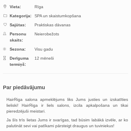
Vieta:
Rīga
Kategorija:
SPA un skaistumkopšana
Sajūtas:
Praktiskas dāvanas
Personu
Neierobežots
skaits:
Sezona:
Visu gadu
Derīguma
12 mēneši
termiņš:
Par piedāvājumu
HairRiga salona apmeklējums liks Jums justies un izskatīties
lieliski! HairRiga ir liels salons, izcila apkalpošana un tikai
pieredzējuši meistari.
Ja šīs trīs lietas Jums ir svarīgas, tad būsim labākā izvēle, ar ko
palutināt sevi vai patīkami pārsteigt draugus un tuviniekus!