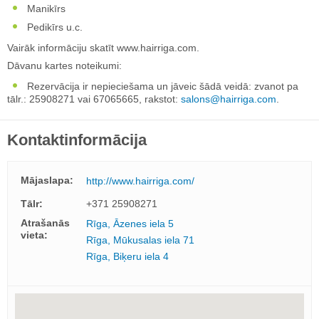
Manikīrs
Pedikīrs u.c.
Vairāk informāciju skatīt www.hairriga.com.
Dāvanu kartes noteikumi:
Rezervācija ir nepieciešama un jāveic šādā veidā: zvanot pa
tālr.: 25908271 vai 67065665, rakstot:
salons@hairriga.com
.
Kontaktinformācija
Mājaslapa:
http://www.hairriga.com/
Tālr:
+371 25908271
Atrašanās
Rīga, Āzenes iela 5
vieta:
Rīga, Mūkusalas iela 71
Rīga, Biķeru iela 4