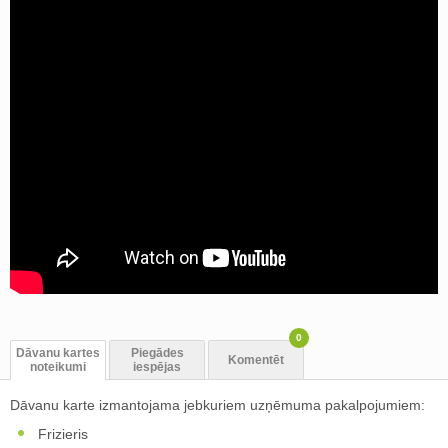
0
Dāvanu kartes
Piegādes
Komentēt
noteikumi
iespējas
Dāvanu karte izmantojama jebkuriem uzņēmuma pakalpojumiem:
Frizieris