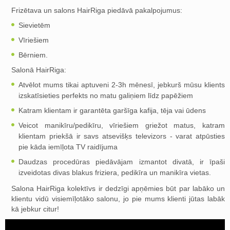
Frizētava un salons HairRiga piedāvā pakalpojumus:
Sievietēm
Vīriešiem
Bērniem.
Salonā HairRiga:
Atvēlot mums tikai aptuveni 2-3h mēnesī, jebkurš mūsu klients
izskatīsieties perfekts no matu galiņiem līdz papēžiem
Katram klientam ir garantēta garšīga kafija, tēja vai ūdens
Veicot manikīru/pedikīru, vīriešiem griežot matus, katram
klientam priekšā ir savs atsevišķs televizors - varat atpūsties
pie kāda iemīļota TV raidījuma
Daudzas procedūras piedāvājam izmantot divatā, ir īpaši
izveidotas divas blakus friziera, pedikīra un manikīra vietas.
Salona HairRiga kolektīvs ir dedzīgi apņēmies būt par labāko un
klientu vidū visiemīļotāko salonu, jo pie mums klienti jūtas labāk
kā jebkur citur!