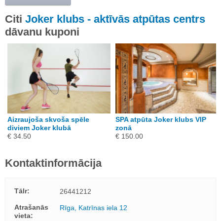
Citi
Joker klubs - aktīvās atpūtas centrs
dāvanu kuponi
Aizraujoša skvoša spēle
SPA atpūta Joker klubs VIP
diviem Joker klubā
zonā
€ 34.50
€ 150.00
Kontaktinformācija
Tālr:
26441212
Atrašanās
Rīga, Katrīnas iela 12
vieta: