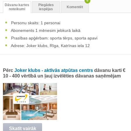
0
Dāvanu kartes
Piegādes
Komentēt
noteikumi
iespējas
Personu skaits: 1 personai
Abonements 1 mēnesim jebkurā laikā
Prasības apģērbam: sporta tērps, sporta apavi
Adrese: Joker klubs, Rīga, Katrīnas iela 12
Pērc
Joker klubs - aktīvās atpūtas centrs
dāvanu karti €
10 - 400 vērtībā un ļauj izvēlēties dāvanas saņēmējam
Skatīt vairāk