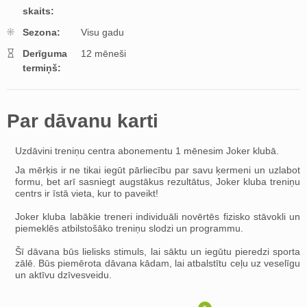
skaits:
Sezona:
Visu gadu
Derīguma
12 mēneši
termiņš:
Par dāvanu karti
Uzdāvini treniņu centra abonementu 1 mēnesim Joker klubā.
Ja mērķis ir ne tikai iegūt pārliecību par savu ķermeni un uzlabot
formu, bet arī sasniegt augstākus rezultātus, Joker kluba treniņu
centrs ir īstā vieta, kur to paveikt!
Joker kluba labākie treneri individuāli novērtēs fizisko stāvokli un
piemeklēs atbilstošāko treniņu slodzi un programmu.
Šī dāvana būs lielisks stimuls, lai sāktu un iegūtu pieredzi sporta
zālē. Būs piemērota dāvana kādam, lai atbalstītu ceļu uz veselīgu
un aktīvu dzīvesveidu.