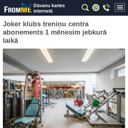
Dāvanu kartes
internetā
Joker klubs treniņu centra
abonements 1 mēnesim jebkurā
laikā
Previous
Nex