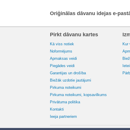
Oriģinālas dāvanu idejas e-past
Pirkt dāvanu kartes
Iz
Kā viss notiek
Kur 
Noformējums
Apma
Apmaksas veidi
Biež
Piegādes veidi
Iete
Garantijas un drošība
Pārb
Biežāk uzdotie jautājumi
Pirkuma noteikumi
Pirkuma noteikumi, kopsavilkums
Privātuma politika
Kontakti
Ieeja partneriem