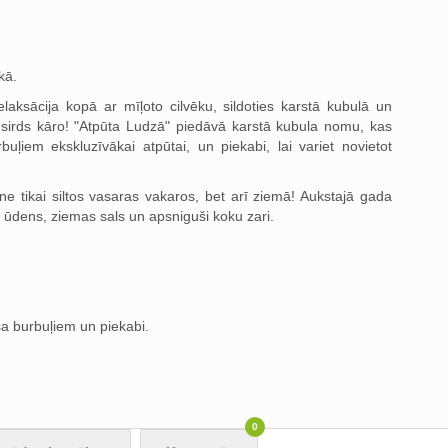
kā.
laksācija kopā ar mīļoto cilvēku, sildoties karstā kubulā un
 sirds kāro! "Atpūta Ludzā" piedāvā karstā kubula nomu, kas
iem ekskluzīvākai atpūtai, un piekabi, lai variet novietot
ne tikai siltos vasaras vakaros, bet arī ziemā! Aukstajā gada
a ūdens, ziemas sals un apsniguši koku zari.
a burbuļiem un piekabi.
0