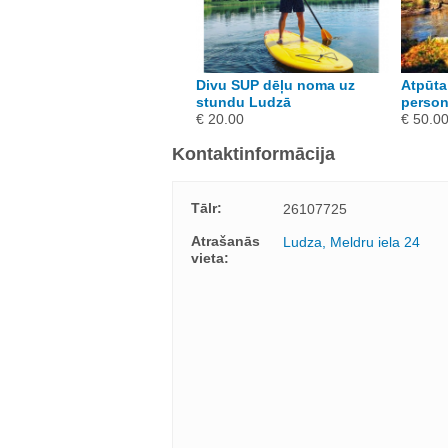
rauciens ar ūdens
Divu SUP dēļu noma uz
Atpūta
otociklu Ludzā, 10 min
stundu Ludzā
person
 40.00
€ 20.00
€ 50.0
Kontaktinformācija
Tālr:
26107725
Atrašanās
Ludza, Meldru iela 24
vieta: