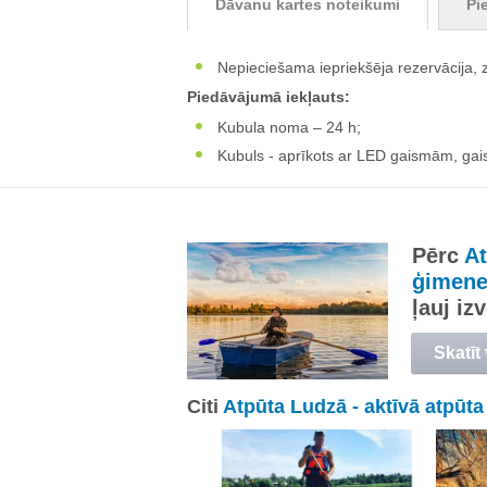
Dāvanu kartes noteikumi
Pi
Nepieciešama iepriekšēja rezervācija, 
Piedāvājumā iekļauts:
Kubula noma – 24 h;
Kubuls - aprīkots ar LED gaismām, gai
Pērc
At
ģimene
ļauj i
Skatīt
Citi
Atpūta Ludzā - aktīvā atpūta