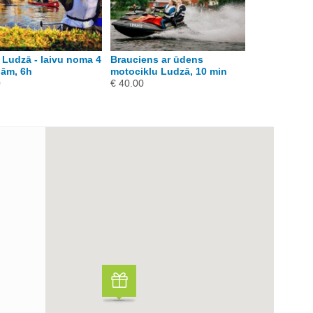
 Ludzā - laivu noma 4
Brauciens ar ūdens
Divu SUP dē
ām, 6h
motociklu Ludzā, 10 min
stundu Lud
0
€ 40.00
€ 20.00