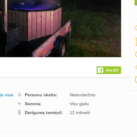
a visai
Personu skaits:
Neierobežots
Sezona:
Visu gadu
Derīguma termiņš:
12 mēneši