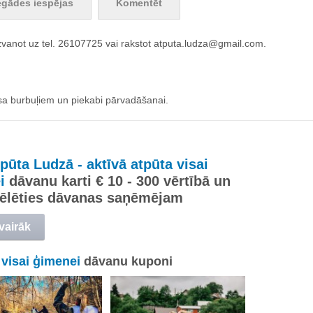
egādes iespējas
Komentēt
zvanot uz tel. 26107725 vai rakstot
atputa.ludza@gmail.com
.
sa burbuļiem un piekabi pārvadāšanai.
pūta Ludzā - aktīvā atpūta visai
i
dāvanu karti € 10 - 300 vērtībā un
zvēlēties dāvanas saņēmējam
 vairāk
 visai ģimenei
dāvanu kuponi