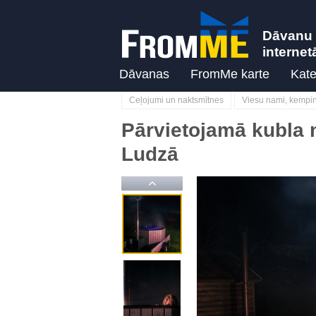
Dāvanu 
internet
Dāvanas
FromMe karte
Kate
Ceļojumi un naktsmītnes
Viesu nami, kemping
Pārvietojamā kubla 
Ludzā
Previous
Previous