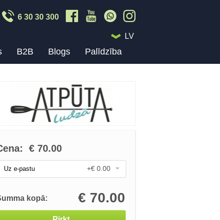
6 30 30 300
LV
s
B2B
Blogs
Palīdzība
Cena:
€
70.00
+€ 0.00
Uz e-pastu
€
70.00
Summa kopā:
Pirkt