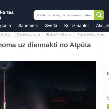
kartes
ā
gorija
Saņēmējs
Svētki
Kur izmantot
Akcija
i, pirtis
Dāvini laiku kopā
Ekskluzīva dāvana
Relaksējoša dāvana
noma uz diennakti no Atpūta
Next