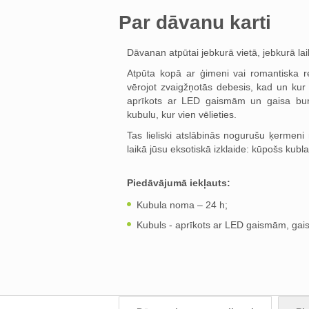
Par dāvanu karti
Dāvanan atpūtai jebkurā vietā, jebkurā lai
Atpūta kopā ar ģimeni vai romantiska re
vērojot zvaigžņotās debesis, kad un kur
aprīkots ar LED gaismām un gaisa burbuļ
kubulu, kur vien vēlieties.
Tas lieliski atslābinās nogurušu ķermeni 
laikā jūsu eksotiskā izklaide: kūpošs kubl
Piedāvājumā iekļauts:
Kubula noma – 24 h;
Kubuls - aprīkots ar LED gaismām, gais