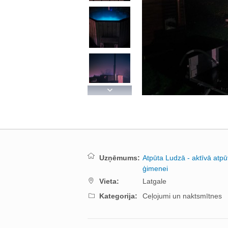
Next
Uzņēmums:
Atpūta Ludzā - aktīvā atpūt
ģimenei
Vieta:
Latgale
Kategorija:
Ceļojumi un naktsmītnes