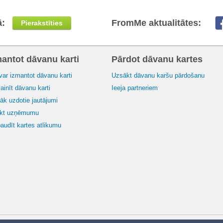
ā:
FromMe aktualitātes:
Pierakstīties
mantot dāvanu karti
Pārdot dāvanu kartes
var izmantot dāvanu karti
Uzsākt dāvanu karšu pārdošanu
inīt dāvanu karti
Ieeja partneriem
āk uzdotie jautājumi
ikt uzņēmumu
audīt kartes atlikumu