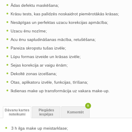
Ādas defektu maskēšana;
Krāsu tests, kas palīdzēs noskaidrot piemērotākās krāsas;
Nesāpīgas un perfektas uzacu korekcijas apmācība;
Uzacu ēnu nozīme;
Acu ēnu sapludināšanas mācība, retušēšana;
Pareiza skropstu tušas izvēle;
Lūpu formas izveide un krāsas izvēle;
Sejas korekcija ar vaigu ēnām;
Dekoltē zonas izcelšana;
Otas, aplikatoru izvēle, funkcijas, tīrīšana;
Ikdienas make up transformācija uz vakara make-up.
0
Dāvanu kartes
Piegādes
Komentēt
noteikumi
iespējas
3 h ilga make up meistarklase;