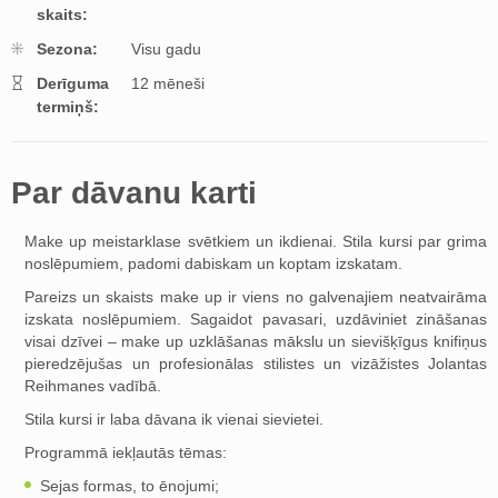
skaits:
Sezona:
Visu gadu
Derīguma
12 mēneši
termiņš:
Par dāvanu karti
Make up meistarklase svētkiem un ikdienai. Stila kursi par grima
noslēpumiem, padomi dabiskam un koptam izskatam.
Pareizs un skaists make up ir viens no galvenajiem neatvairāma
izskata noslēpumiem. Sagaidot pavasari, uzdāviniet zināšanas
visai dzīvei – make up uzklāšanas mākslu un sievišķīgus knifiņus
pieredzējušas un profesionālas stilistes un vizāžistes Jolantas
Reihmanes vadībā.
Stila kursi ir laba dāvana ik vienai sievietei.
Programmā iekļautās tēmas:
Sejas formas, to ēnojumi;