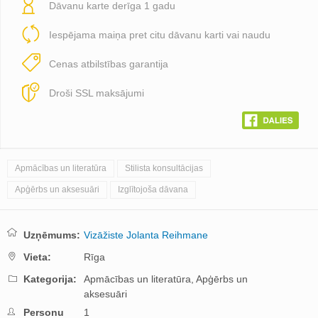
Dāvanu karte derīga 1 gadu
Iespējama maiņa pret citu dāvanu karti vai naudu
Cenas atbilstības garantija
Droši SSL maksājumi
Apmācības un literatūra
Stilista konsultācijas
Apģērbs un aksesuāri
Izglītojoša dāvana
Uzņēmums:
Vizāžiste Jolanta Reihmane
Vieta:
Rīga
Kategorija:
Apmācības un literatūra,
Apģērbs un
aksesuāri
Personu
1