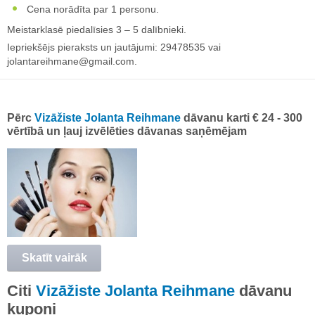
Cena norādīta par 1 personu.
Meistarklasē piedalīsies 3 – 5 dalībnieki.
Iepriekšējs pieraksts un jautājumi: 29478535 vai
jolantareihmane@gmail.com
.
Pērc
Vizāžiste Jolanta Reihmane
dāvanu karti € 24 - 300
vērtībā un ļauj izvēlēties dāvanas saņēmējam
Skatīt vairāk
Citi
Vizāžiste Jolanta Reihmane
dāvanu
kuponi