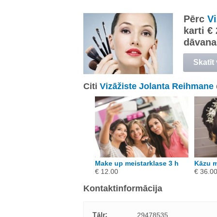
Pērc
V
karti €
dāvana
Skatīt
Citi
Vizāžiste Jolanta Reihmane
Make up meistarklase 3 h
Kāzu m
€ 12.00
€ 36.0
Kontaktinformācija
Tālr:
29478535