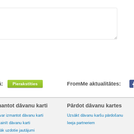
ā:
FromMe aktualitātes:
Pierakstīties
mantot dāvanu karti
Pārdot dāvanu kartes
var izmantot dāvanu karti
Uzsākt dāvanu karšu pārdošanu
inīt dāvanu karti
Ieeja partneriem
āk uzdotie jautājumi