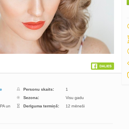
ne
Personu skaits:
1
Sezona:
Visu gadu
PA un
Derīguma termiņš:
12 mēneši