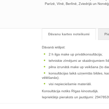
Parīzē, Vīnē, Berlīnē, Zviedrijā un Norvēģi
Dāvanu kartes noteikumi
Pi
Dāvanā ietilpst:
2 h ilga make up privātkonsultācija;
tehniskie zīmējumi ar skaidrojumiem l
pilna izrunātā make up veikšana (to da
konsultācijas laikā uzņemtās bildes, k
vēlēšanās).
visi nepieciešamie materiāli.
Konsultācija notiks Rīgas kinostudijā.
Iepriekšējs pieraksts un jautājumi: 2947853