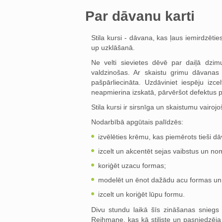
Par dāvanu karti
Stila kursi - dāvana, kas ļaus iemirdzētie
up uzklāšanā.
Ne velti sievietes dēvē par daiļā dzi
valdzinošas. Ar skaistu grimu dāvanas s
pašpārliecināta. Uzdāviniet iespēju izc
neapmierina izskatā, pārvēršot defektus p
Stila kursi ir sirsnīga un skaistumu vairojo
Nodarbībā apgūtais palīdzēs:
izvēlēties krēmu, kas piemērots tieši 
izcelt un akcentēt sejas vaibstus un n
koriģēt uzacu formas;
modelēt un ēnot dažādu acu formas un 
izcelt un koriģēt lūpu formu.
Divu stundu laikā šīs zināšanas sniegs 
Reihmane, kas kā stiliste un pasniedzēja i