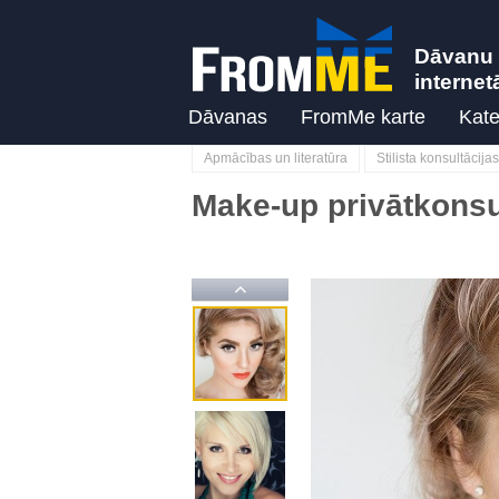
Dāvanu 
internet
Dāvanas
FromMe karte
Kate
Apmācības un literatūra
Stilista konsultācijas
Make-up privātkonsul
Previous
Previous