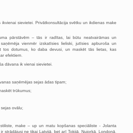
s ikvienai sievietei. Privātkonsultācija svētku un ikdienas make
muma pārstāvēm – tās ir radītas, lai būtu neatvairāmas un
aņēmēja vienmēr izskatīsies lieliski, jutīsies apburoša un
elt tos dotumus, ko daba devusi, un maskēt tās lietas, kas
ar efektiem.
ša dāvana ik vienai sievietei.
dāvanas saņēmējas sejas ādas tipam;
omaskēt trūkumus;
sejas ovālu;
stiliste, make – up un matu kopšanas speciāliste - Jolanta
r strādājusi ne tikai Latvijā, bet arī Tokijā, Ņujorkā, Londonā,