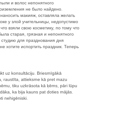
пыли и волос непонятного
приземления не было найдено.
 наносить макияж, оставляла желать
оке у злой учительницы, недопустимо
то взяли свою косметику, по тому что
была старая, грязная и непонятного
у студию для празднования дня
не хотите испортить праздник. Теперь
kt uz konsultāciju. Briesmīgākā
, raustīta, attieksme kā pret mazu
ņēmu, tiku uzkrāsota kā ķēms, pāri lūpu
ādāka, ka bija kauns pat doties mājās.
oti nehigēniski.