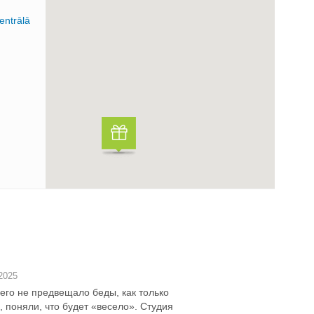
entrālā
2025
его не предвещало беды, как только
 поняли, что будет «весело». Студия