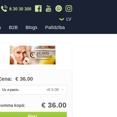
6 30 30 300
LV
s
B2B
Blogs
Palīdzība
Cena:
€
36.00
+€ 0.00
Uz e-pastu
€
36.00
Summa kopā:
Pirkt