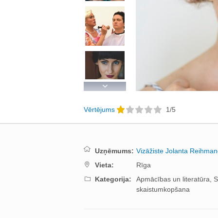
Next
Vērtējums
1
/
5
Uzņēmums:
Vizāžiste Jolanta Reihma
Vieta:
Rīga
Kategorija:
Apmācības un literatūra,
S
skaistumkopšana