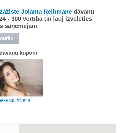
izāžiste Jolanta Reihmane
dāvanu
 24 - 300 vērtībā un ļauj izvēlēties
s saņēmējam
 vairāk
dāvanu kuponi
ake up, 55 min
0