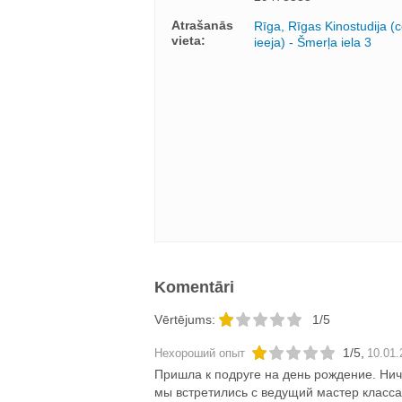
Atrašanās
Rīga, Rīgas Kinostudija (c
vieta:
ieeja) - Šmerļa iela 3
Komentāri
Vērtējums:
1/5
1
/
5
,
Нехороший опыт
10.01.
Пришла к подруге на день рождение. Нич
мы встретились с ведущий мастер класса,