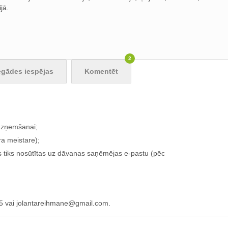
jā.
2
egādes iespējas
Komentēt
īdzņemšanai;
ra meistare);
as tiks nosūtītas uz dāvanas saņēmējas e-pastu (pēc
5 vai
jolantareihmane@gmail.com
.