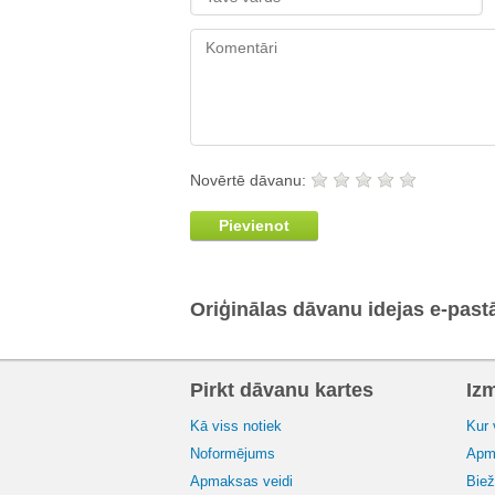
Novērtē dāvanu:
Pievienot
Oriģinālas dāvanu idejas e-past
Pirkt dāvanu kartes
Iz
Kā viss notiek
Kur 
Noformējums
Apma
Apmaksas veidi
Biež