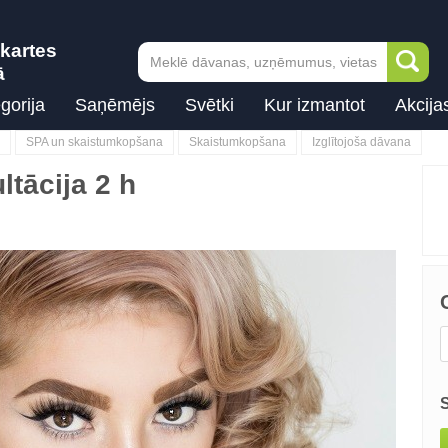
kartes
ā
gorija
Saņēmējs
Svētki
Kur izmantot
Akcija
SPA un skaistumkopšana
Skaistumkopšana
Izglītojoša dāvana
tācija 2 h
Next