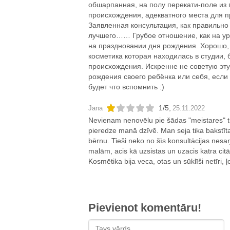
обшарпанная, на полу перекати-поле из 
происхождения, адекватного места для 
Заявленная консультация, как правильно
лучшего…… Грубое отношение, как на ур
на праздновании дня рождения. Хорошо, ч
косметика которая находилась в студии, 
происхождения. Искренне не советую эт
рождения своего ребёнка или себя, если 
будет что вспомнить :)
1
/
5
,
Jana
25.11.2022
Nevienam nenovēlu pie šādas "meistares" ti
pieredze manā dzīvē. Man seja tika bakstīta
bērnu. Tieši neko no šīs konsultācijas nesa
malām, acis kā uzsistas un uzacis katra cit
Kosmētika bija veca, otas un sūklīši netīri, ļ
Pievienot komentāru!