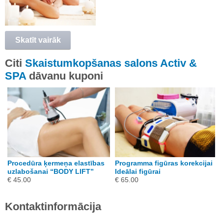
Skatīt vairāk
Citi
Skaistumkopšanas salons Activ &
SPA
dāvanu kuponi
Procedūra ķermeņa elastības
Programma figūras korekcijai
uzlabošanai “BODY LIFT”
Ideālai figūrai
€ 45.00
€ 65.00
Kontaktinformācija