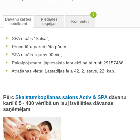
0
Dāvanu kartes
Piegādes
Komentēt
noteikumi
iespējas
SPA rituāls “Salsa”;
Procedūra paredzēta pārim,
SPA rituāla ilgums 90min;
Pakalpojumam jāpiesakās iepriekš pa tālruni: 29157486
Atrašanās vieta: Lastādijas iela 42, 2. stāvs, 22. kab.
Pērc
Skaistumkopšanas salons Activ & SPA
dāvanu
karti € 5 - 400 vērtībā un ļauj izvēlēties dāvanas
saņēmējam