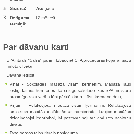
Sezona:
Visu gadu
Derīguma
12 mēneši
termiņš:
Par dāvanu karti
SPA rituāls “Salsa” pārim. Izbaudiet SPA procedūras kopā ar savu
mīļoto cilvēku!
Dāvanā ietilpst:
Viņai - Šokolādes masāža visam ķermenim. Masāža ļaus
ieslīgt laimes hormonos, ko sniegs šokolāde, kas SPA meistara
prasmīgo roku vadīta lēni pārklās katru Jūsu ķermeņa daļu;
Viņam - Relaksējoša masāža visam ķermenim. Relaksējošā
antistresa masāža atslābinās un nomierinās. Ļaujies masāžas
dziedinošajai iedarbībai, lai pozitīvas sajūtas dod īsto noskaņu
divatā;
Tase gardas tējas rituāla noslēgumā.