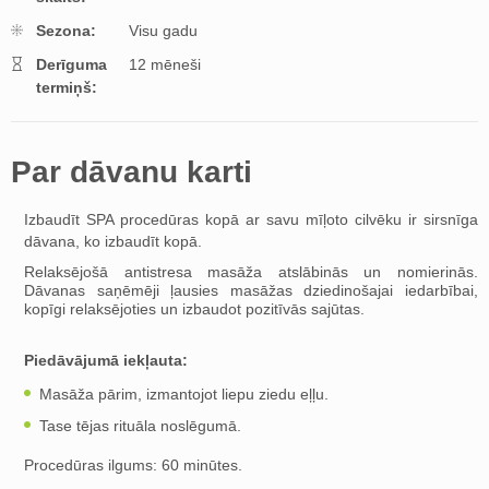
Sezona:
Visu gadu
Derīguma
12 mēneši
termiņš:
Par dāvanu karti
Izbaudīt SPA procedūras kopā ar savu mīļoto cilvēku ir sirsnīga
dāvana, ko izbaudīt kopā.
Relaksējošā antistresa masāža atslābinās un nomierinās.
Dāvanas saņēmēji ļausies masāžas dziedinošajai iedarbībai,
kopīgi relaksējoties un izbaudot pozitīvās sajūtas.
Piedāvājumā iekļauta:
Masāža pārim, izmantojot liepu ziedu eļļu.
Tase tējas rituāla noslēgumā.
Procedūras ilgums: 60 minūtes.