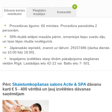
0
Dāvanu kartes
Piegādes
Komentēt
noteikumi
iespējas
Procedūras ilgums: 60 minūtes. Procedūra paredzēta 2
personām.
SPA rituālā ietilpst masāža pārim, izmantojot liepu zuedu eļļu,
un tase tējas rituāla noslēgumā.
Jāpiesakās iepriekš, zvanot uz tālruni: 29157486 (darba dienās
no 10.00 līdz 18.00).
Iespējams izvēlēties starp divām pakalpojuma siegšanas
vietām Rīgā: Lastādijas ielu 42-22 vai Balto ielu 7- 501.
Pērc
Skaistumkopšanas salons Activ & SPA
dāvanu
karti € 5 - 400 vērtībā un ļauj izvēlēties dāvanas
saņēmējam