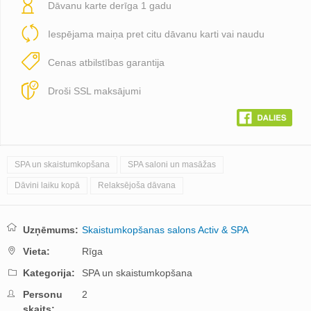
Dāvanu karte derīga 1 gadu
Iespējama maiņa pret citu dāvanu karti vai naudu
Cenas atbilstības garantija
Droši SSL maksājumi
SPA un skaistumkopšana
SPA saloni un masāžas
Dāvini laiku kopā
Relaksējoša dāvana
Uzņēmums:
Skaistumkopšanas salons Activ & SPA
Vieta:
Rīga
Kategorija:
SPA un skaistumkopšana
Personu
2
skaits: