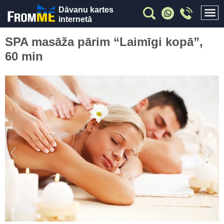
Dāvanu kartes
internetā
SPA masāža pārim “Laimīgi kopā”,
60 min
Previous
Nex