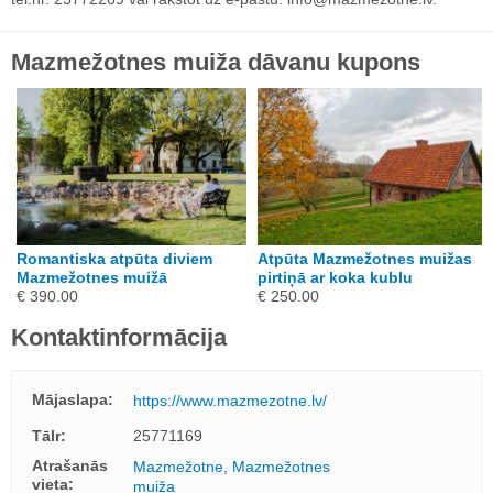
Mazmežotnes muiža dāvanu kupons
Romantiska atpūta diviem
Atpūta Mazmežotnes muižas
Mazmežotnes muižā
pirtiņā ar koka kublu
€ 390.00
€ 250.00
Kontaktinformācija
Mājaslapa:
https://www.mazmezotne.lv/
Tālr:
25771169
Atrašanās
Mazmežotne, Mazmežotnes
vieta:
muiža