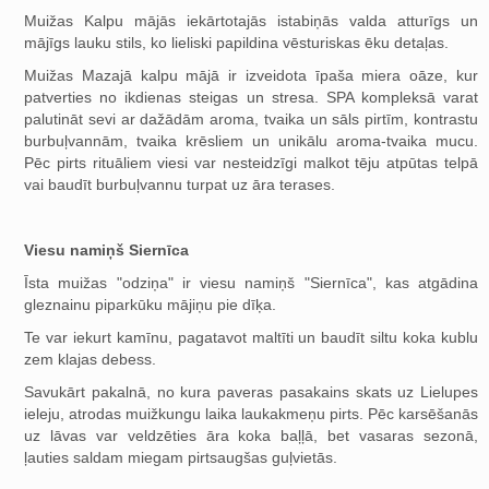
Muižas Kalpu mājās iekārtotajās istabiņās valda atturīgs un
mājīgs lauku stils, ko lieliski papildina vēsturiskas ēku detaļas.
Muižas Mazajā kalpu mājā ir izveidota īpaša miera oāze, kur
patverties no ikdienas steigas un stresa. SPA kompleksā varat
palutināt sevi ar dažādām aroma, tvaika un sāls pirtīm, kontrastu
burbuļvannām, tvaika krēsliem un unikālu aroma-tvaika mucu.
Pēc pirts rituāliem viesi var nesteidzīgi malkot tēju atpūtas telpā
vai baudīt burbuļvannu turpat uz āra terases.
Viesu namiņš Siernīca
Īsta muižas "odziņa" ir viesu namiņš "Siernīca", kas atgādina
gleznainu piparkūku mājiņu pie dīķa.
Te var iekurt kamīnu, pagatavot maltīti un baudīt siltu koka kublu
zem klajas debess.
Savukārt pakalnā, no kura paveras pasakains skats uz Lielupes
ieleju, atrodas muižkungu laika laukakmeņu pirts. Pēc karsēšanās
uz lāvas var veldzēties āra koka baļļā, bet vasaras sezonā,
ļauties saldam miegam pirtsaugšas guļvietās.