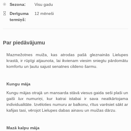
Sezona:
Visu gadu
Derīguma
12 mēneši
termiņš:
Par piedāvājumu
Mazmežotnes muiža, kas atrodas pašā gleznainās Lielupes
krastā, ir rūpīgi atjaunota, lai ikvienam viesim sniegtu pārdomātu
komfortu un ļautu sajust senatnes cildeno šarmu.
Kungu māja
Kungu mājas otrajā un mansarda stāvā viesus gaida seši plaši un
gaiši
lux
numuriņi, kur katrai istabai ir sava neatkārtojama
individualitāte. Izvēloties numuru ar balkonu, rītus varēsiet sākt ar
kafijas tasi, vērojot Lielupes dabas ainavu un muižas dārzu.
Mazā kalpu māja