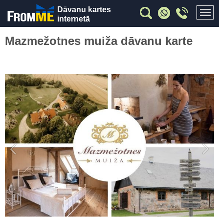
Dāvanu kartes
internetā
Mazmežotnes muiža dāvanu karte
Previous
Nex