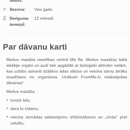
skaits:
Sezona:
Visu gadu
Derīguma
12 mēneši
termiņš:
Par dāvanu karti
Medus masāža veselības centrā Mā Re. Medus masāžas laikā
iekšējie orgāni un audi tiek apgādāti ar bioloģiski aktīvām vielām,
kas uzlabo asinsriti dziļākos ādas slāņos un veicina sārņu ātrāku
izvadīšanu no organisma. Uzdāvini FromMe.lv relaksējošas
dāvanas!
Medus masāža:
tonizē ādu;
dara to zīdainu;
veicina zemādas sabiezējumu izlīdzināšanos un „cīnās" pret
celulītu;