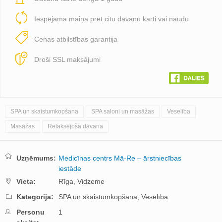
Iespējama maiņa pret citu dāvanu karti vai naudu
Cenas atbilstības garantija
Droši SSL maksājumi
SPA un skaistumkopšana
SPA saloni un masāžas
Veselība
Masāžas
Relaksējoša dāvana
Uzņēmums:
Medicīnas centrs Mā-Re – ārstniecības
iestāde
Vieta:
Rīga,
Vidzeme
Kategorija:
SPA un skaistumkopšana,
Veselība
Personu
1