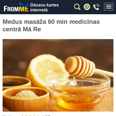
Dāvanu kartes
internetā
Medus masāža 60 min medicīnas
centrā Mā Re
Previous
Nex