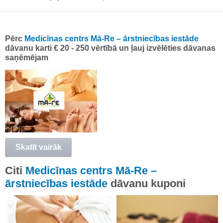
Pērc
Medicīnas centrs Mā-Re – ārstniecības iestāde
dāvanu karti € 20 - 250 vērtībā un ļauj izvēlēties dāvanas
saņēmējam
Skatīt vairāk
Citi
Medicīnas centrs Mā-Re –
ārstniecības iestāde
dāvanu kuponi