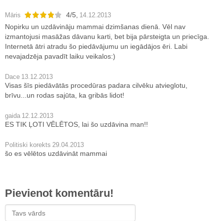
4
/
5
,
Māris
14.12.2013
Nopirku un uzdāvināju mammai dzimšanas dienā. Vēl nav
izmantojusi masāžas dāvanu karti, bet bija pārsteigta un priecīga.
Internetā ātri atradu šo piedāvājumu un iegādājos ēri. Labi
nevajadzēja pavadīt laiku veikalos:)
Dace
13.12.2013
Visas šīs piedāvātās procedūras padara cilvēku atvieglotu,
brīvu...un rodas sajūta, ka gribās lidot!
gaida
12.12.2013
ES TIK ĻOTI VĒLĒTOS, lai šo uzdāvina man!!
Politiski korekts
29.04.2013
šo es vēlētos uzdāvināt mammai
Pievienot komentāru!