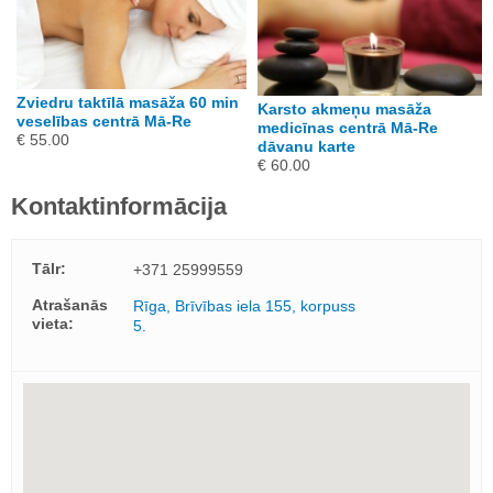
Zviedru taktīlā masāža 60 min
Karsto akmeņu masāža
veselības centrā Mā-Re
medicīnas centrā Mā-Re
€ 55.00
dāvanu karte
€ 60.00
Kontaktinformācija
Tālr:
+371 25999559
Atrašanās
Rīga, Brīvības iela 155, korpuss
vieta:
5.