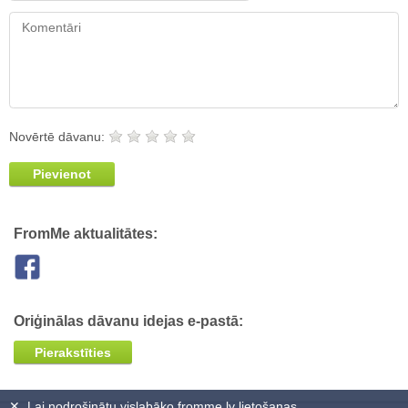
Novērtē dāvanu:
Pievienot
FromMe aktualitātes:
Oriģinālas dāvanu idejas e-pastā:
Pierakstīties
✕
Lai nodrošinātu vislabāko fromme.lv lietošanas