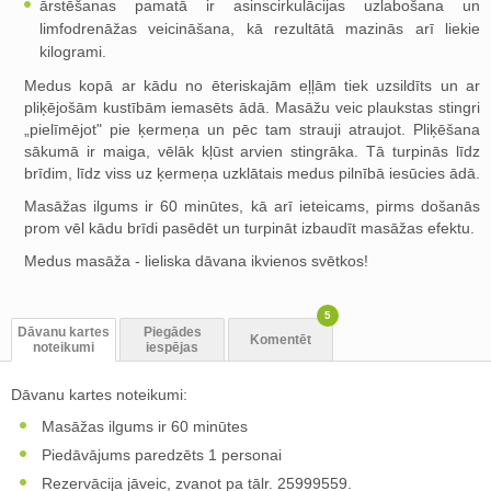
ārstēšanas pamatā ir asinscirkulācijas uzlabošana un
limfodrenāžas veicināšana, kā rezultātā mazinās arī liekie
kilogrami.
Medus kopā ar kādu no ēteriskajām eļļām tiek uzsildīts un ar
pliķējošām kustībām iemasēts ādā. Masāžu veic plaukstas stingri
„pielīmējot" pie ķermeņa un pēc tam strauji atraujot. Pliķēšana
sākumā ir maiga, vēlāk kļūst arvien stingrāka. Tā turpinās līdz
brīdim, līdz viss uz ķermeņa uzklātais medus pilnībā iesūcies ādā.
Masāžas ilgums ir 60 minūtes, kā arī ieteicams, pirms došanās
prom vēl kādu brīdi pasēdēt un turpināt izbaudīt masāžas efektu.
Medus masāža - lieliska dāvana ikvienos svētkos!
5
Dāvanu kartes
Piegādes
Komentēt
noteikumi
iespējas
Dāvanu kartes noteikumi:
Masāžas ilgums ir 60 minūtes
Piedāvājums paredzēts 1 personai
Rezervācija jāveic, zvanot pa tālr. 25999559.