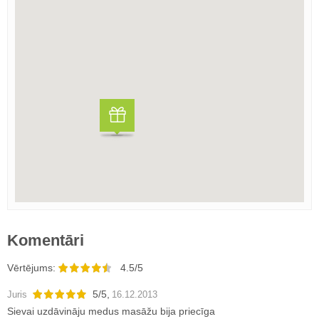
Komentāri
Vērtējums:
4.5/5
5
/
5
,
Juris
16.12.2013
Sievai uzdāvināju medus masāžu bija priecīga