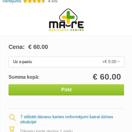
Vērtējums
4.5/5
Cena: €
60.00
+€ 0.00
Uz e-pastu
€
60.00
Summa kopā:
Pirkt
7 stilizēti dāvanu kartes noformējumi katrai dzīves
situācijai
Dāvanu karte derīga 1 gadu