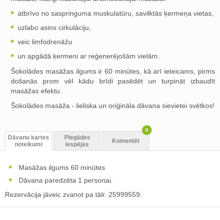
atbrīvo no saspringuma muskulatūru, savilktās ķermeņa vietas,
uzlabo asins cirkulāciju,
veic limfodrenāžu
un apgādā ķermeni ar reģenerējošām vielām.
Šokolādes masāžas ilgums ir 60 minūtes, kā arī ieteicams, pirms
došanās prom vēl kādu brīdi pasēdēt un turpināt izbaudīt
masāžas efektu.
Šokolādes masāža - lieliska un oriģināla dāvana sievietei svētkos!
0
Dāvanu kartes
Piegādes
Komentēt
noteikumi
iespējas
Masāžas ilgums 60 minūtes
Dāvana paredzēta 1 personai.
Rezervācija jāveic zvanot pa tālr. 25999559.