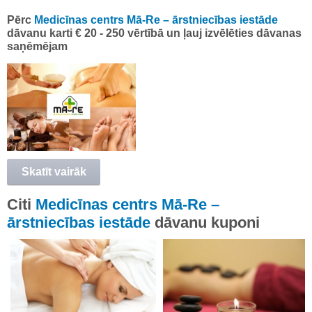
Pērc
Medicīnas centrs Mā-Re – ārstniecības iestāde
dāvanu karti € 20 - 250 vērtībā un ļauj izvēlēties dāvanas
saņēmējam
Skatīt vairāk
Citi
Medicīnas centrs Mā-Re –
ārstniecības iestāde
dāvanu kuponi