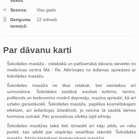
skaits:
Sezona:
Visu gadu
Derīguma
12 mēneši
termiņš:
Par dāvanu karti
Šokolādes masāža - vislabākā un patīkamākā dāvana sievietei no
medicīnas centra Mā - Re. Atbrīvojies no ikdienas spriedzes ar
šokolādes masāžu.
Šokolādes masāža ne tikai relaksē, bet vienlaikus arī
uzmundrina. Šokolādes sastāvā esošais kofeīns, tanīns,
polifenols un teobromīns novērš depresiju, mazina spriedzi, kā arī
uzlabo garastāvokli. Šokolādes masāža, papildus kosmētiskajam
efektam, arī iedarbojas dziedinoši, jo veicina tā sauktā laimes
hormona izstrādi. Pēc procedūras cilvēks izjūt eiforiju.
Šokolādes masāžas laikā tiek izmasēti arī kāju pēdu un roku
punkti, kas atbild par vispārējo veselības stāvokli. Šokolādes
masāža, līdzīgi klasiskajai ārstnieciskajai masāžai: