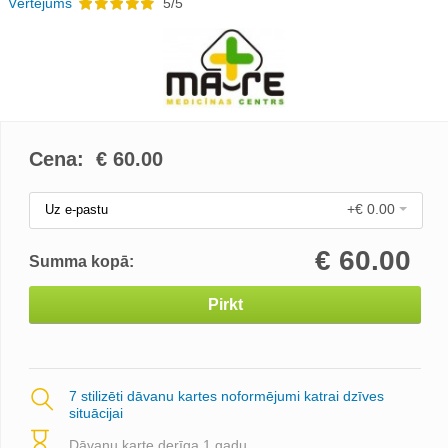
Vērtējums
5/5
Cena: €
60.00
+€ 0.00
Uz e-pastu
€
60.00
Summa kopā:
Pirkt
7 stilizēti dāvanu kartes noformējumi katrai dzīves
situācijai
Dāvanu karte derīga 1 gadu