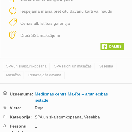
Iespējama maiņa pret citu dāvanu karti vai naudu
Cenas atbilstības garantija
Droši SSL maksājumi
SPA un skaistumkopšana
SPA saloni un masāžas
Veselība
Masāžas
Relaksējoša dāvana
Uzņēmums:
Medicīnas centrs Mā-Re – ārstniecības
iestāde
Vieta:
Rīga
Kategorija:
SPA un skaistumkopšana,
Veselība
Personu
1