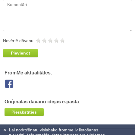
Novērtē dāvanu:
Pievienot
FromMe aktualitātes:
Oriģinālas dāvanu idejas e-pastā:
Pierakstīties
✕
Lai nodrošinātu vislabāko fromme.lv lietošanas