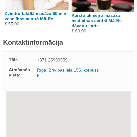
Zviedru taktīlā masāža 60 min
Karsto akmeņu masāža
veselības centrā Mā-Re
medicīnas centrā Mā-Re
€ 55.00
dāvanu karte
€ 60.00
Kontaktinformācija
Tālr:
+371 25999559
Atrašanās
Rīga, Brīvības iela 155, korpuss
vieta:
5.