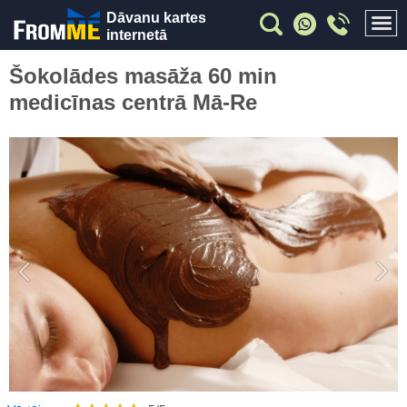
Dāvanu kartes
internetā
Šokolādes masāža 60 min
medicīnas centrā Mā-Re
Previous
Nex