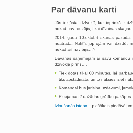
Par dāvanu karti
Jūs iekļūstat dzīvoklī, kur iepriekš ir dz
nekad nav redzējis, tikai dīvainas skaņas
2014. gada 10.oktobrī skaņas pazuda. Sa
neatrada. Naktīs joprojām var dzirdēt m
nekad arī nav bijis…?
Dāvanas saņēmējam ar savu komandu ir jā
dzīvokļa pirms….
Tiek dotas tikai 60 minūtes, lai pārbau
tiks apstādināta, un to nāksies iziet nā
Komandai būs jārisina uzdevumi, jāmeklē
Pieejamas 2 dažādas grūtību pakāpes: 
Izlaušanās istaba
– plašākais piedāvājumu 