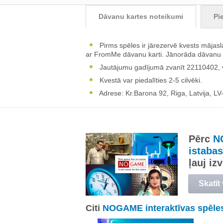
Dāvanu kartes noteikumi
Pi
Pirms spēles ir jārezervē kvests māja
ar FromMe dāvanu karti. Jānorāda dāvanu 
Jautājumu gadījumā zvanīt 22110402, v
Kvestā var piedalīties 2-5 cilvēki.
Adrese: Kr.Barona 92, Riga, Latvija, LV
Pērc
N
istabas
ļauj i
Skatīt
Citi
NOGAME interaktīvas spēles