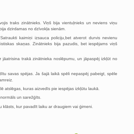
īvojis traks zinātnieks. Viņš bija vientuļnieks un neviens viņu
 bija dzirdamas no dzīvokļa sienām.
traukti kaimiņi izsauca policiju,bet atverot durvis nevienu
istiskas skaņas. Zinātnieks bija pazudis, bet iespējams viņš
atrisina trakā zinātnieka noslēpumu, un jāpaspēj izkļūt no
dītu savas spējas. Ja šajā laikā spēli nepaspēj pabeigt, spēle
kamreiz.
 atslēgas, kuras aizvedīs pie iespējas izkļūtu laukā.
normāls un sarežģīts.
klāsts, kur pavadīt laiku ar draugiem vai ģimeni.