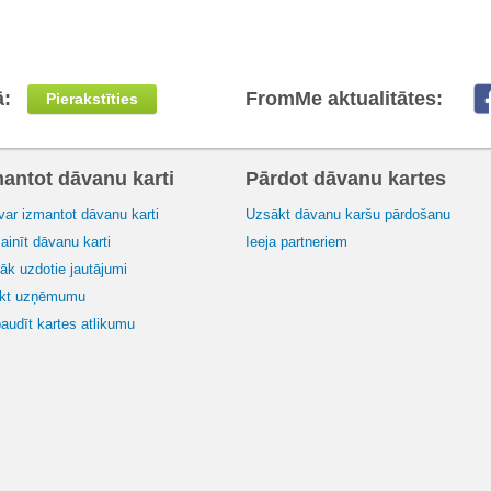
ā:
FromMe aktualitātes:
Pierakstīties
mantot dāvanu karti
Pārdot dāvanu kartes
var izmantot dāvanu karti
Uzsākt dāvanu karšu pārdošanu
inīt dāvanu karti
Ieeja partneriem
āk uzdotie jautājumi
ikt uzņēmumu
audīt kartes atlikumu