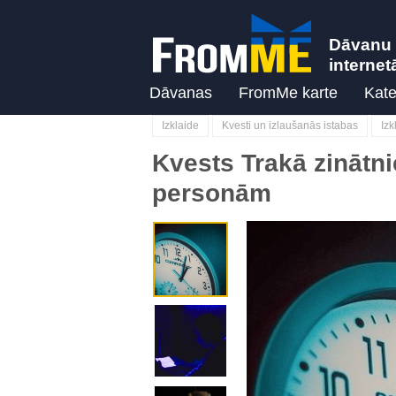
Dāvanu 
internet
Dāvanas
FromMe karte
Kate
Izklaide
Kvesti un izlaušanās istabas
Iz
Kvests Trakā zinātn
personām
Previous