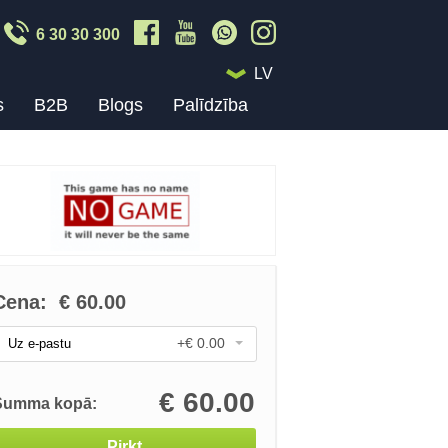
6 30 30 300
LV
s
B2B
Blogs
Palīdzība
Cena:
€
60.00
+€ 0.00
Uz e-pastu
€
60.00
Summa kopā:
Pirkt