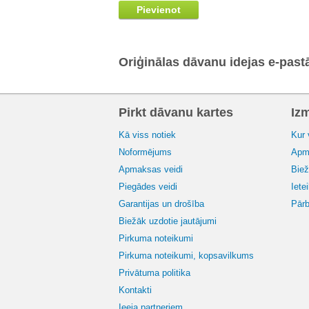
Pievienot
Oriģinālas dāvanu idejas e-past
Pirkt dāvanu kartes
Iz
Kā viss notiek
Kur 
Noformējums
Apma
Apmaksas veidi
Biež
Piegādes veidi
Iete
Garantijas un drošība
Pārb
Biežāk uzdotie jautājumi
Pirkuma noteikumi
Pirkuma noteikumi, kopsavilkums
Privātuma politika
Kontakti
Ieeja partneriem