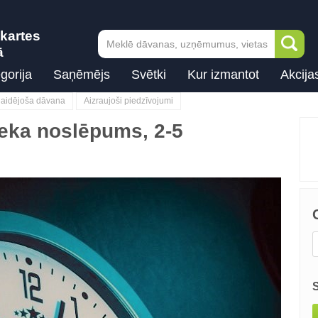
kartes
ā
gorija
Saņēmējs
Svētki
Kur izmantot
Akcija
klaidējoša dāvana
Aizraujoši piedzīvojumi
ieka noslēpums, 2-5
Next