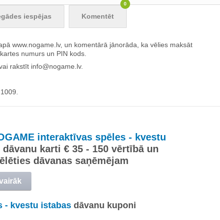
0
egādes iespējas
Komentēt
slapā www.nogame.lv, un komentārā jānorāda, ka vēlies maksāt
kartes numurs un PIN kods.
ai rakstīt
info@nogame.lv
.
-1009.
OGAME interaktīvas spēles - kvestu
dāvanu karti € 35 - 150 vērtībā un
zvēlēties dāvanas saņēmējam
 vairāk
 - kvestu istabas
dāvanu kuponi