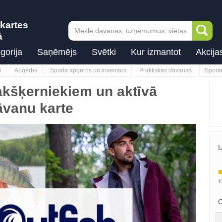
kartes
ā
gorija
Saņēmējs
Svētki
Kur izmantot
Akcija
i
Apģērbs
Sporta apģērbs un inventārs
Praktiskas dāvanas
Sport
akšķerniekiem un aktīvā
āvanu karte
I
C
Next