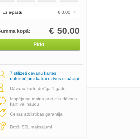
€ 0.00
Uz e-pastu
€
50.00
Summa kopā:
Pirkt
7 stilizēti dāvanu kartes
noformējumi katrai dzīves situācijai
Dāvanu karte derīga 1 gadu
Iespējama maiņa pret citu dāvanu
karti vai naudu
Cenas atbilstības garantija
Droši SSL maksājumi