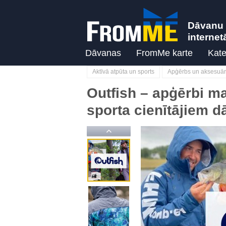
Dāvanu 
internet
Dāvanas
FromMe karte
Kate
Aktīvā atpūta un sports
Apģērbs un aksesuār
Outfish – apģērbi m
sporta cienītājiem d
Previous
Previous