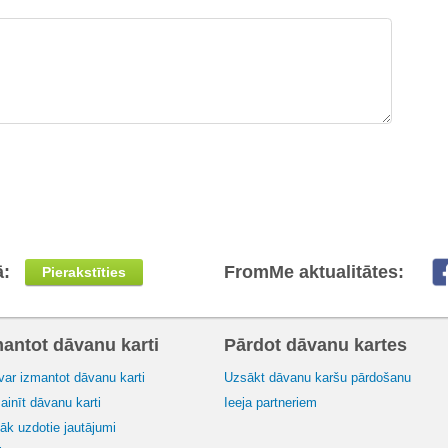
ā:
FromMe aktualitātes:
Pierakstīties
mantot dāvanu karti
Pārdot dāvanu kartes
var izmantot dāvanu karti
Uzsākt dāvanu karšu pārdošanu
inīt dāvanu karti
Ieeja partneriem
āk uzdotie jautājumi