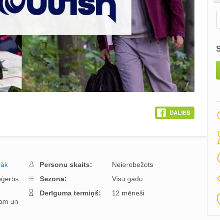
rāk
Personu skaits:
Neierobežots
pģērbs
Sezona:
Visu gadu
Derīguma termiņš:
12 mēneši
am un