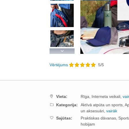
Next
Vērtējums
5
/
5
Vieta:
Rīga,
Interneta veikali,
vai
Kategorija:
Aktīvā atpūta un sports,
A
un aksesuāri,
vairāk
Sajūtas:
Praktiskas dāvanas,
Sport
hobijam