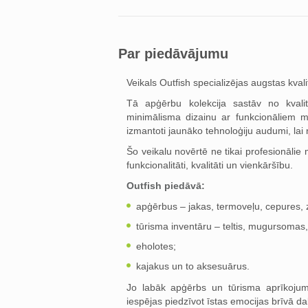
Par piedāvājumu
Veikals Outfish specializējas augstas kva
Tā apģērbu kolekcija sastāv no kvali
minimālisma dizainu ar funkcionāliem m
izmantoti jaunāko tehnoloģiju audumi, lai
Šo veikalu novērtē ne tikai profesionālie
funkcionalitāti, kvalitāti un vienkāršību.
Outfish piedāvā:
apģērbus – jakas, termoveļu, cepures, z
tūrisma inventāru – teltis, mugursomas
eholotes;
kajakus un to aksesuārus.
Jo labāk apģērbs un tūrisma aprīkojums 
iespējas piedzīvot īstas emocijas brīvā 