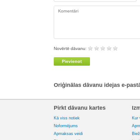
Novērtē dāvanu:
Pievienot
Oriģinālas dāvanu idejas e-past
Pirkt dāvanu kartes
Iz
Kā viss notiek
Kur 
Noformējums
Apma
Apmaksas veidi
Biež