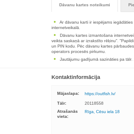
Dāvanu kartes noteikumi
Pi
Ar dāvanu karti ir iespējams iegādātie
internetveikalā.
Dāvanu kartes izmantošana internetveik
veikta saskaņā ar izrakstīto rēķinu". "Papi
un PIN kodu. Pēc dāvanu kartes pārbaudes, 
operators procesēs pirkumu.
Jautājumu gadījumā sazināties pa tālr.
Kontaktinformācija
Mājaslapa:
https://outfish.lv/
Tālr:
20118558
Atrašanās
Rīga, Cēsu iela 18
vieta: