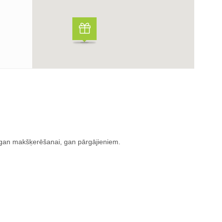
 gan makšķerēšanai, gan pārgājieniem.