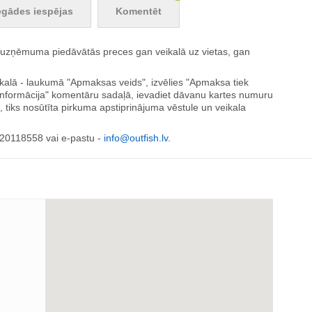
egādes iespējas
Komentēt
s uzņēmuma piedāvātās preces gan veikalā uz vietas, gan
alā - laukumā "Apmaksas veids", izvēlies "Apmaksa tiek
ldinformācija" komentāru sadaļā, ievadiet dāvanu kartes numuru
tiks nosūtīta pirkuma apstiprinājuma vēstule un veikala
 20118558 vai e-pastu -
info@outfish.lv
.