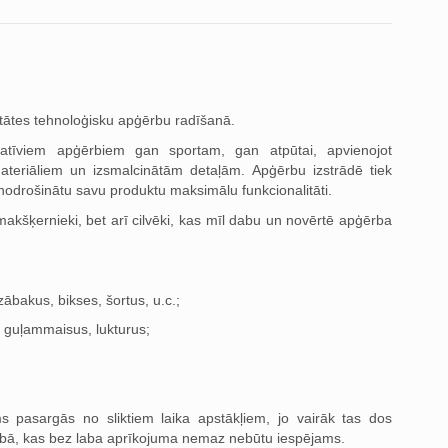
litātes tehnoloģisku apģērbu radīšanā.
tatīviem apģērbiem gan sportam, gan atpūtai, apvienojot
ateriāliem un izsmalcinātām detaļām. Apģērbu izstrādē tiek
 nodrošinātu savu produktu maksimālu funkcionalitāti.
 makšķernieki, bet arī cilvēki, kas mīl dabu un novērtē apģērba
ābakus, bikses, šortus, u.c.;
, guļammaisus, lukturus;
pasargās no sliktiem laika apstākļiem, jo ​​vairāk tas dos
dabā, kas bez laba aprīkojuma nemaz nebūtu iespējams.