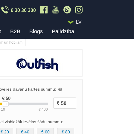
6 30 30 300
LV
s
B2B
Blogs
Palīdzība
am un hobijam
zvēlies dāvanu kartes summu:
iti visbiežāk izvēlas šādu summu:
€ 20
€ 40
€ 60
€ 80