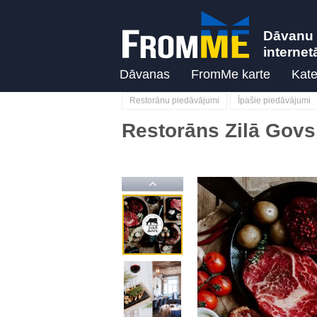
Dāvanu 
internet
Dāvanas
FromMe karte
Kate
Restorānu piedāvājumi
Īpašie piedāvājumi
Restorāns Zilā Govs
Previous
Previous