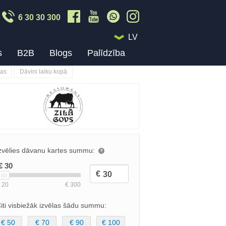
6 30 30 300
LV
s
B2B
Blogs
Palīdzība
nas
Dāvini laiku kopā
zvēlies dāvanu kartes summu:
iti visbiežāk izvēlas šādu summu:
€ 50
€ 70
€ 90
€ 100