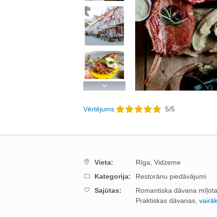
Next
Vērtējums
5
/
5
Vieta:
Rīga,
Vidzeme
Kategorija:
Restorānu piedāvājumi
Sajūtas:
Romantiska dāvana mīļotaj
Praktiskas dāvanas,
vairā