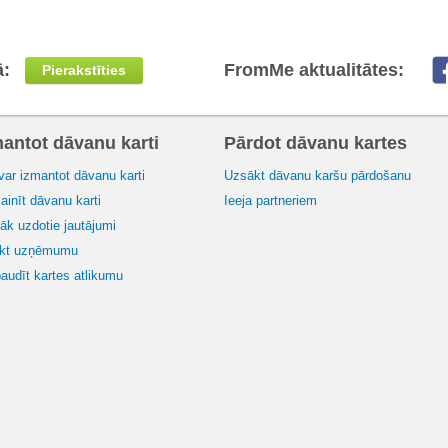
ā:
FromMe aktualitātes:
Pierakstīties
mantot dāvanu karti
Pārdot dāvanu kartes
var izmantot dāvanu karti
Uzsākt dāvanu karšu pārdošanu
inīt dāvanu karti
Ieeja partneriem
āk uzdotie jautājumi
ikt uzņēmumu
audīt kartes atlikumu