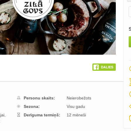
Personu skaits:
Neierobežots
Sezona:
Visu gadu
ai,
Derīguma termiņš:
12 mēneši
k