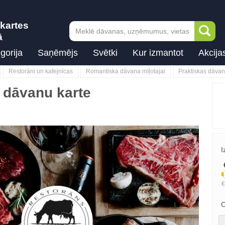
kartes
ā
gorija
Saņēmējs
Svētki
Kur izmantot
Akcija
Restorāni un kafejnīcas
Romantiska dāvana mīļotajai
Praktiskas dāva
 dāvanu karte
I
C
Next