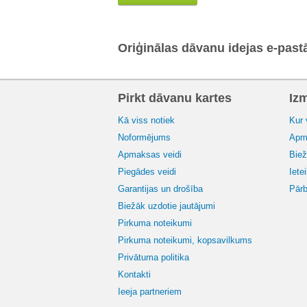
Oriģinālas dāvanu idejas e-past
Pirkt dāvanu kartes
Iz
Kā viss notiek
Kur 
Noformējums
Apma
Apmaksas veidi
Biež
Piegādes veidi
Iete
Garantijas un drošība
Pārb
Biežāk uzdotie jautājumi
Pirkuma noteikumi
Pirkuma noteikumi, kopsavilkums
Privātuma politika
Kontakti
Ieeja partneriem