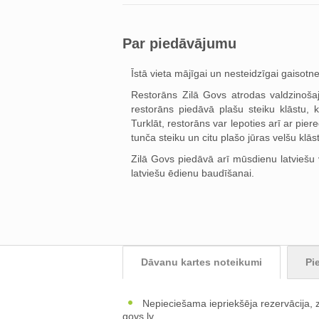
Par piedāvājumu
Īstā vieta mājīgai un nesteidzīgai gaisotn
Restorāns Zilā Govs atrodas valdzinošaj
restorāns piedāvā plašu steiku klāstu
Turklāt, restorāns var lepoties arī ar pie
tunča steiku un citu plašo jūras velšu klās
Zilā Govs piedāvā arī mūsdienu latviešu v
latviešu ēdienu baudīšanai.
Dāvanu kartes noteikumi
Pi
Nepieciešama iepriekšēja rezervācija, z
govs.lv
.