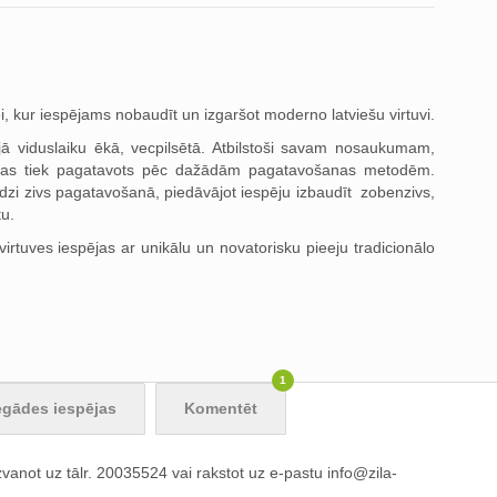
ei, kur iespējams nobaudīt un izgaršot moderno latviešu virtuvi.
ā viduslaiku ēkā, vecpilsētā. Atbilstoši savam nosaukumam,
, kas tiek pagatavots pēc dažādām pagatavošanas metodēm.
redzi zivs pagatavošanā, piedāvājot iespēju izbaudīt zobenzivs,
tu.
irtuves iespējas ar unikālu un novatorisku pieeju tradicionālo
1
egādes iespējas
Komentēt
vanot uz tālr. 20035524 vai rakstot uz e-pastu
info@zila-