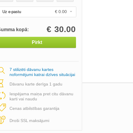
€ 0.00
Uz e-pastu
€
30.00
Summa kopā:
Pirkt
7 stilizēti dāvanu kartes
noformējumi katrai dzīves situācijai
Dāvanu karte derīga 1 gadu
Iespējama maiņa pret citu dāvanu
karti vai naudu
Cenas atbilstības garantija
Droši SSL maksājumi