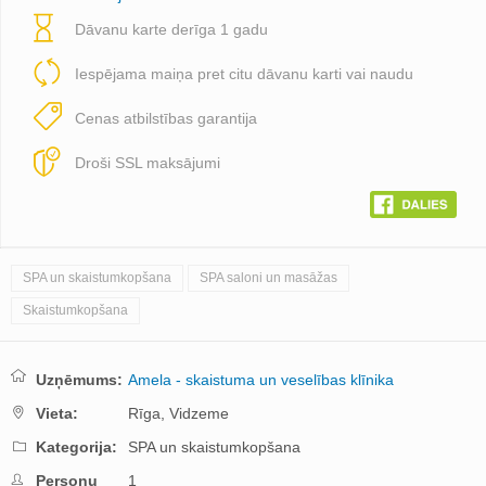
Dāvanu karte derīga 1 gadu
Iespējama maiņa pret citu dāvanu karti vai naudu
Cenas atbilstības garantija
Droši SSL maksājumi
SPA un skaistumkopšana
SPA saloni un masāžas
Skaistumkopšana
Uzņēmums:
Amela - skaistuma un veselības klīnika
Vieta:
Rīga,
Vidzeme
Kategorija:
SPA un skaistumkopšana
Personu
1