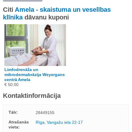
Citi
Amela - skaistuma un veselības
klīnika
dāvanu kuponi
Limfodrenāža un
mikrodermabrāzija Weyergans
centrā Amela
€ 50.00
Kontaktinformācija
Tālr:
28449155
Atrašanās
Rīga, Vangažu iela 22-17
vieta: