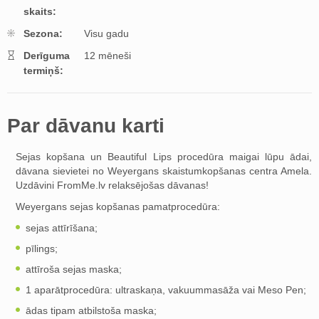
skaits:
Sezona:
Visu gadu
Derīguma
12 mēneši
termiņš:
Par dāvanu karti
Sejas kopšana un Beautiful Lips procedūra maigai lūpu ādai,
dāvana sievietei no Weyergans skaistumkopšanas centra Amela.
Uzdāvini FromMe.lv relaksējošas dāvanas!
Weyergans sejas kopšanas pamatprocedūra:
sejas attīrīšana;
pīlings;
attīroša sejas maska;
1 aparātprocedūra: ultraskaņa, vakuummasāža vai Meso Pen;
ādas tipam atbilstoša maska;