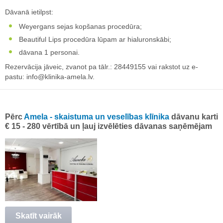
Dāvanā ietilpst:
Weyergans sejas kopšanas procedūra;
Beautiful Lips procedūra lūpam ar hialuronskābi;
dāvana 1 personai.
Rezervācija jāveic, zvanot pa tālr.: 28449155 vai rakstot uz e-
pastu:
info@klinika-amela.lv
.
Pērc
Amela - skaistuma un veselības klīnika
dāvanu karti
€ 15 - 280 vērtībā un ļauj izvēlēties dāvanas saņēmējam
Skatīt vairāk