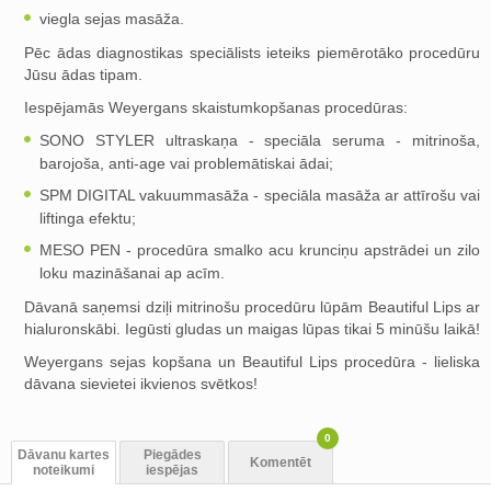
viegla sejas masāža.
Pēc ādas diagnostikas speciālists ieteiks piemērotāko procedūru
Jūsu ādas tipam.
Iespējamās Weyergans skaistumkopšanas procedūras:
SONO STYLER ultraskaņa - speciāla seruma - mitrinoša,
barojoša, anti-age vai problemātiskai ādai;
SPM DIGITAL vakuummasāža - speciāla masāža ar attīrošu vai
liftinga efektu;
MESO PEN - procedūra smalko acu krunciņu apstrādei un zilo
loku mazināšanai ap acīm.
Dāvanā saņemsi dziļi mitrinošu procedūru lūpām Beautiful Lips ar
hialuronskābi. Iegūsti gludas un maigas lūpas tikai 5 minūšu laikā!
Weyergans sejas kopšana un Beautiful Lips procedūra - lieliska
dāvana sievietei ikvienos svētkos!
0
Dāvanu kartes
Piegādes
Komentēt
noteikumi
iespējas