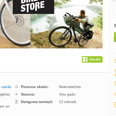
,
vairāk
Personu skaits:
Neierobežots
pģērbs
Sezona:
Visu gadu
Derīguma termiņš:
12 mēneši
am un