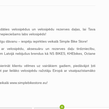
dāties velosipēdus un velosipēdu rezerves daļas, lai Tava
 nepieciešams labs velosipēds!
tīgu dāvanu – iespēju iepirkties veikalā Simple Bike Store!
ar velosipēdu, aksesuāru un rezerves daļu tirdzniecību,
am Latvijā nebijušus brendus kā NS BIKES, KHEbikes, Octane
erināt klientu vēlmes uz vairākiem gadiem, piedāvājot ļoti
ūt par lielāko velosipēdu ražotāju Eiropā ar visatpazīstamāko
veikalā www.simplebikestore.eu!
0