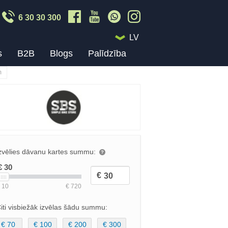
6 30 30 300
LV
s
B2B
Blogs
Palīdzība
m
zvēlies dāvanu kartes summu:
iti visbiežāk izvēlas šādu summu:
€ 70
€ 100
€ 200
€ 300