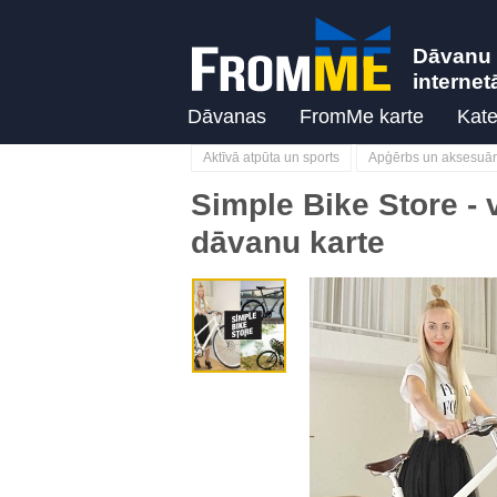
Dāvanu 
internet
Dāvanas
FromMe karte
Kate
Aktīvā atpūta un sports
Apģērbs un aksesuār
Simple Bike Store - 
dāvanu karte