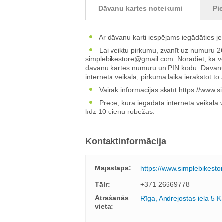
Dāvanu kartes noteikumi
Pi
Ar dāvanu karti iespējams iegādāties 
Lai veiktu pirkumu, zvanīt uz numuru 26
simplebikestore@gmail.com
. Norādiet, ka 
dāvanu kartes numuru un PIN kodu. Dāvanu k
interneta veikalā, pirkuma laikā ierakstot to
Vairāk informācijas skatīt https://www.s
Prece, kura iegādāta interneta veikalā w
līdz 10 dienu robežās.
Kontaktinformācija
Mājaslapa:
https://www.simplebikesto
Tālr:
+371 26669778
Atrašanās
Rīga, Andrejostas iela 5 K
vieta: