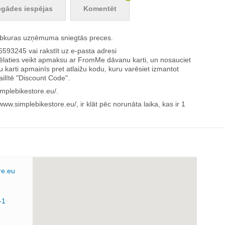
egādes iespējas
Komentēt
jebkuras uzņēmuma sniegtās preces.
593245 vai rakstīt uz e-pasta adresi
vēlaties veikt apmaksu ar FromMe dāvanu karti, un nosauciet
arti apmainīs pret atlaižu kodu, kuru varēsiet izmantot
 ailītē "Discount Code".
implebikestore.eu/.
ww.simplebikestore.eu/, ir klāt pēc norunāta laika, kas ir 1
re.eu
-1