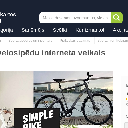
kartes
ā
gorija
Saņēmējs
Svētki
Kur izmantot
Akcija
i
Sporta apģērbs un inventārs
Praktiskas dāvanas
Sportam un hobija
velosipēdu interneta veikals
I
C