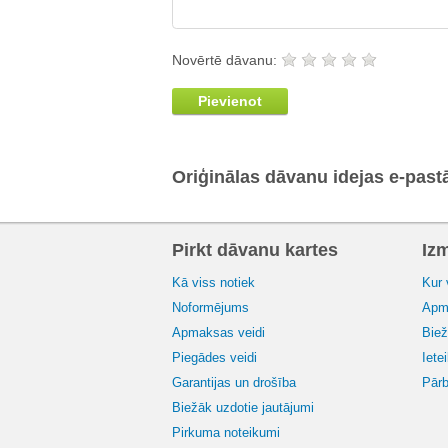
Novērtē dāvanu:
Pievienot
Oriģinālas dāvanu idejas e-past
Pirkt dāvanu kartes
Iz
Kā viss notiek
Kur 
Noformējums
Apma
Apmaksas veidi
Biež
Piegādes veidi
Iete
Garantijas un drošība
Pārb
Biežāk uzdotie jautājumi
Pirkuma noteikumi