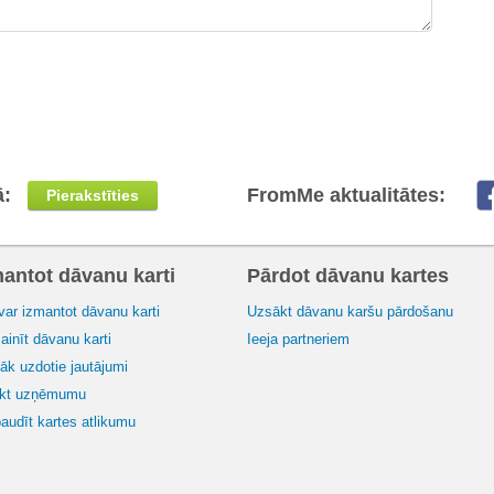
ā:
FromMe aktualitātes:
Pierakstīties
mantot dāvanu karti
Pārdot dāvanu kartes
var izmantot dāvanu karti
Uzsākt dāvanu karšu pārdošanu
inīt dāvanu karti
Ieeja partneriem
āk uzdotie jautājumi
ikt uzņēmumu
audīt kartes atlikumu