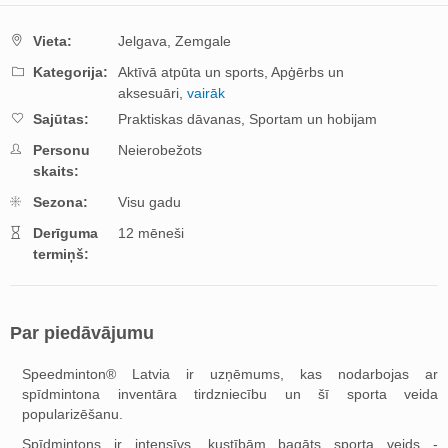
Vieta:
Jelgava,
Zemgale
Kategorija:
Aktīvā atpūta un sports,
Apģērbs un
aksesuāri,
vairāk
Sajūtas:
Praktiskas dāvanas,
Sportam un hobijam
Personu
Neierobežots
skaits:
Sezona:
Visu gadu
Derīguma
12 mēneši
termiņš:
Par piedāvājumu
Speedminton® Latvia ir uzņēmums, kas nodarbojas ar
spīdmintona inventāra tirdzniecību un šī sporta veida
popularizēšanu.
Spīdmintons ir intensīvs, kustībām bagāts sporta veids -