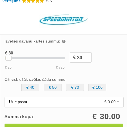
Vērtējums
5/5
Izvēlies dāvanu kartes summu:
Citi visbiežāk izvēlas šādu summu:
€ 40
€ 50
€ 70
€ 100
€ 0.00
Uz e-pastu
€
30.00
Summa kopā: