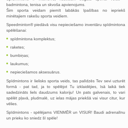
badmintona, tenisa un skvoša apvienojums.
Šim sporta veidam piemīt labākās īpašības no iepriekš
minētajiem rakešu sporta veidiem.
Speedminton® piedāvā visu nepieciešamo inventāru spīdmintona
spēlēšanai:
spīdmintona komplektus;
raketes;
bumbiņas;
laukumus;
nepieciešamos aksesuārus.
Spīdmintons ir lielisks sporta veids, tas palīdzēs Tev sevi uzturēt
formā - pat tad, ja to spēlējot Tu izklaidējies, īsā laikā tiek
sadedzināts liels daudzums kaloriju! Un pats galvenais, to vari
spēlēt pļavā, pludmalē, uz ielas mājas priekšā vai visur citur, kur
vēlies.
Spīdmintons - spēlējams VIENMĒR un VISUR! Baudi adrenalīnu
un prieku ko sniedz šī spēle!