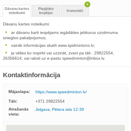
0
Dāvanu kartes
Piegādes
Komentēt
noteikumi
iespējas
Dāvanu kartes noteikumi:
ar dāvanu karti iespējams iegādāties jebkurus uzņēmuma
sniegtos pakalpojumus;
vairāk informācijas skatīt www.spidmintons.lv;
ja vēlies ko nopirkt vai uzzināt, zvani pa tālr.: 29822554,
26356614, vai raksti uz e-pastu
speedminton@inbox.lv
.
Kontaktinformācija
Mājaslapa:
https://www.speedminton.lv/
Tālr:
+371 29822554
Atrašanās
Jelgava, Pētera iela 12-39
vieta: