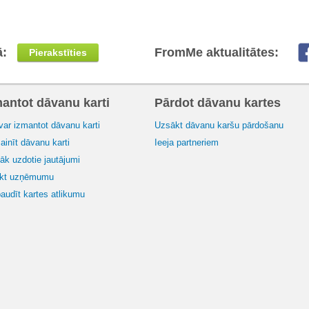
ā:
FromMe aktualitātes:
Pierakstīties
mantot dāvanu karti
Pārdot dāvanu kartes
var izmantot dāvanu karti
Uzsākt dāvanu karšu pārdošanu
inīt dāvanu karti
Ieeja partneriem
āk uzdotie jautājumi
ikt uzņēmumu
audīt kartes atlikumu