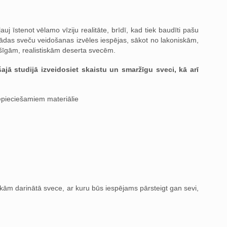
uj īstenot vēlamo vīziju realitāte, brīdī, kad tiek baudīti pašu
žādas sveču veidošanas izvēles iespējas, sākot no lakoniskām,
ršīgām, realistiskām deserta svecēm.
ajā studijā izveidosiet skaistu un smaržīgu sveci, kā arī
epieciešamiem materiālie
ām darinātā svece, ar kuru būs iespējams pārsteigt gan sevi,