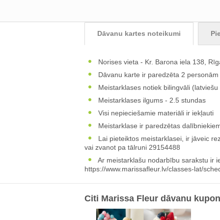
Dāvanu kartes noteikumi
Pi
Norises vieta - Kr. Barona iela 138, Rīg
Dāvanu karte ir paredzēta 2 personām
Meistarklases notiek bilingvāli (latviešu
Meistarklases ilgums - 2.5 stundas
Visi nepieciešamie materiāli ir iekļauti
Meistarklase ir paredzētas dalībnieki
Lai pieteiktos meistarklasei, ir jāveic r
vai zvanot pa tālruni 29154488
Ar meistarklašu nodarbību sarakstu ir 
https://www.marissafleur.lv/classes-lat/sche
Citi Marissa Fleur dāvanu kupon