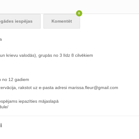
0
egādes iespējas
Komentēt
a
 un krievu valodās), grupās no 3 līdz 8 cilvēkiem
em no 12 gadiem
ezervācija, rakstot uz e-pasta adresi
marissa.fleur@gmail.com
iespējams iepazīties mājaslapā
dule/
i