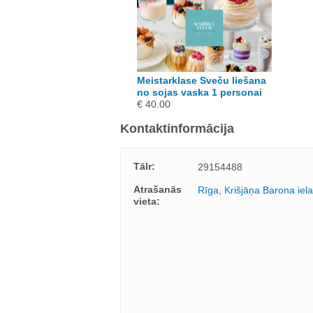
Meistarklase Sveču liešana
no sojas vaska 1 personai
€ 40.00
Kontaktinformācija
Tālr:
29154488
Atrašanās
Rīga, Krišjāņa Barona iel
vieta: