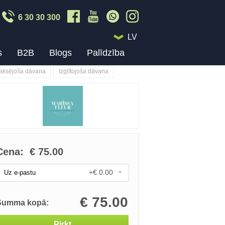
6 30 30 300
LV
s
B2B
Blogs
Palīdzība
aksējoša dāvana
Izglītojoša dāvana
Cena:
€
75.00
+€ 0.00
Uz e-pastu
€
75.00
Summa kopā:
Pirkt