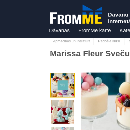
Dāvanu 
internet
Dāvanas
FromMe karte
Kate
Apmācības un literatūra
Radošie kursi
R
Marissa Fleur Sveču
Previous