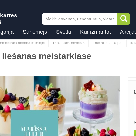
kartes
ā
gorija
Saņēmējs
Svētki
Kur izmantot
Akcija
omantiska dāvana mīļotajai
Praktiskas dāvanas
Dāvini laiku kopā
Rel
 liešanas meistarklase
Next