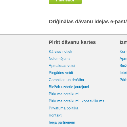
Pievienot
Oriģinālas dāvanu idejas e-past
Pirkt dāvanu kartes
Iz
Kā viss notiek
Kur 
Noformējums
Apma
Apmaksas veidi
Biež
Piegādes veidi
Iete
Garantijas un drošība
Pārb
Biežāk uzdotie jautājumi
Pirkuma noteikumi
Pirkuma noteikumi, kopsavilkums
Privātuma politika
Kontakti
Ieeja partneriem