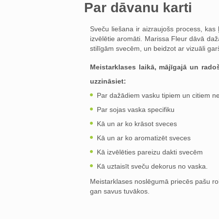
Par dāvanu karti
Sveču liešana ir aizraujošs process, kas ļa
izvēlētie aromāti. Marissa Fleur dāvā da
stilīgām svecēm, un beidzot ar vizuāli ga
Meistarklases laikā, mājīgajā un radoš
uzzināsiet:
Par dažādiem vasku tipiem un citiem n
Par sojas vaska specifiku
Kā un ar ko krāsot sveces
Kā un ar ko aromatizēt sveces
Kā izvēlēties pareizu dakti svecēm
Kā uztaisīt sveču dekorus no vaska.
Meistarklases noslēgumā priecēs pašu rok
gan savus tuvākos.