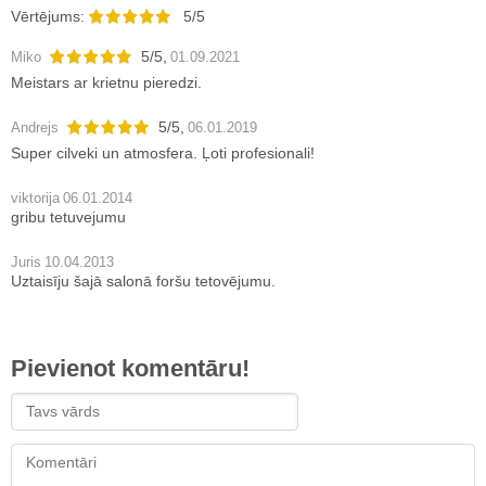
Vērtējums:
5/5
5
/
5
,
Miko
01.09.2021
Meistars ar krietnu pieredzi.
5
/
5
,
Andrejs
06.01.2019
Super cilveki un atmosfera. Ļoti profesionali!
viktorija
06.01.2014
gribu tetuvejumu
Juris
10.04.2013
Uztaisīju šajā salonā foršu tetovējumu.
Pievienot komentāru!