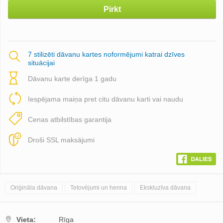
Pirkt
7 stilizēti dāvanu kartes noformējumi katrai dzīves
situācijai
Dāvanu karte derīga 1 gadu
Iespējama maiņa pret citu dāvanu karti vai naudu
Cenas atbilstības garantija
Droši SSL maksājumi
Oriģināla dāvana
Tetovējumi un henna
Ekskluzīva dāvana
Vieta:
Rīga