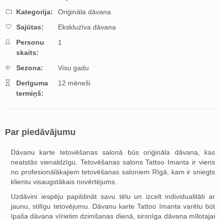
Kategorija:
Oriģināla dāvana
Sajūtas:
Ekskluzīva dāvana
Personu
1
skaits:
Sezona:
Visu gadu
Derīguma
12 mēneši
termiņš:
Par piedāvājumu
Dāvanu karte tetovēšanas salonā būs oriģināla dāvana, kas
neatstās vienaldzīgu. Tetovēšanas salons Tattoo Imanta ir viens
no profesionālākajiem tetovēšanas saloniem Rīgā, kam ir sniegts
klientu visaugstākais novērtējums.
Uzdāvini iespēju papildināt savu tēlu un izcelt individualitāti ar
jaunu, stilīgu tetovējumu. Dāvanu karte Tattoo Imanta varētu būt
īpaša dāvana vīrietim dzimšanas dienā, sirsnīga dāvana mīlotajai