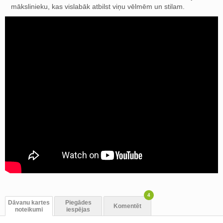
mākslinieku, kas vislabāk atbilst viņu vēlmēm un stilam.
4
Dāvanu kartes
Piegādes
Komentēt
noteikumi
iespējas