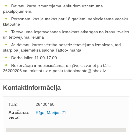
Dāvanu karte izmantojama jebkuriem uzņēmuma
pakalpojumiem.
Personām, kas jaunākas par 18 gadiem, nepieciešama vecāku
klātbūtne
Tetovējuma izgatavošanas izmaksas atkarīgas no krāsu izvēles
un tetovējuma lieluma
Ja dāvanu kartes vērtība nesedz tetovējuma izmaksas, tad
starpība jāpiemaksā salonā Tattoo-Imanta
Darba laiks: 11.00-17.00
Rezervācija ir nepieciešama, un jāveic zvanot pa tālr.:
26200206 vai rakstot uz e-pastu
tattooimanta@inbox.lv
Kontaktinformācija
Tālr:
26400460
Atrašanās
Rīga, Marijas 21
vieta: