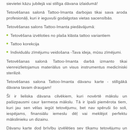
sievietei kāzu jubilejā vai stilīga dāvana izlaidumā!
Tetovēšanas salonā Tattoo-Imanta darbojas tikai sava aroda
profesionāļi, kuri ir ieguvuši godalgotas vietas sacensībās.
Tetovēšanas salons Tattoo-Imanta piedāvājumā:
Tetovēšana izvēloties no plaša klāsta tattoo variantiem
Tattoo korekcija
Individuālu zīmējumu veidošana -Tava ideja, mūsu zīmējumi.
Tetovēšanas salonā Tattoo-Imanta darbā izmanto tikai
vienreizlietojamus materiālus un visus instrumentus medicīniski
sterilizē.
Tetovēšanas salona Tattoo-Imanta dāvanu karte - stilīgākā
dāvana tavam draugam!
Šī ir lieliska dāvana cilvēkiem, kuri novērtē mākslu un
pašizpausmi caur ķermeņa mākslu. Tā ir īpaši piemērota tiem,
kuri jau sen vēlas iegūt tetovējumu, bet nav spēruši šo soli,
iespējams, finansiālu iemeslu dēļ vai meklējot perfektu
mākslinieku un dizainu.
Dāvanu karte dod brīvību izvēlēties sev tīkamu tetovējumu un