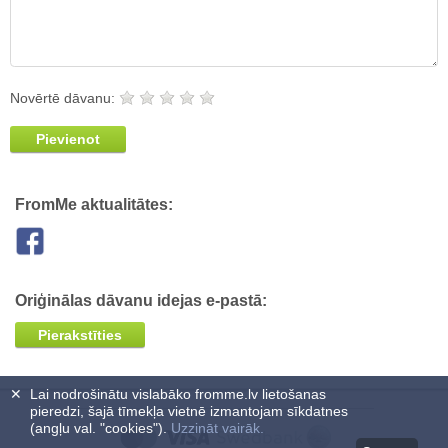
Novērtē dāvanu:
Pievienot
FromMe aktualitātes:
Oriģinālas dāvanu idejas e-pastā:
Pierakstīties
✕
Lai nodrošinātu vislabāko fromme.lv lietošanas
pieredzi, šajā tīmekļa vietnē izmantojam sīkdatnes
(angļu val. "cookies").
Uzzināt vairāk.