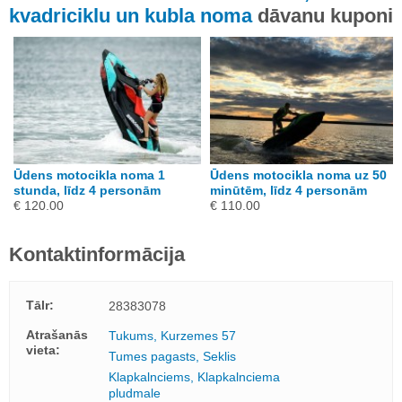
kvadriciklu un kubla noma
dāvanu kuponi
Ūdens motocikla noma 1
Ūdens motocikla noma uz 50
stunda, līdz 4 personām
minūtēm, līdz 4 personām
€ 120.00
€ 110.00
Kontaktinformācija
Tālr:
28383078
Atrašanās
Tukums, Kurzemes 57
vieta:
Tumes pagasts, Seklis
Klapkalnciems, Klapkalnciema
pludmale