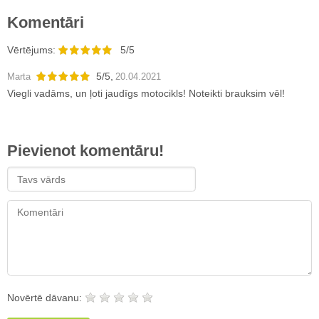
Komentāri
Vērtējums:
5/5
5
/
5
,
Marta
20.04.2021
Viegli vadāms, un ļoti jaudīgs motocikls! Noteikti brauksim vēl!
Pievienot komentāru!
Novērtē dāvanu: