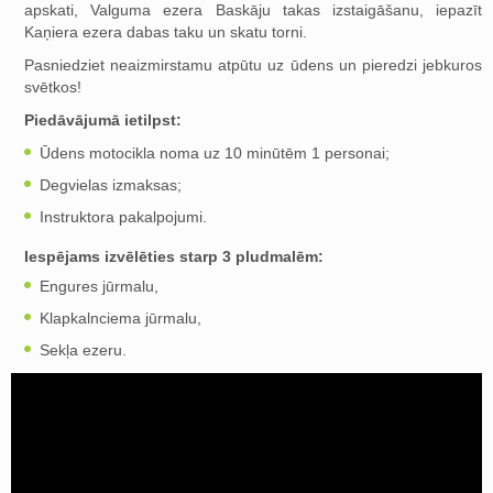
apskati, Valguma ezera Baskāju takas izstaigāšanu, iepazīt
Kaņiera ezera dabas taku un skatu torni.
Pasniedziet neaizmirstamu atpūtu uz ūdens un pieredzi jebkuros
svētkos!
Piedāvājumā ietilpst:
Ūdens motocikla noma uz 10 minūtēm 1 personai;
Degvielas izmaksas;
Instruktora pakalpojumi.
Iespējams izvēlēties starp 3 pludmalēm:
Engures jūrmalu,
Klapkalnciema jūrmalu,
Sekļa ezeru.