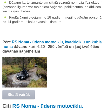
Dāvanu karte izmantojam siltajā sezonā no maija līdz oktobrim
(sezonas ilgums var mainīties) Apģērbs: peldkostīms, peldbikses
vai maiņas drēbes.
Piedāvājumi pieejami no 18 gadiem; nepilngadīgām personām
no 14 gadiem - tikai ar vecāku klātbūtni.
Pērc
RS Noma - ūdens motociklu, kvadriciklu un kubla
noma
dāvanu karti € 20 - 250 vērtībā un ļauj izvēlēties
dāvanas saņēmējam
Skatīt vairāk
Citi
RS Noma - ūdens motociklu,