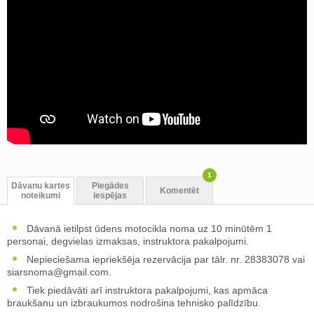
1
Dāvanu kartes
Piegādes
Komentēt
noteikumi
iespējas
Dāvanā ietilpst ūdens motocikla noma uz 10 minūtēm 1
personai, degvielas izmaksas, instruktora pakalpojumi.
Nepieciešama iepriekšēja rezervācija par tālr. nr. 28383078 vai
siarsnoma@gmail.com
.
Tiek piedāvāti arī instruktora pakalpojumi, kas apmāca
braukšanu un izbraukumos nodrošina tehnisko palīdzību.