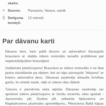
skaits:
Sezona:
Pavasaris,
Vasara,
vairāk
Derīguma
12 mēneši
termiņš:
Par dāvanu karti
Dāvana tiem, kam patīk ātrums un adrenalīns! Aizraujošs
brauciens ar stabilu ūdens motociklu neradīs problēmas pat
nepieredzējušiem braucējiem.
Uzdāviniet piedzīvojumu! Brauciens ar ūdens motociklu ir ne tikai
jautra vizināšanās pa viļņiem, bet arī elpu aizraujošs “lidojums” ar
krietnu adrenalīna devu. Dāvanas saņēmējs izbaudīs brīvības
garšu, ko sniedz saule, vējš un ūdens viļņu šļaksti.
Tukums ir piemērota vieta atpūtai. Dāvanas saņēmējs var
apvienot ūdens piedzīvojumu ar tūristu iecienītu vietu apskati -
Jaunomoku pili, Durbes pili, zeltainās Apšuciema un
Klapkalnciema pludmales apmeklējumu, Plieņciema Baltā kāpas