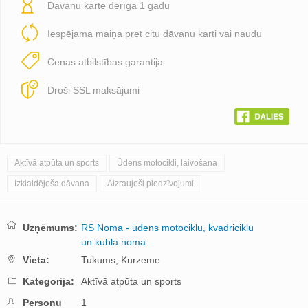
Dāvanu karte derīga 1 gadu
Iespējama maiņa pret citu dāvanu karti vai naudu
Cenas atbilstības garantija
Droši SSL maksājumi
Aktīvā atpūta un sports
Ūdens motocikli, laivošana
Izklaidējoša dāvana
Aizraujoši piedzīvojumi
Uzņēmums:
RS Noma - ūdens motociklu, kvadriciklu
un kubla noma
Vieta:
Tukums,
Kurzeme
Kategorija:
Aktīvā atpūta un sports
Personu
1