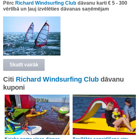
Pērc
Richard Windsurfing Club
dāvanu karti € 5 - 300
vērtībā un ļauj izvēlēties dāvanas saņēmējam
Skatīt vairāk
Citi
Richard Windsurfing Club
dāvanu
kuponi
Kajaka noma visas dienas
Saullēkta sagaidīšana airu