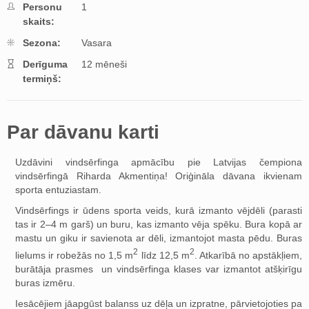
Personu
1
skaits:
Sezona:
Vasara
Derīguma
12 mēneši
termiņš:
Par dāvanu karti
Uzdāvini vindsērfinga apmācību pie Latvijas čempiona
vindsērfingā Riharda Akmentiņa! Oriģināla dāvana ikvienam
sporta entuziastam.
Vindsērfings ir ūdens sporta veids, kurā izmanto vējdēli (parasti
tas ir 2–4 m garš) un buru, kas izmanto vēja spēku. Bura kopā ar
mastu un giku ir savienota ar dēli, izmantojot masta pēdu. Buras
2
2
lielums ir robežās no 1,5 m
līdz 12,5 m
. Atkarībā no apstākļiem,
burātāja prasmes un vindsērfinga klases var izmantot atšķirīgu
buras izmēru.
Iesācējiem jāapgūst balanss uz dēļa un izpratne, pārvietojoties pa