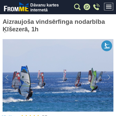
Dāvanu kartes
internetā
Aizraujoša vindsērfinga nodarbība
Ķīšezerā, 1h
Previous
Nex