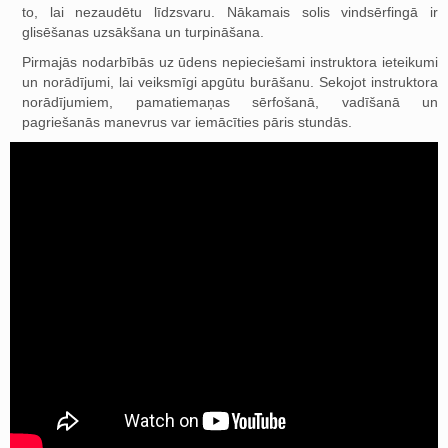
to, lai nezaudētu līdzsvaru. Nākamais solis vindsērfingā ir
glisēšanas uzsākšana un turpināšana.
Pirmajās nodarbībās uz ūdens nepieciešami instruktora ieteikumi
un norādījumi, lai veiksmīgi apgūtu burāšanu. Sekojot instruktora
norādījumiem, pamatiemaņas sērfošanā, vadīšanā un
pagriešanās manevrus var iemācīties pāris stundās.