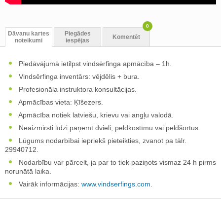
0
Dāvanu kartes
Piegādes
Komentēt
noteikumi
iespējas
Piedāvājumā ietilpst vindsērfinga apmācība – 1h.
Vindsērfinga inventārs: vējdēlis + bura.
Profesionāla instruktora konsultācijas.
Apmācības vieta: Ķīšezers.
Apmācība notiek latviešu, krievu vai angļu valodā.
Neaizmirsti līdzi paņemt dvieli, peldkostīmu vai peldšortus.
Lūgums nodarbībai iepriekš pieteikties, zvanot pa tālr.
29940712.
Nodarbību var pārcelt, ja par to tiek paziņots vismaz 24 h pirms
norunātā laika.
Vairāk informācijas:
www.vindserfings.com
.