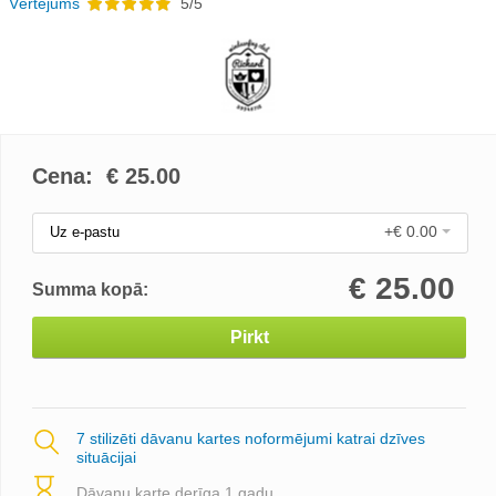
Vērtējums
5/5
Cena: €
25.00
+€ 0.00
Uz e-pastu
€
25.00
Summa kopā:
Pirkt
7 stilizēti dāvanu kartes noformējumi katrai dzīves
situācijai
Dāvanu karte derīga 1 gadu