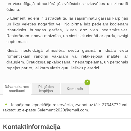
un viesmīlīgajā atmosfērā jūs vēlēsieties uzkavēties un izbaudīt
ēdienu.
5 Elementi ēdieni ir izstrādāti tā, lai sajūsminātu garšas kārpiņas
un liktu vēlēties nogaršot vēl. No pirmā līdz pēdējam kodienam
izbaudīsiet burvīgas garšas, kuras drīz vien neaizmirsīsiet.
Restorānam ir sava maiznīca, un viesi tiek cienāti ar gardu, svaigi
ceptu maizi.
Klusā, nesteidzīgā atmosfēra sveču gaismā ir ideāla vieta
romantiskam randiņu vakaram vai relaksējošai maltītei ar
draugiem. Draudzīgā apkalpošana ir nepārspējama, un personāls
rūpējas par to, lai katrs viesis gūtu lielisku pieredzi.
0
Dāvanu kartes
Piegādes
Komentēt
noteikumi
iespējas
Iespējama iepriekšēja rezervācija, zvanot uz tālr. 27348772 vai
rakstot uz e-pastu
5elementi2020@gmail.com
.
Kontaktinformācija