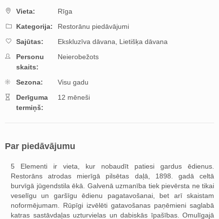
Vieta:
Rīga
Kategorija:
Restorānu piedāvājumi
Sajūtas:
Ekskluzīva dāvana,
Lietišķa dāvana
Personu
Neierobežots
skaits:
Sezona:
Visu gadu
Derīguma
12 mēneši
termiņš:
Par piedāvājumu
5 Elementi ir vieta, kur nobaudīt patiesi gardus ēdienus.
Restorāns atrodas mierīgā pilsētas daļā, 1898. gadā celtā
burvīgā jūgendstila ēkā. Galvenā uzmanība tiek pievērsta ne tikai
veselīgu un garšīgu ēdienu pagatavošanai, bet arī skaistam
noformējumam. Rūpīgi izvēlēti gatavošanas paņēmieni saglabā
katras sastāvdaļas uzturvielas un dabiskās īpašības. Omulīgajā