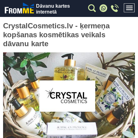
Dāvanu kartes
internetā
CrystalCosmetics.lv - ķermeņa
kopšanas kosmētikas veikals
dāvanu karte
Previous
Nex