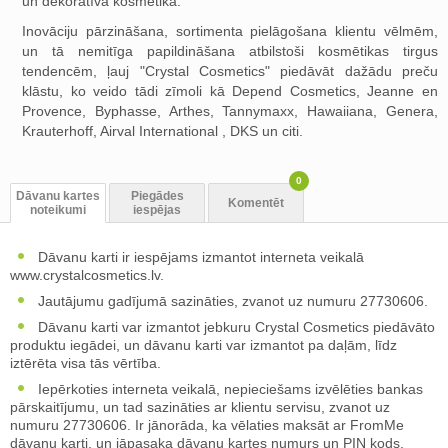
un dekoratīvā kosmētika.
Inovāciju pārzināšana, sortimenta pielāgošana klientu vēlmēm,
un tā nemitīga papildināšana atbilstoši kosmētikas tirgus
tendencēm, ļauj "Crystal Cosmetics" piedāvāt dažādu preču
klāstu, ko veido tādi zīmoli kā Depend Cosmetics, Jeanne en
Provence, Byphasse, Arthes, Tannymaxx, Hawaiiana, Genera,
Krauterhoff, Airval International , DKS un citi.
0
Dāvanu kartes
Piegādes
Komentēt
noteikumi
iespējas
Dāvanu karti ir iespējams izmantot interneta veikalā
www.crystalcosmetics.lv.
Jautājumu gadījumā sazināties, zvanot uz numuru 27730606.
Dāvanu karti var izmantot jebkuru Crystal Cosmetics piedāvāto
produktu iegādei, un dāvanu karti var izmantot pa daļām, līdz
iztērēta visa tās vērtība.
Iepērkoties interneta veikalā, nepieciešams izvēlēties bankas
pārskaitījumu, un tad sazināties ar klientu servisu, zvanot uz
numuru 27730606. Ir jānorāda, ka vēlaties maksāt ar FromMe
dāvanu karti, un jāpasaka dāvanu kartes numurs un PIN kods.