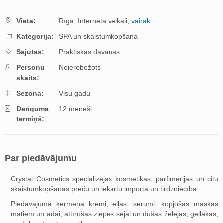
Vieta:
Rīga,
Interneta veikali,
vairāk
Kategorija:
SPA un skaistumkopšana
Sajūtas:
Praktiskas dāvanas
Personu
Neierobežots
skaits:
Sezona:
Visu gadu
Derīguma
12 mēneši
termiņš:
Par piedāvājumu
Crystal Cosmetics specializējas kosmētikas, parfimērijas un citu
skaistumkopšanas preču un iekārtu importā un tirdzniecībā.
Piedāvājumā ķermeņa krēmi, eļļas, serumi, kopjošas maskas
matiem un ādai, attīrošas ziepes sejai un dušas želejas, gēllakas,