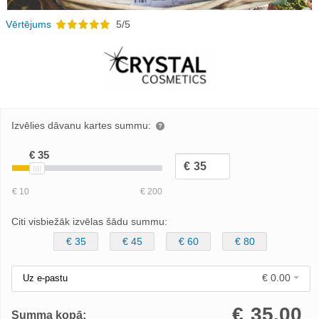
Vērtējums
5/5
Izvēlies dāvanu kartes summu:
Citi visbiežāk izvēlas šādu summu:
€ 35
€ 45
€ 60
€ 80
€ 0.00
Uz e-pastu
€
35.00
Summa kopā: