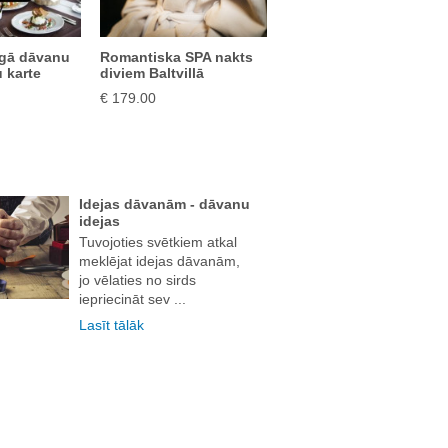
īgā dāvanu
Romantiska SPA nakts
 karte
diviem Baltvillā
€ 179.00
Idejas dāvanām - dāvanu
idejas
Tuvojoties svētkiem atkal
meklējat idejas dāvanām,
jo vēlaties no sirds
iepriecināt sev ...
Lasīt tālāk