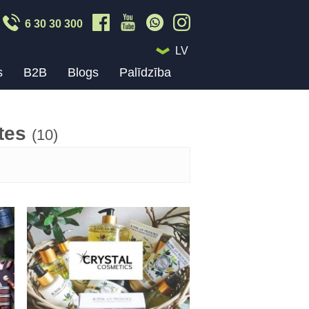
6 30 30 300
LV
s
B2B
Blogs
Palīdzība
rtes
(10)