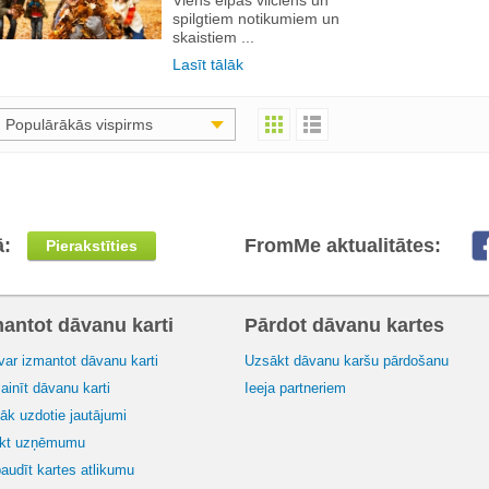
spilgtiem notikumiem un
skaistiem ...
Lasīt tālāk
Populārākās vispirms
ā:
FromMe aktualitātes:
Pierakstīties
mantot dāvanu karti
Pārdot dāvanu kartes
var izmantot dāvanu karti
Uzsākt dāvanu karšu pārdošanu
inīt dāvanu karti
Ieeja partneriem
āk uzdotie jautājumi
ikt uzņēmumu
audīt kartes atlikumu