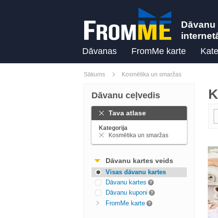
Dāvanu 
internet
Dāvanas
FromMe karte
Kate
Sākums
Kosmētika un smaržas
K
Dāvanu ceļvedis
Tava atlase
Kategorija
Kosmētika un smaržas
Dāvanu kartes veids
Visas dāvanu kartes
Dāvanu kartes
Dāvanu kuponi
FromMe karte