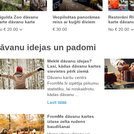
igulda Zoo dāvanu
Vecpilsētas panorāmas
Restorāni R
arte dāvanu karte
reiss ar kuģīti diviem
karte dāvanu
o € 20.00
€ 30.00
No € 20.00
āvanu idejas un padomi
Meklē dāvanu idejas?
Lasi, kādas dāvanu kartes
sievietes pērk ziemā
Dāvanu karšu centrs
FromMe.lv izpētīja pirkumu
statistiku, lai noskaidrotu,
kādas dāvanu ...
Lasīt tālāk
FromMe dāvanu kartes
izlase zelta rudens
baudīšanai
Viens elpas vilciens un