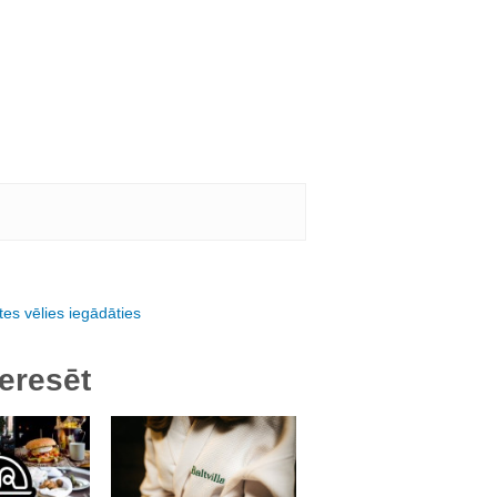
es vēlies iegādāties
eresēt