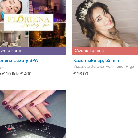
vanu karte
Dāvanu kupons
oriena Luxury SPA
Kāzu make up, 55 min
ga
Vizāžiste Jolanta Reihmane
: Rīga
 € 10 līdz € 400
€ 36.00