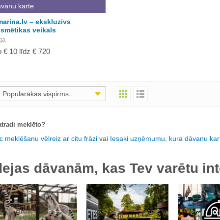
vanu karte
arina.lv – ekskluzīvs
smētikas veikals
ga
 € 10 līdz € 720
Populārākās vispirms
tradi meklēto?
c meklēšanu vēlreiz ar citu frāzi
vai
Iesaki uzņēmumu, kura dāvanu kart
dejas dāvanām, kas Tev varētu int