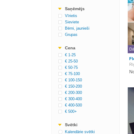
Saņēmējs
Vīrietis
Sieviete
Bērni, jaunieši
Grupas
Cena
Dā
€ 1-25
Fl
€ 25-50
Rī
€ 50-75
No
€ 75-100
€ 100-150
€ 150-200
€ 200-300
€ 300-400
€ 400-500
€ 500+
Svētki
Kalendārie svētki