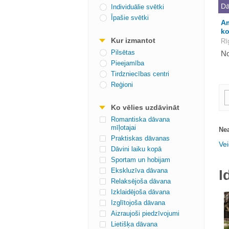
Dā
Individuālie svētki
Īpašie svētki
Am
ko
Kur izmantot
Rī
Pilsētas
No
Pieejamība
Tirdzniecības centri
Reģioni
Ko vēlies uzdāvināt
Romantiska dāvana
mīļotajai
Nea
Praktiskas dāvanas
Vei
Dāvini laiku kopā
Sportam un hobijam
Ekskluzīva dāvana
I
Relaksējoša dāvana
Izklaidējoša dāvana
Izglītojoša dāvana
Aizraujoši piedzīvojumi
Lietišķa dāvana