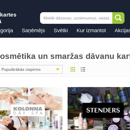
kartes
ā
gorija
Saņēmējs
Svētki
Kur izmantot
Akcija
osmētika un smaržas dāvanu ka
Populārākās vispirms