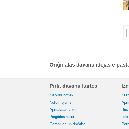
Oriģinālas dāvanu idejas e-past
Pirkt dāvanu kartes
Iz
Kā viss notiek
Kur 
Noformējums
Apma
Apmaksas veidi
Biež
Piegādes veidi
Iete
Garantijas un drošība
Pārb