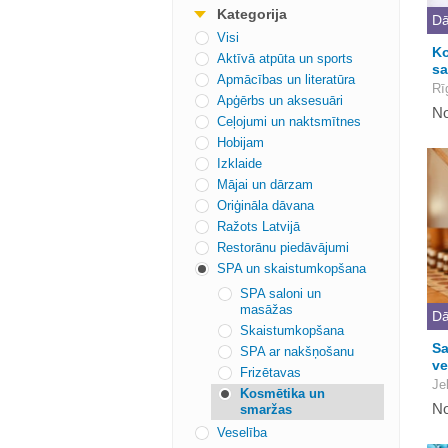
Kategorija
Dā
Visi
Ko
Aktīvā atpūta un sports
sa
Apmācības un literatūra
Rī
Apģērbs un aksesuāri
No
Ceļojumi un naktsmītnes
Hobijam
Izklaide
Mājai un dārzam
Oriģināla dāvana
Ražots Latvijā
Restorānu piedāvājumi
SPA un skaistumkopšana
SPA saloni un
masāžas
Dā
Skaistumkopšana
Sa
SPA ar nakšņošanu
ve
Frizētavas
Je
Kosmētika un
No
smaržas
Veselība