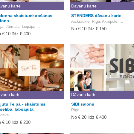
vanu karte
Dāvanu karte
lonna skaistumkopšanas
STENDERS dāvanu karte
lons
Aizkraukle, Rīga, Akropole, ...
ga, Jūrmala, Liepāja, ...
No € 10 līdz € 150
 € 10 līdz € 400
vanu karte
Dāvanu karte
jūtu Telpa - skaistums,
SIBI salons
selība, labsajūta
Rīga
lgava
No € 20 līdz € 400
 € 10 līdz € 200