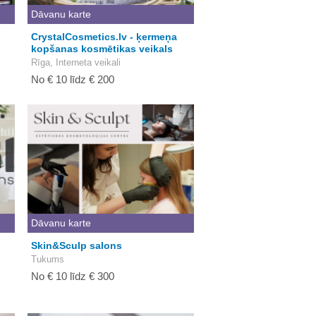
Dāvanu karte
CrystalCosmetics.lv - ķermeņa
kopšanas kosmētikas veikals
Rīga, Interneta veikali
No € 10 līdz € 200
Dāvanu karte
Skin&Sculp salons
Tukums
No € 10 līdz € 300