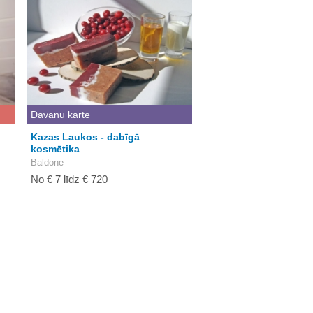
Dāvanu karte
Kazas Laukos - dabīgā
kosmētika
Baldone
No € 7 līdz € 720