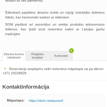
atradīs ko sev piemērotu.
Ēdienkarti papildina desertu izvēle un rūpīgi izstrādāts dzērienu
klāsts, kas harmoniski saskan ar ēdieniem.
DOM piedāvā arī sezonālus un vietējo produktu iedvesmotus
ēdienus, kas īpaši izceļ restorāna saikni ar Latvijas garšu
tradīcijām.
0
Dāvanu kartes
Piegādes
Komentēt
noteikumi
iespējas
Rezervāciju iespējams veikt restorāna mājaslapā vai pa tālruni:
+371 29228828.
Kontaktinformācija
Mājaslapa:
https://dom.restaurant/