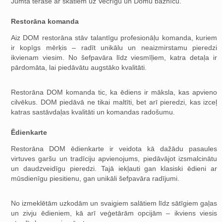
Jumta terase ar skatiem uz Vecrīgu un Domu baznīcu.
Restorāna komanda
Aiz DOM restorāna stāv talantīgu profesionāļu komanda, kuriem
ir kopīgs mērķis – radīt unikālu un neaizmirstamu pieredzi
ikvienam viesim. No šefpavāra līdz viesmīļiem, katra detaļa ir
pārdomāta, lai piedāvātu augstāko kvalitāti.
Restorāna DOM komanda tic, ka ēdiens ir māksla, kas apvieno
cilvēkus. DOM piedāvā ne tikai maltīti, bet arī pieredzi, kas izceļ
katras sastāvdaļas kvalitāti un komandas radošumu.
Ēdienkarte
Restorāna DOM ēdienkarte ir veidota kā dažādu pasaules
virtuves garšu un tradīciju apvienojums, piedāvājot izsmalcinātu
un daudzveidīgu pieredzi. Tajā iekļauti gan klasiski ēdieni ar
mūsdienīgu piesitienu, gan unikāli šefpavāra radījumi.
No izmeklētām uzkodām un svaigiem salātiem līdz sātīgiem gaļas
un zivju ēdieniem, kā arī veģetārām opcijām – ikviens viesis