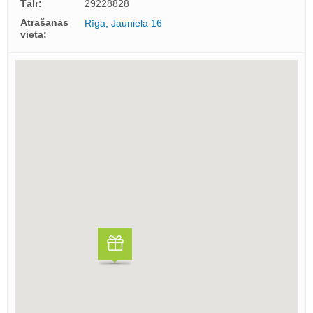
Tālr:
29228828
Atrašanās
Rīga, Jauniela 16
vieta: