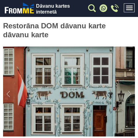
Dāvanu kartes
internetā
Restorāna DOM dāvanu karte
dāvanu karte
Previous
Nex