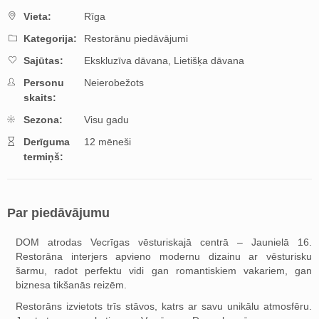
Vieta:
Rīga
Kategorija:
Restorānu piedāvājumi
Sajūtas:
Ekskluzīva dāvana,
Lietišķa dāvana
Personu
Neierobežots
skaits:
Sezona:
Visu gadu
Derīguma
12 mēneši
termiņš:
Par piedāvājumu
DOM atrodas Vecrīgas vēsturiskajā centrā – Jaunielā 16.
Restorāna interjers apvieno modernu dizainu ar vēsturisku
šarmu, radot perfektu vidi gan romantiskiem vakariem, gan
biznesa tikšanās reizēm.
Restorāns izvietots trīs stāvos, katrs ar savu unikālu atmosfēru.