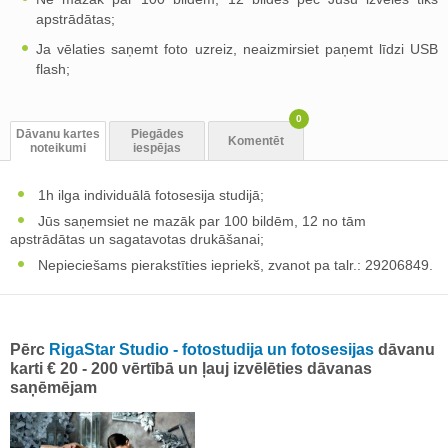
apstrādātas;
Ja vēlaties saņemt foto uzreiz, neaizmirsiet paņemt līdzi USB
flash;
0
Dāvanu kartes
Piegādes
Komentēt
noteikumi
iespējas
1h ilga individuālā fotosesija studijā;
Jūs saņemsiet ne mazāk par 100 bildēm, 12 no tām
apstrādātas un sagatavotas drukāšanai;
Nepieciešams pierakstīties iepriekš, zvanot pa talr.: 29206849.
Pērc
RigaStar Studio - fotostudija un fotosesijas
dāvanu
karti € 20 - 200 vērtībā un ļauj izvēlēties dāvanas
saņēmējam