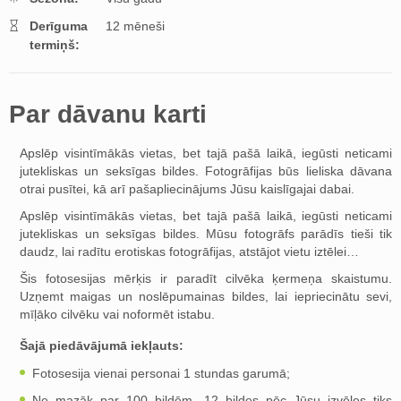
Derīguma
12 mēneši
termiņš:
Par dāvanu karti
Apslēp visintīmākās vietas, bet tajā pašā laikā, iegūsti neticami
jutekliskas un seksīgas bildes. Fotogrāfijas būs lieliska dāvana
otrai pusītei, kā arī pašapliecinājums Jūsu kaislīgajai dabai.
Apslēp visintīmākās vietas, bet tajā pašā laikā, iegūsti neticami
jutekliskas un seksīgas bildes. Mūsu fotogrāfs parādīs tieši tik
daudz, lai radītu erotiskas fotogrāfijas, atstājot vietu iztēlei…
Šis fotosesijas mērķis ir paradīt cilvēka ķermeņa skaistumu.
Uzņemt maigas un noslēpumainas bildes, lai iepriecinātu sevi,
mīļāko cilvēku vai noformēt istabu.
Šajā piedāvājumā iekļauts:
Fotosesija vienai personai 1 stundas garumā;
Ne mazāk par 100 bildēm, 12 bildes pēc Jūsu izvēles tiks