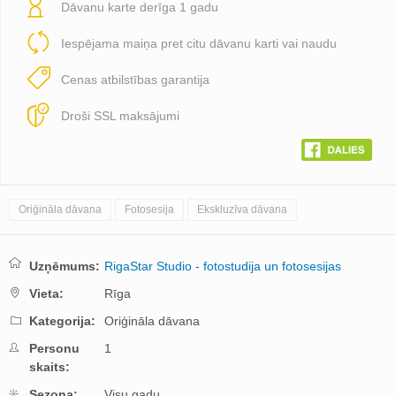
Dāvanu karte derīga 1 gadu
Iespējama maiņa pret citu dāvanu karti vai naudu
Cenas atbilstības garantija
Droši SSL maksājumi
Oriģināla dāvana
Fotosesija
Ekskluzīva dāvana
Uzņēmums:
RigaStar Studio - fotostudija un fotosesijas
Vieta:
Rīga
Kategorija:
Oriģināla dāvana
Personu
1
skaits:
Sezona:
Visu gadu