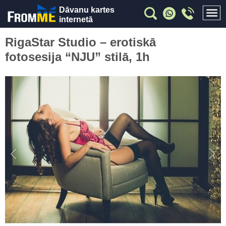
Dāvanu kartes
internetā
RigaStar Studio – erotiskā
fotosesija “NJU” stilā, 1h
Previous
Nex