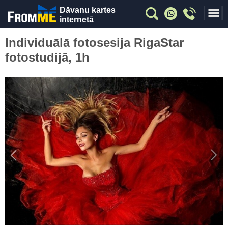
Dāvanu kartes
internetā
Individuālā fotosesija RigaStar
fotostudijā, 1h
Previous
Nex