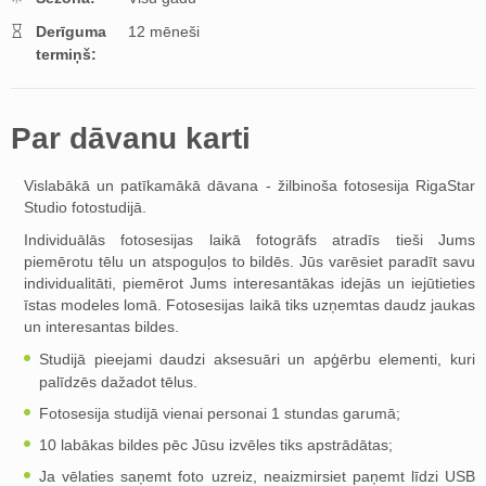
Derīguma
12 mēneši
termiņš:
Par dāvanu karti
Vislabākā un patīkamākā dāvana - žilbinoša fotosesija RigaStar
Studio fotostudijā.
Individuālās fotosesijas laikā fotogrāfs atradīs tieši Jums
piemērotu tēlu un atspoguļos to bildēs. Jūs varēsiet paradīt savu
individualitāti, piemērot Jums interesantākas idejās un iejūtieties
īstas modeles lomā. Fotosesijas laikā tiks uzņemtas daudz jaukas
un interesantas bildes.
Studijā pieejami daudzi aksesuāri un apģērbu elementi, kuri
palīdzēs dažadot tēlus.
Fotosesija studijā vienai personai 1 stundas garumā;
10 labākas bildes pēc Jūsu izvēles tiks apstrādātas;
Ja vēlaties saņemt foto uzreiz, neaizmirsiet paņemt līdzi USB