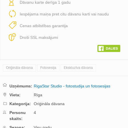
Dāvanu karte derīga 1 gadu
Iespējama maiņa pret citu dāvanu karti vai naudu
Cenas atbilstības garantija
Droši SSL maksājumi
Oriģināla dāvana
Fotosesija
Ekskluzīva dāvana
Uzņēmums:
RigaStar Studio - fotostudija un fotosesijas
Vieta:
Rīga
Kategorija:
Oriģināla dāvana
Personu
4
skaits:
Sezona:
Visu gadu