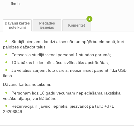
flash.
1
Dāvanu kartes
Piegādes
Komentēt
noteikumi
iespējas
Studijā pieejami daudzi aksesuāri un apģērbu elementi, kuri
palīdzēs dažadot tēlus.
Fotosesija studijā vienai personai 1 stundas garumā;
10 labākas bildes pēc Jūsu izvēles tiks apstrādātas;
Ja vēlaties saņemt foto uzreiz, neaizmirsiet paņemt līdzi USB
flash.
Dāvanu kartes noteikumi:
Personām līdz 18 gadu vecumam nepieciešama rakstiska
vecāku atļauja, vai klātbūtne.
Rezervācija ir jāveic iepriekš, piezvanot pa tālr.: +371
29206849.