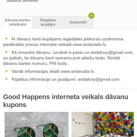
dāvana sievietei.
0
Dāvanu kartes
Piegādes
Komentēt
noteikumi
iespējas
Ar dāvanu karti iespējams iegādāties jebkuras uzņēmuma
piedāvātās preces interneta veikalā www.andarada.lv.
Kā izmantot dāvanu: uzraksti e-pastu uz
andafoxy@gmail.com
,
un palūdz, lai dāvanu karti samaina pret atlaižu kodu. Norādi
dāvanu kartes numuru, PIN kodu.
Vairāk informācijas skatīt www.andarada.lv.
Papildus informācija un jautājumi:
andafoxy@gmail.com
.
Good Happens interneta veikals dāvanu
kupons