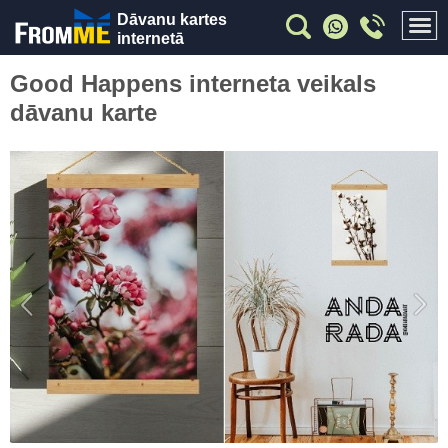
Dāvanu kartes
internetā
Good Happens interneta veikals
dāvanu karte
Previous
Nex