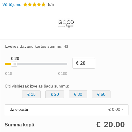
Vērtējums
5/5
Izvēlies dāvanu kartes summu:
Citi visbiežāk izvēlas šādu summu:
€ 15
€ 20
€ 30
€ 50
€ 0.00
Uz e-pastu
€
20.00
Summa kopā: