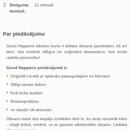
Derīguma
12 mēneši
termiņš:
Par piedāvājumu
Good Happens dāvanu karte ir lieliska dāvana jauniešiem, kā arī
tiem, kas novērtē stilīgus un oriģinālus aksesuārus, kas izcels
radošo personību!
Good Happens piedāvājumā ir:
Oriģināli t-krekli ar apdruku pieaugušajiem un bērniem
Stilīgi sienas dekori
Koši koka auskari
Rokassprādzes
un daudzi citi akesuāri.
Dāvanu karte dos iespēju izvēlēties tieši to, ko sirds visvairāk kāro
- īstajā krāsā, izmērā, un ar gaumei atbilstošāko dizainu. Lieliska