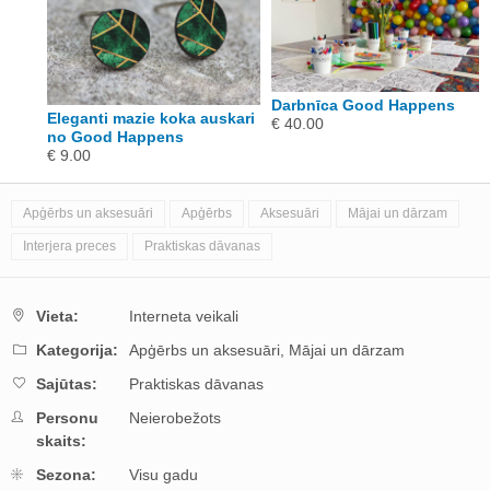
s
Darbnīca Good Happens
Eleganti mazie koka auskari
€ 40.00
no Good Happens
€ 9.00
Apģērbs un aksesuāri
Apģērbs
Aksesuāri
Mājai un dārzam
Interjera preces
Praktiskas dāvanas
Vieta:
Interneta veikali
Kategorija:
Apģērbs un aksesuāri,
Mājai un dārzam
Sajūtas:
Praktiskas dāvanas
Personu
Neierobežots
skaits:
Sezona:
Visu gadu