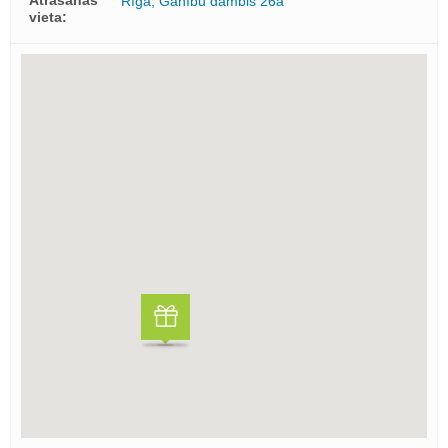
Atrašanās
Rīga, Ganību dambis 26a
vieta: