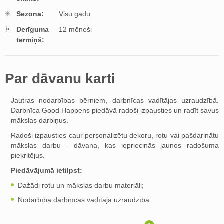
Sezona:
Visu gadu
Derīguma
12 mēneši
termiņš:
Par dāvanu karti
Jautras nodarbības bērniem, darbnīcas vadītājas uzraudzībā.
Darbnīca Good Happens piedāvā radoši izpausties un radīt savus
mākslas darbiņus.
Radoši izpausties caur personalizētu dekoru, rotu vai pašdarinātu
mākslas darbu - dāvana, kas iepriecinās jaunos radošuma
piekritējus.
Piedāvājumā ietilpst:
Dažādi rotu un mākslas darbu materiāli;
Nodarbība darbnīcas vadītāja uzraudzībā.