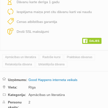
Dāvanu karte derīga 1 gadu
Iespējama maiņa pret citu dāvanu karti vai naudu
Cenas atbilstības garantija
Droši SSL maksājumi
Apmācības un literatūra
Radošie kursi
Praktiskas dāvanas
Relaksējoša dāvana
Izklaidējoša dāvana
Uzņēmums:
Good Happens interneta veikals
Vieta:
Rīga
Kategorija:
Apmācības un literatūra
Personu
2
skaits: