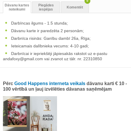
0
Dāvanu kartes
Piegādes
Komentēt
noteikumi
iespējas
Darbīncas ilgums - 1.5 stunda;
Dāvanu karte ir paredzēta 2 personām;
Darbnīca risinās: Ganību dambī 26a, Rīga;
Ieteicamais dalībnieka vecums: 4-10 gadi;
Darbnīcai ir iepriekšēji jāpiesakās rakstot uz e-pastu
andafoxy@gmail.com
vai zvanot uz tālr. nr. 22310850
Pērc
Good Happens interneta veikals
dāvanu karti € 10 -
100 vērtībā un ļauj izvēlēties dāvanas saņēmējam