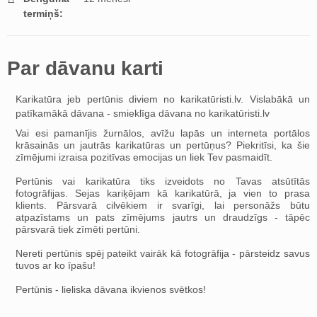
termiņš:
Par dāvanu karti
Karikatūra jeb pertūnis diviem no karikatūristi.lv. Vislabākā un
patīkamākā dāvana - smieklīga dāvana no karikatūristi.lv
Vai esi pamanījis žurnālos, avīžu lapās un interneta portālos
krāsainās un jautrās karikatūras un pertūņus? Piekritīsi, ka šie
zīmējumi izraisa pozitīvas emocijas un liek Tev pasmaidīt.
Pertūnis vai karikatūra tiks izveidots no Tavas atsūtītās
fotogrāfijas. Sejas kariķējam kā karikatūrā, ja vien to prasa
klients. Pārsvarā cilvēkiem ir svarīgi, lai personāžs būtu
atpazīstams un pats zīmējums jautrs un draudzīgs - tāpēc
pārsvarā tiek zīmēti pertūni.
Nereti pertūnis spēj pateikt vairāk kā fotogrāfija - pārsteidz savus
tuvos ar ko īpašu!
Pertūnis - lieliska dāvana ikvienos svētkos!