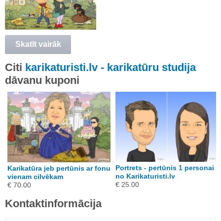
Skatīt vairāk
Citi
karikaturisti.lv - karikatūru studija
dāvanu kuponi
Portrets - pertūnis 1 personai
Karikatūra jeb pertūnis ar fonu
no Karikaturisti.lv
vienam cilvēkam
€ 25.00
€ 70.00
Kontaktinformācija