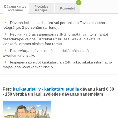
0
Dāvanu kartes
Piegādes
Komentēt
noteikumi
iespējas
Dāvanā ietilpst: karikatūra vai pertūnis no Tavas atsūtītās
fotogrāfijas 2 personām (ar fonu).
Pēc karikatūras saņemšanas JPG formātā, vari to izmantot
dažādākajos veidos: uzdrukāt uz krūzes, krekla, plakāta vai
vienkārši ierāmēt skaistā foto rāmītī.
Rezervācija ir jāveic nedēļu iepriekš mājas lapā
www.karikaturisti.lv;
Iespējams izveidot karikatūru arī 24h laikā, sīkāka informācija
mājas lapā www.karikaturisti.lv.
Pērc
karikaturisti.lv - karikatūru studija
dāvanu karti € 30
- 150 vērtībā un ļauj izvēlēties dāvanas saņēmējam