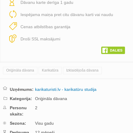
Dāvanu karte derīga 1 gadu
Iespējama maiņa pret citu dāvanu karti vai naudu
Cenas atbilstības garantija
Droši SSL maksājumi
Oriģināla dāvana
Karikatūra
Izklaidējoša dāvana
Uzņēmums:
karikaturisti.lv - karikatūru studija
Kategorija:
Oriģināla dāvana
Personu
2
skaits:
Sezona:
Visu gadu
Derīguma
12 mēneši