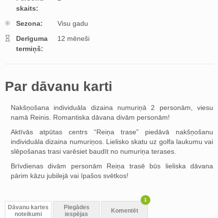
skaits:
Sezona:
Visu gadu
Derīguma
12 mēneši
termiņš:
Par dāvanu karti
Nakšņošana individuāla dizaina numuriņā 2 personām, viesu
namā Reinis. Romantiska dāvana divām personām!
Aktīvās atpūtas centrs “Reiņa trase” piedāvā nakšņošanu
individuāla dizaina numuriņos. Lielisko skatu uz golfa laukumu vai
slēpošanas trasi varēsiet baudīt no numuriņa terases.
Brīvdienas divām personām Reiņa trasē būs lieliska dāvana
pārim kāzu jubilejā vai īpašos svētkos!
1
Dāvanu kartes
Piegādes
Komentēt
noteikumi
iespējas