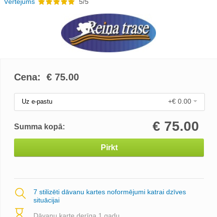
Vērtējums
5/5
Cena: €
75.00
+€ 0.00
Uz e-pastu
€
75.00
Summa kopā:
Pirkt
7 stilizēti dāvanu kartes noformējumi katrai dzīves
situācijai
Dāvanu karte derīga 1 gadu