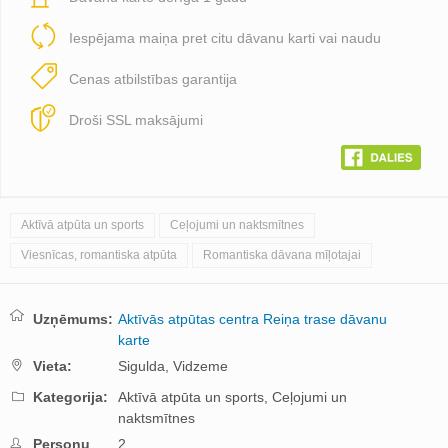
Iespējama maiņa pret citu dāvanu karti vai naudu
Cenas atbilstības garantija
Droši SSL maksājumi
Aktīvā atpūta un sports
Ceļojumi un naktsmītnes
Viesnīcas, romantiska atpūta
Romantiska dāvana mīļotajai
Uzņēmums:
Aktīvās atpūtas centra Reiņa trase dāvanu
karte
Vieta:
Sigulda,
Vidzeme
Kategorija:
Aktīvā atpūta un sports,
Ceļojumi un
naktsmītnes
Personu
2