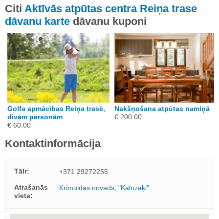
Citi
Aktīvās atpūtas centra Reiņa trase
dāvanu karte
dāvanu kuponi
Golfa apmācības Reiņa trasē,
Nakšņošana atpūtas namiņā
divām personām
€ 200.00
€ 60.00
Kontaktinformācija
Tālr:
+371 29272255
Atrašanās
Krimuldas novads, "Kalnzaķi"
vieta: