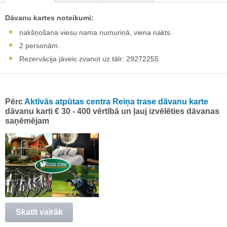
Dāvanu kartes noteikumi:
nakšņošana viesu nama numuriņā, viena nakts.
2 personām.
Rezervācija jāveic zvanot uz tālr: 29272255
Pērc
Aktīvās atpūtas centra Reiņa trase dāvanu karte
dāvanu karti € 30 - 400 vērtībā un ļauj izvēlēties dāvanas
saņēmējam
Skatīt vairāk