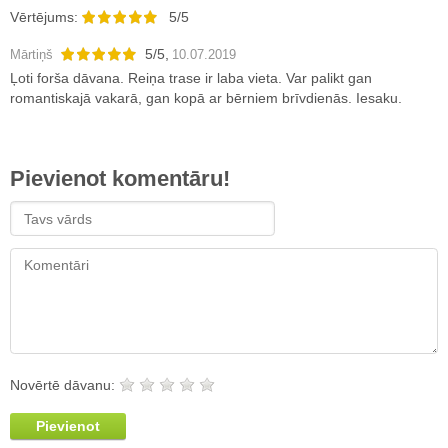
Vērtējums:
5/5
5
/
5
,
Mārtiņš
10.07.2019
Ļoti forša dāvana. Reiņa trase ir laba vieta. Var palikt gan
romantiskajā vakarā, gan kopā ar bērniem brīvdienās. Iesaku.
Pievienot komentāru!
Novērtē dāvanu:
Pievienot