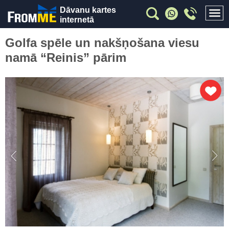
Dāvanu kartes
internetā
Golfa spēle un nakšņošana viesu
namā “Reinis” pārim
Previous
Nex