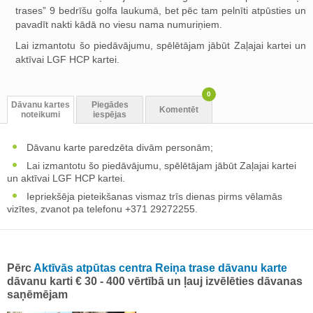
trases” 9 bedrīšu golfa laukumā, bet pēc tam pelnīti atpūsties un
pavadīt nakti kādā no viesu nama numuriņiem.
Lai izmantotu šo piedāvājumu, spēlētājam jābūt Zaļajai kartei un
aktīvai LGF HCP kartei.
0
Dāvanu kartes
Piegādes
Komentēt
noteikumi
iespējas
Dāvanu karte paredzēta divām personām;
Lai izmantotu šo piedāvājumu, spēlētājam jābūt Zaļajai kartei
un aktīvai LGF HCP kartei.
Iepriekšēja pieteikšanas vismaz trīs dienas pirms vēlamās
vizītes, zvanot pa telefonu +371 29272255.
Pērc
Aktīvās atpūtas centra Reiņa trase dāvanu karte
dāvanu karti € 30 - 400 vērtībā un ļauj izvēlēties dāvanas
saņēmējam