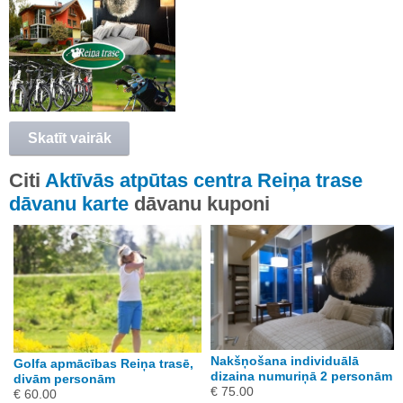
Skatīt vairāk
Citi
Aktīvās atpūtas centra Reiņa trase
dāvanu karte
dāvanu kuponi
Nakšņošana individuālā
Golfa apmācības Reiņa trasē,
dizaina numuriņā 2 personām
divām personām
€ 75.00
€ 60.00