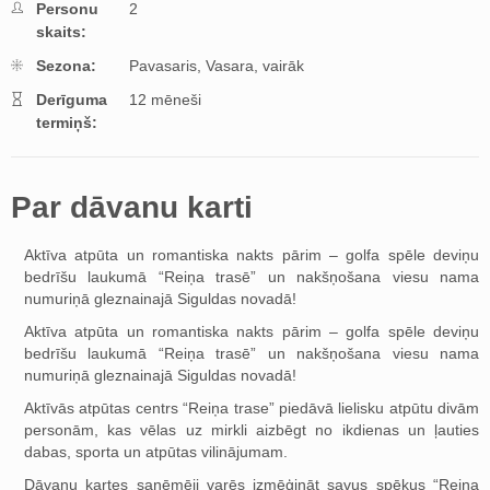
Personu
2
skaits:
Sezona:
Pavasaris,
Vasara,
vairāk
Derīguma
12 mēneši
termiņš:
Par dāvanu karti
Aktīva atpūta un romantiska nakts pārim – golfa spēle deviņu
bedrīšu laukumā “Reiņa trasē” un nakšņošana viesu nama
numuriņā gleznainajā Siguldas novadā!
Aktīva atpūta un romantiska nakts pārim – golfa spēle deviņu
bedrīšu laukumā “Reiņa trasē” un nakšņošana viesu nama
numuriņā gleznainajā Siguldas novadā!
Aktīvās atpūtas centrs “Reiņa trase” piedāvā lielisku atpūtu divām
personām, kas vēlas uz mirkli aizbēgt no ikdienas un ļauties
dabas, sporta un atpūtas vilinājumam.
Dāvanu kartes saņēmēji varēs izmēģināt savus spēkus “Reiņa