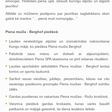
emocijas. Peldoties piena upē, izbaudi burvīgu atpūtu un atgūsti
jaunību!
Atbilde uz mūžseno jautājumu par jaunības saglabāšanu skan
galvā kā mantra: “... pienā muti nomazgāju...”
Piena muiža - Berghof piedāvā:
Ļauties nesteidzīgai atpūtai un izsmalcinātai naksņošanai
Kungu mājā, ko piedāva Piena muiža Berghof.
Palutināt savu miesu un dvēseli ar atjaunojošiem,
dziednieciskiem Piena SPA skaistuma un pirtī iešanas rituāliem.
Ļauties sportiskām aktivitātēm Piena muižas - Berghof tenisa
kortos un sporta laukumā.
Sarīkot savas viesības, jubileju, pieņemšanu, kāzas vai citu
saviesīgu pasākumu greznajās Piena muižas - Berghof svinību
zālēs.
Gardas pusdienas un vakariņas Piena muižas - Rožu krodziņā.
Viesnīca piedāvā gardas brokastis, kuras varēs baudīt
patīkamā un mājīgā gaisotnē, lai diena iesāktos lieliski.