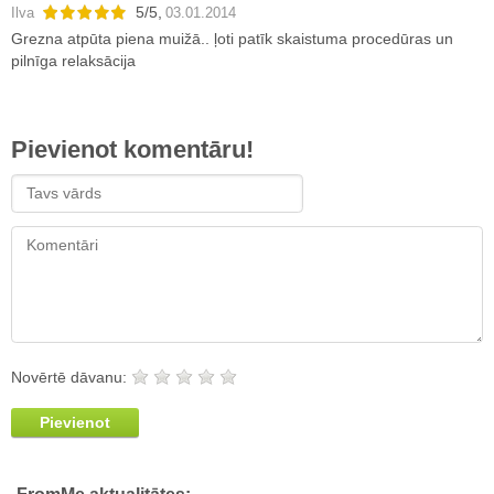
5
/
5
,
Ilva
03.01.2014
Grezna atpūta piena muižā.. ļoti patīk skaistuma procedūras un
pilnīga relaksācija
Pievienot komentāru!
Novērtē dāvanu:
Pievienot