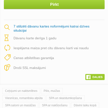
Pirkt
7 stilizēti dāvanu kartes noformējumi katrai dzīves
situācijai
Dāvanu karte derīga 1 gadu
Iespējama maiņa pret citu dāvanu karti vai naudu
Cenas atbilstības garantija
Droši SSL maksājumi
Ceļojumi un naktsmītnes
Pilis, muižas
Viesnīcas, romantiska atpūta
SPA un skaistumkopšana
SPA saloni un masāžas
SPA ar nakšņošanu
Dāvini laiku kopā