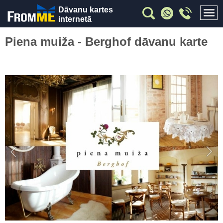
Dāvanu kartes
internetā
Piena muiža - Berghof dāvanu karte
Previous
Nex