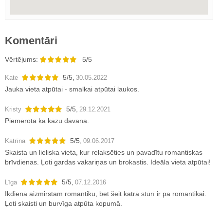
Komentāri
Vērtējums:
5/5
5
/
5
,
Kate
30.05.2022
Jauka vieta atpūtai - smalkai atpūtai laukos.
5
/
5
,
Kristy
29.12.2021
Piemērota kā kāzu dāvana.
5
/
5
,
Katrīna
09.06.2017
Skaista un lieliska vieta, kur relaksēties un pavadītu romantiskas
brīvdienas. Ļoti gardas vakariņas un brokastis. Ideāla vieta atpūtai!
5
/
5
,
Līga
07.12.2016
Ikdienā aizmirstam romantiku, bet šeit katrā stūrī ir pa romantikai.
Ļoti skaisti un burvīga atpūta kopumā.