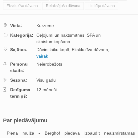
Ekskluzīva dāvana
Relaksējoša dāvana
Lietišķa dāvana
Vieta:
Kurzeme
Kategorija:
Ceļojumi un naktsmītnes,
SPA un
skaistumkopšana
Sajūtas:
Dāvini laiku kopā,
Ekskluzīva dāvana,
vairāk
Personu
Neierobežots
skaits:
Sezona:
Visu gadu
Derīguma
12 mēneši
termiņš:
Par piedāvājumu
Piena muiža - Berghof piedāvā izbaudīt neaizmirstamas