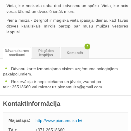
Vieta, kur neskarta daba dod iedvesmu un spēku. Vieta, kur acis
veras tālumā un dveselē ienāk miers.
Piena muiža - Berghof ir maģiska vieta īpašajai dienai, kad Tavas
dzīves karaliskais mirklis pārtop par mūsu muižas vēstures
lappusi.
5
Dāvanu kartes
Piegādes
Komentēt
noteikumi
iespējas
Dāvanu karte izmantojama visiem uzņēmuma sniegtajiem
pakalpojumiem.
Rezervācija ir nepieciešama un jāveic, zvanot pa
tālr.: 26518660 vai rakstot uz
pienamuiza@gmail.com
.
Kontaktinformācija
Mājaslapa:
http://www.pienamuiza.lv/
Tālr:
+371 26518660