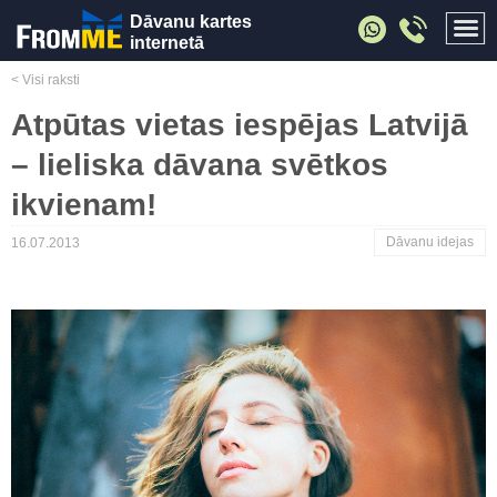
Dāvanu kartes
internetā
< Visi raksti
Atpūtas vietas iespējas Latvijā
– lieliska dāvana svētkos
ikvienam!
Dāvanu idejas
16.07.2013