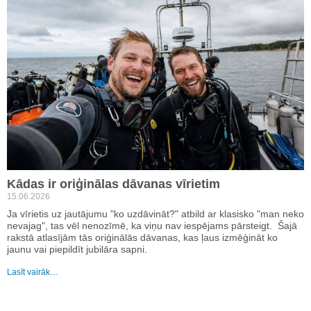
Kādas ir oriģinālas dāvanas vīrietim
15.06.2026
Ja vīrietis uz jautājumu "ko uzdāvināt?" atbild ar klasisko "man neko
nevajag", tas vēl nenozīmē, ka viņu nav iespējams pārsteigt. Šajā
rakstā atlasījām tās oriģinālās dāvanas, kas ļaus izmēģināt ko
jaunu vai piepildīt jubilāra sapni.
Lasīt vairāk…