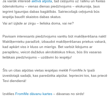
Ja vairāk interesē
aktīvā atpūta
, tad ceļojums uz Tallinu un Keilas
ūdenskritumu – vienas dienas piedzīvojums – ekskursija, ļaus
iegrimt Igaunijas dabas bagātībās. Satriecošajā ceļojumā būs
iespēja baudīt skaistos dabas skatus.
Vai arī izjāde ar zirgu – lieliska doma, vai ne?
Pavisam interesants piedzīvojums varētu būt makšķerēšana naktī
Makšķernieku paradīzē, izbaudot makšķerēšanas priekus vakarā,
kad apkārt viss ir kluss un mierīgs. Bet varbūt lidojums ar
paraplānu, veicot dažādus akrobātiskus trikus, būs šīs vasaras
lielākais piedzīvojums – uzdāvini šo iespēju!
Šīs un citas atpūtas vietas iespējas meklē FromMe.lv īpaši
izveidotajā sadaļā, kas paredzēta atpūtai. Iepriecini tos, kas priecē
Tevi diendienā!
Izvēlies
FromMe dāvanu kartes
– dāvanas no sirds!