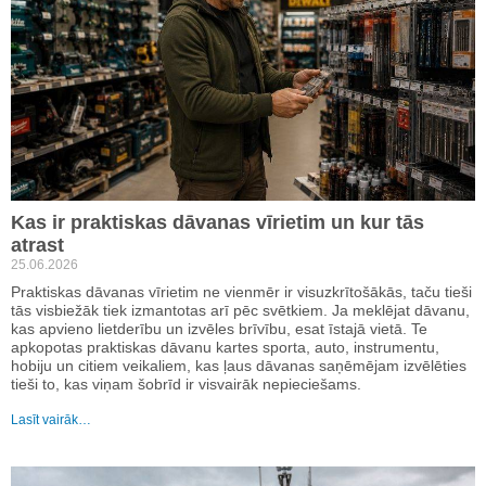
Kas ir praktiskas dāvanas vīrietim un kur tās
atrast
25.06.2026
Praktiskas dāvanas vīrietim ne vienmēr ir visuzkrītošākās, taču tieši
tās visbiežāk tiek izmantotas arī pēc svētkiem. Ja meklējat dāvanu,
kas apvieno lietderību un izvēles brīvību, esat īstajā vietā. Te
apkopotas praktiskas dāvanu kartes sporta, auto, instrumentu,
hobiju un citiem veikaliem, kas ļaus dāvanas saņēmējam izvēlēties
tieši to, kas viņam šobrīd ir visvairāk nepieciešams.
Lasīt vairāk…