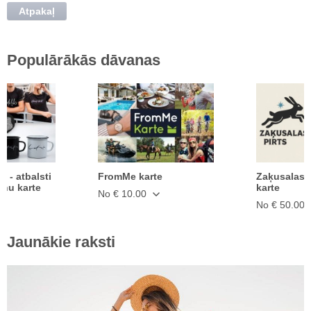
Atpakaļ
Populārākās dāvanas
ā - atbalsti
FromMe karte
Zaķusalas 
anu karte
karte
No € 10.00
No € 50.00
Jaunākie raksti