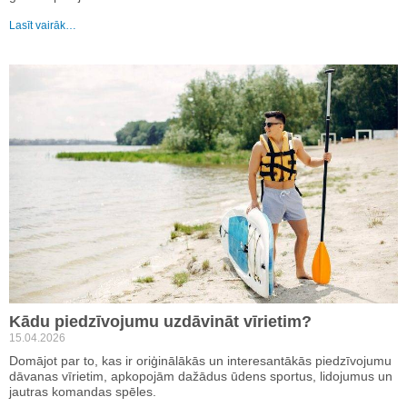
Lasīt vairāk…
Kādu piedzīvojumu uzdāvināt vīrietim?
15.04.2026
Domājot par to, kas ir oriģinālākās un interesantākās piedzīvojumu
dāvanas vīrietim, apkopojām dažādus ūdens sportus, lidojumus un
jautras komandas spēles.