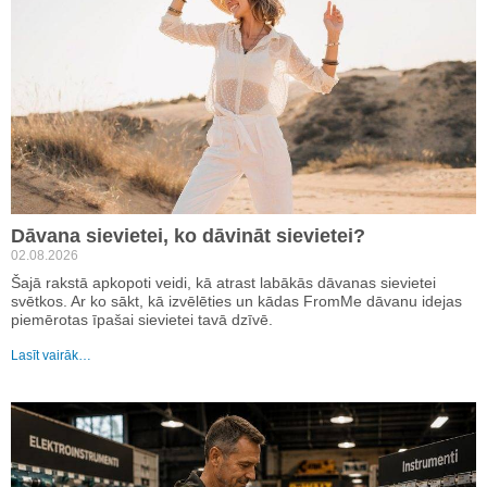
Dāvana sievietei, ko dāvināt sievietei?
02.08.2026
Šajā rakstā apkopoti veidi, kā atrast labākās dāvanas sievietei
svētkos. Ar ko sākt, kā izvēlēties un kādas FromMe dāvanu idejas
piemērotas īpašai sievietei tavā dzīvē.
Lasīt vairāk…