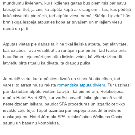
mundrumu ikvienam, kurš ikdienas gaitās būs piemirsis par savu
labsajūtu. Bet, ja zini, ka atpūta kopā ar draugiem ir tas, kas pēdējā
laikā visvairāk pietrūcis, tad atpūta viesu namā "Stārķu Ligzda" būs
brīnišķīga iespēja atpūsties kopā ar tuvajiem un mīļajiem viesu
namā un pirtī.
Atpūtas vietas pie dabas tā ir ne tikai lieliska atpūta, bet aktivitāte,
kas uzlabos Tavu veselību! Ja runājam par pirtīm, tad tvaika pirts
baudīšana Lejasmārtiņos būtu lielisks veids, kā vēlreiz izbaudīt
latviešu pirts rituālu kā divatā, tā draugu pulkā.
Ja meklē vietu, kur atpūsties divatā un stiprināt attiecības, tad
varēsi to atrast mūsu rakstā
romantiska atpūta diviem
. Tur uzzināsi
par dažādām atpūtu vietām Latvijā - kā piemēram, Relaksējoša
atpūta Hotel Ezeri SPA, kur varēsi pavadīt laiku gleznainā vietā
nesteidzīgam laikam, baudot SPA procedūras un izgaršojot tikko
ievāktu zāļu tēju. Tāpat uzzināsi par iespēju izbaudīt brīvdienu
noskaņojumu Hotel Jūrmala SPA, relaksējoties Wellness Oasis
saunu un baseinu kompleksā.