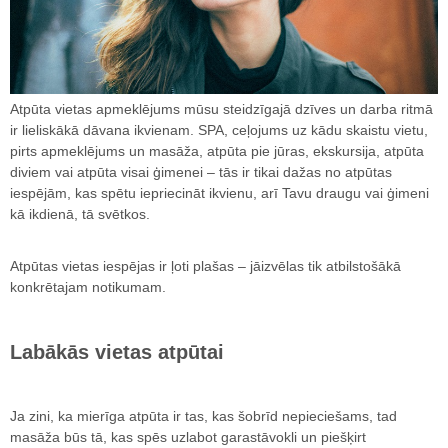
Atpūta vietas apmeklējums mūsu steidzīgajā dzīves un darba ritmā
ir lieliskākā dāvana ikvienam. SPA, ceļojums uz kādu skaistu vietu,
pirts apmeklējums un masāža, atpūta pie jūras, ekskursija, atpūta
diviem vai atpūta visai ģimenei – tās ir tikai dažas no atpūtas
iespējām, kas spētu iepriecināt ikvienu, arī Tavu draugu vai ģimeni
kā ikdienā, tā svētkos.
Atpūtas vietas iespējas ir ļoti plašas – jāizvēlas tik atbilstošākā
konkrētajam notikumam.
Labākās vietas atpūtai
Ja zini, ka mierīga atpūta ir tas, kas šobrīd nepieciešams, tad
masāža būs tā, kas spēs uzlabot garastāvokli un piešķirt