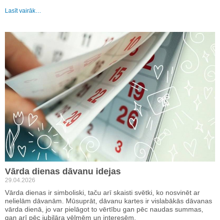
Lasīt vairāk…
Vārda dienas dāvanu idejas
29.04.2026
Vārda dienas ir simboliski, taču arī skaisti svētki, ko nosvinēt ar
nelielām dāvanām. Mūsuprāt, dāvanu kartes ir vislabākās dāvanas
vārda dienā, jo var pielāgot to vērtību gan pēc naudas summas,
gan arī pēc jubilāra vēlmēm un interesēm.