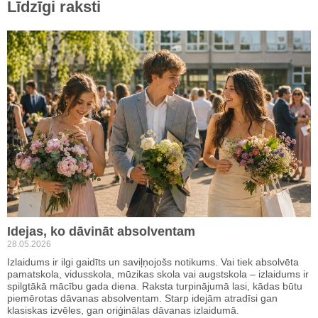
Līdzīgi raksti
Idejas, ko dāvināt absolventam
28.05.2026
Izlaidums ir ilgi gaidīts un saviļņojošs notikums. Vai tiek absolvēta
pamatskola, vidusskola, mūzikas skola vai augstskola – izlaidums ir
spilgtākā mācību gada diena. Raksta turpinājumā lasi, kādas būtu
piemērotas dāvanas absolventam. Starp idejām atradīsi gan
klasiskas izvēles, gan oriģinālas dāvanas izlaidumā.