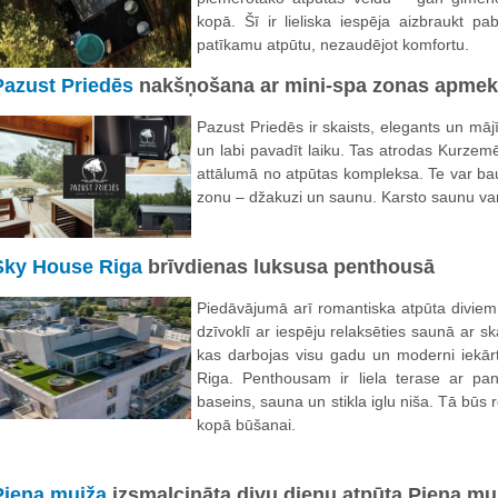
kopā. Šī ir lieliska iespēja aizbraukt p
patīkamu atpūtu, nezaudējot komfortu.
Pazust Priedēs
nakšņošana ar mini-spa zonas apme
Pazust Priedēs ir skaists, elegants un māj
un labi pavadīt laiku. Tas atrodas Kurzem
attālumā no atpūtas kompleksa. Te var bau
zonu – džakuzi un saunu. Karsto saunu var 
Sky House Riga
brīvdienas luksusa penthousā
Piedāvājumā arī romantiska atpūta diviem
dzīvoklī ar iespēju relaksēties saunā ar sk
kas darbojas visu gadu un moderni iekārt
Riga. Penthousam ir liela terase ar p
baseins, sauna un stikla iglu niša. Tā būs 
kopā būšanai.
Piena muiža
izsmalcināta divu dienu atpūta Piena mu