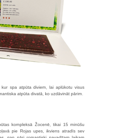
, kur spa atpūta diviem, lai aplūkotu visus
antiska atpūta divatā, ko uzdāvināt pārim.
pūtas kompleksā Žocenē, tikai 15 minūšu
pļavā pie Rojas upes, ikviens atradīs sev
s, gan pāri romantiski pavadītam laikam