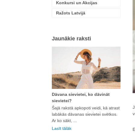
Konkursi un Akcijas
Ražots Latvijā
Jaunākie raksti
Dāvana sievietei, ko dāvināt
sievietei?
J
Šajā rakstā apkopoti veidi, kā atrast
v
labākās dāvanas sievietei svētkos.
Ar ko sākt, ...
Lasīt tālāk
E