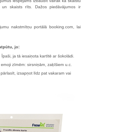
ājumus iespējams izbaudīt vairāk kā skaistu
s un skaists rīts. Dažos piedāvājumos ir
jumu nakstmītņu portālā booking.com, lai
tpūtu, jo:
Īpaši, ja tā iesaiņota
kartītē ar šokolādi
.
 emoji zīmēm: sirsniņām, zaķīšiem u.c.
ārlasīt, izsapņot līdz pat vakaram vai