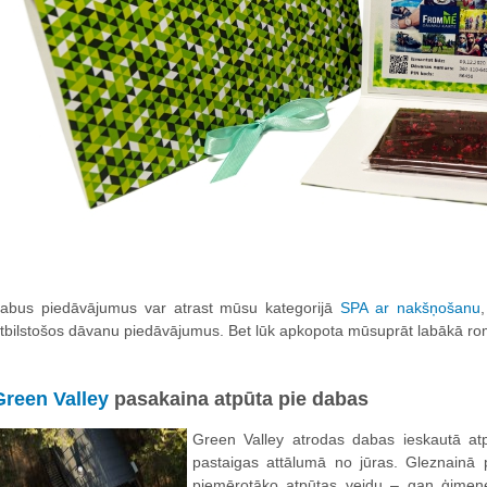
abus piedāvājumus var atrast mūsu kategorijā
SPA ar nakšņošanu
tbilstošos dāvanu piedāvājumus. Bet lūk apkopota mūsuprāt labākā rom
Green Valle
y
pasakaina atpūta pie dabas
Green Valley atrodas dabas ieskautā at
pastaigas attālumā no jūras. Gleznainā 
piemērotāko atpūtas veidu – gan ģimene