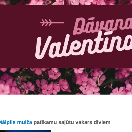
Mālpils muiža
patīkamu sajūtu vakars diviem