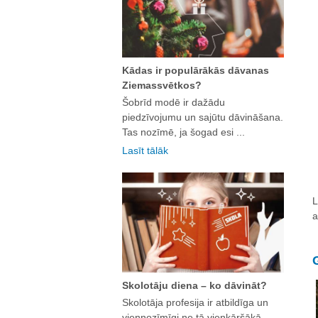
Kādas ir populārākās dāvanas
Ziemassvētkos?
Šobrīd modē ir dažādu
piedzīvojumu un sajūtu dāvināšana.
Tas nozīmē, ja šogad esi ...
Lasīt tālāk
L
a
Skolotāju diena – ko dāvināt?
Skolotāja profesija ir atbildīga un
viennozīmīgi ne tā vienkāršākā. ...