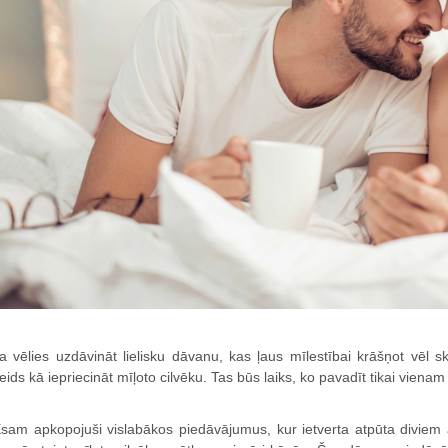
a vēlies uzdāvināt lielisku dāvanu, kas ļaus mīlestībai krāšņot vēl sk
eids kā iepriecināt mīļoto cilvēku. Tas būs laiks, ko pavadīt tikai vienam 
sam apkopojuši vislabākos piedāvājumus, kur ietverta atpūta divie