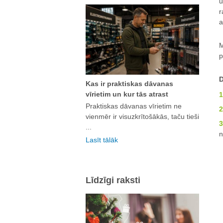
u
r
a
M
p
D
Kas ir praktiskas dāvanas
vīrietim un kur tās atrast
Praktiskas dāvanas vīrietim ne
vienmēr ir visuzkrītošākās, taču tieši
...
n
Lasīt tālāk
Līdzīgi raksti