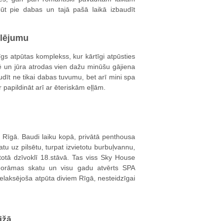
abūt pie dabas un tajā pašā laikā izbaudīt
klējumu
īgs atpūtas komplekss, kur kārtīgi atpūsties
ē un jūra atrodas vien dažu minūšu gājiena
dīt ne tikai dabas tuvumu, bet arī mini spa
papildināt arī ar ēteriskām eļļām.
 Rīgā. Baudi laiku kopā, privātā penthousa
atu uz pilsētu, turpat izvietotu burbuļvannu,
otā dzīvoklī 18.stāvā. Tas viss Sky House
anorāmas skatu un visu gadu atvērts SPA
relaksējoša atpūta diviem Rīgā, nesteidzīgai
ižā