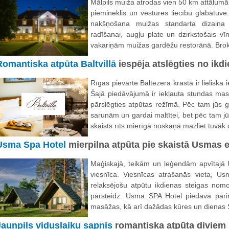
Mālpils muiža atrodas vien 50 km attālumā n
piemineklis un vēstures liecību glabātuve
nakšņošana muižas standarta dizaina
radīšanai, augļu plate un dzirkstošais v
vakariņām muižas gardēžu restorānā. Broka
Romantiska atpūta Baltvillā
iespēja atslēgties no ikd
Rīgas pievārtē Baltezera krastā ir lieliska 
Šajā piedāvājumā ir iekļauta stundas mas
pārslēgties atpūtas režīmā. Pēc tam jūs g
sarunām un gardai maltītei, bet pēc tam jūs
skaists rīts mierīgā noskaņā mazliet tuvāk
Usma Spa Hotel
mierpilna atpūta pie skaistā Usmas 
Maģiskajā, teikām un leģendām apvītaj
viesnīca. Viesnīcas atrašanās vieta, Us
relaksējošu atpūtu ikdienas steigas nom
pārsteidz. Usma SPA Hotel piedāvā pārim
masāžas, kā arī dažādas kūres un dienas
Jaunpils viduslaiku sapnis
romantiska atpūta diviem