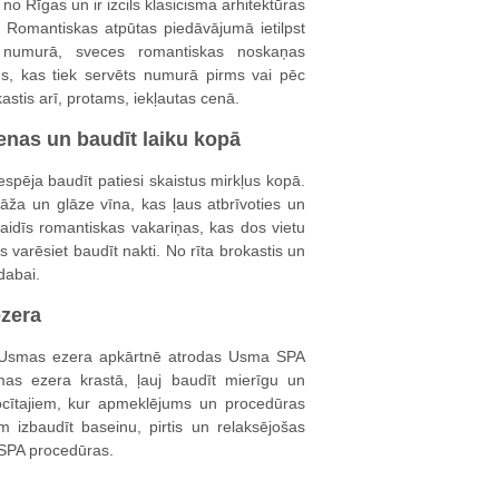
o Rīgas un ir izcils klasicisma arhitektūras
. Romantiskas atpūtas piedāvājumā ietilpst
 numurā, sveces romantiskas noskaņas
īns, kas tiek servēts numurā pirms vai pēc
stis arī, protams, iekļautas cenā.
ienas un baudīt laiku kopā
iespēja baudīt patiesi skaistus mirkļus kopā.
āža un glāze vīna, kas ļaus atbrīvoties un
aidīs romantiskas vakariņas, kas dos vietu
 varēsiet baudīt nakti. No rīta brokastis un
 dabai.
ezera
ā Usmas ezera apkārtnē atrodas Usma SPA
mas ezera krastā, ļauj baudīt mierīgu un
ocītajiem, kur apmeklējums un procedūras
 izbaudīt baseinu, pirtis un relaksējošas
 SPA procedūras.