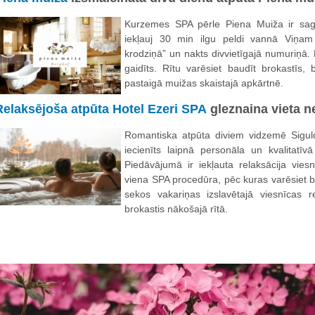
Kurzemes SPA pērle Piena Muiža ir sag
iekļauj 30 min ilgu peldi vannā Viņam
krodziņā” un nakts divvietīgajā numuriņā
gaidīts. Rītu varēsiet baudīt brokastīs
pastaigā muižas skaistajā apkārtnē.
Relaksējoša atpūta Hotel Ezeri SPA
gleznaina vieta n
Romantiska atpūta diviem vidzemē Sigul
iecienīts laipnā personāla un kvalitatī
Piedāvājumā ir iekļauta relaksācija vie
viena SPA procedūra, pēc kuras varēsiet ba
sekos vakariņas izslavētajā viesnīcas 
brokastis nākošajā rītā.