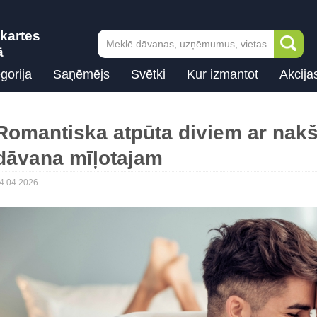
kartes
ā
gorija
Saņēmējs
Svētki
Kur izmantot
Akcija
Romantiska atpūta diviem ar nak
dāvana mīļotajam
4.04.2026