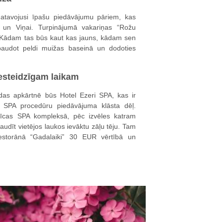
atavojusi īpašu piedāvājumu pāriem, kas
 un Viņai. Turpinājumā vakariņas “Rožu
. Kādam tas būs kaut kas jauns, kādam sen
, baudot peldi muižas baseinā un dodoties
esteidzīgam laikam
das apkārtnē būs Hotel Ezeri SPA, kas ir
vā SPA procedūru piedāvājuma klāsta dēļ.
snīcas SPA kompleksā, pēc izvēles katram
udīt vietējos laukos ievāktu zāļu tēju. Tam
restorānā “Gadalaiki” 30 EUR vērtībā un