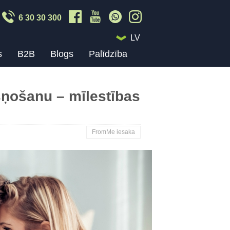
6 30 30 300
LV
s
B2B
Blogs
Palīdzība
šņošanu – mīlestības
FromMe iesaka