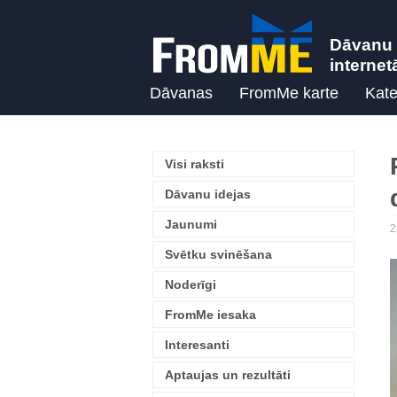
Dāvanu 
internet
Dāvanas
FromMe karte
Kate
Visi raksti
Dāvanu idejas
Jaunumi
2
Svētku svinēšana
Noderīgi
FromMe iesaka
Interesanti
Aptaujas un rezultāti