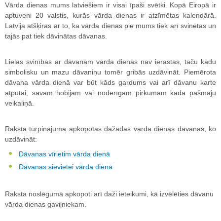
Vārda dienas mums latviešiem ir visai īpaši svētki. Kopā Eiropā ir
aptuveni 20 valstis, kurās vārda dienas ir atzīmētas kalendārā.
Latvija atšķiras ar to, ka vārda dienas pie mums tiek arī svinētas un
tajās pat tiek dāvinātas dāvanas.
Lielas svinības ar dāvanām vārda dienās nav ierastas, taču kādu
simbolisku un mazu dāvaniņu tomēr gribās uzdāvināt. Piemērota
dāvana vārda dienā var būt kāds gardums vai arī dāvanu karte
atpūtai, savam hobijam vai noderīgam pirkumam kādā pašmāju
veikaliņā.
Raksta turpinājumā apkopotas dažādas vārda dienas dāvanas, ko
uzdāvināt:
Dāvanas vīrietim vārda dienā
Dāvanas sievietei vārda dienā
Raksta noslēgumā apkopoti arī daži ieteikumi, kā izvēlēties dāvanu
vārda dienas gaviļniekam.