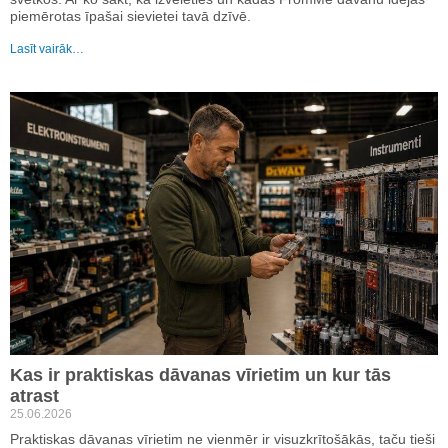
piemērotas īpašai sievietei tavā dzīvē.
Lasīt vairāk…
Kas ir praktiskas dāvanas vīrietim un kur tās
atrast
25.06.2026
Praktiskas dāvanas vīrietim ne vienmēr ir visuzkrītošākās, taču tieši