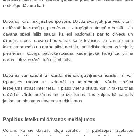
noderīgu dāvanu karti.
Dāvana, kas liek justies īpašam.
Daudz svarīgāk par visu citu ir
uzdāvināt ko sirsnīgu, piemēram, uz kopīgām atmiņām balstītu. Ja
dāvanā spēsi ielikt sajūtu, ka esi padomājis par to cilvēku un
izrādījis rūpes, dāvana būs vairāk kā izdevusies. Ja vārda diena
iekrīt satraucošā un darba pilnā nedēļā, tad lieliska dāvanas ideja ir,
piemēram, kopīga pabrokastošana kādā jaukā kafejnīcā pirms
darba. Tik vienkārši, taču tik efektīvi.
Dāvanu var saistīt ar vārda dienas gaviļnieka vārdu.
Te var
izpausties radoši un izdomāt ko interesantu. Vārda nozīmi
iespējams atrast internetā. Ir plašs vietņu skaits, kur ir raksturotas
dažādas vārdu nozīmes un to izcelsmes. Tas kalpos kā pamats
jaukas un sirsnīgas dāvanas meklējumos.
Papildus ieteikumi dāvanas meklējumos
Ceram, ka šie dāvanu ideju saraksti ir palīdzējuši izvēlēties