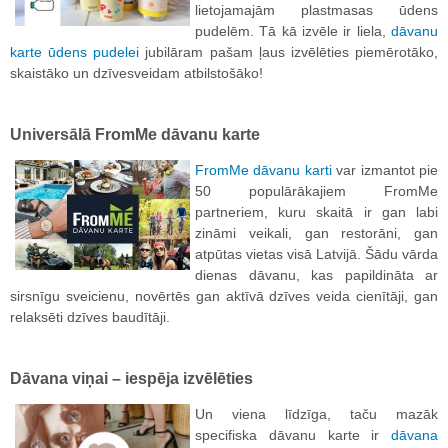
lietojamajām plastmasas ūdens
pudelēm. Tā kā izvēle ir liela,
dāvanu
karte ūdens pudelei
jubilāram pašam ļaus izvēlēties piemērotāko,
skaistāko un dzīvesveidam atbilstošāko!
Universālā FromMe dāvanu karte
FromMe dāvanu karti
var izmantot pie
50 populārākajiem FromMe
partneriem, kuru skaitā ir gan labi
zināmi veikali, gan restorāni, gan
atpūtas vietas visā Latvijā. Šādu vārda
dienas dāvanu, kas papildināta ar
sirsnīgu sveicienu, novērtēs gan aktīvā dzīves veida cienītāji, gan
relaksēti dzīves baudītāji.
Dāvana viņai – iespēja izvēlēties
Un viena līdzīga, taču mazāk
specifiska dāvanu karte ir
dāvana