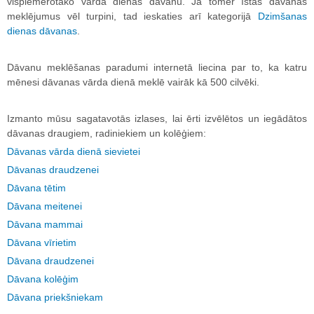
vispiemērotāko vārda dienas dāvanu. Ja tomēr īstas dāvanas
meklējumus vēl turpini, tad ieskaties arī kategorijā
Dzimšanas
dienas dāvanas
.
Dāvanu meklēšanas paradumi internetā liecina par to, ka katru
mēnesi dāvanas vārda dienā meklē vairāk kā 500 cilvēki.
Izmanto mūsu sagatavotās izlases, lai ērti izvēlētos un iegādātos
dāvanas draugiem, radiniekiem un kolēģiem:
Dāvanas vārda dienā sievietei
Dāvanas draudzenei
Dāvana tētim
Dāvana meitenei
Dāvana mammai
Dāvana vīrietim
Dāvana draudzenei
Dāvana kolēģim
Dāvana priekšniekam