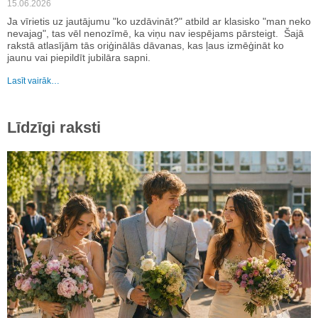
15.06.2026
Ja vīrietis uz jautājumu "ko uzdāvināt?" atbild ar klasisko "man neko
nevajag", tas vēl nenozīmē, ka viņu nav iespējams pārsteigt. Šajā
rakstā atlasījām tās oriģinālās dāvanas, kas ļaus izmēģināt ko
jaunu vai piepildīt jubilāra sapni.
Lasīt vairāk…
Līdzīgi raksti