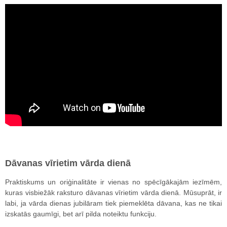
Dāvanas vīrietim vārda dienā
Praktiskums un oriģinalitāte ir vienas no spēcīgākajām iezīmēm,
kuras visbiežāk raksturo dāvanas vīrietim vārda dienā. Mūsuprāt, ir
labi, ja vārda dienas jubilāram tiek piemeklēta dāvana, kas ne tikai
izskatās gaumīgi, bet arī pilda noteiktu funkciju.