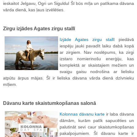
ieskaitot Jelgavu, Ogri un Siguldul Šī būs mīļa un patīkama dāvana
vārda dienā, kas ļaus izvēlēties.
Zirgu izjādes Agates zirgu stallī
Izjāde Agates zirgu stallī
piedāvā
iespēju jauki pavadīt laiku dabā kopā
ar zirgiem. Nav noslēpums, ka zirgi
izstaro nomierinošu enerģiju, kas
komplektā ar skaistajiem mežiem un
svaigu gaisu nodrošina ar lielisku
atpūtu ārpus mājas. Šī ir lieliska dāvana vārda dienā dzīvnieku
mīļiem.
Dāvanu karte skaistumkopšanas salonā
Kolonnas dāvanu karte
ir laba dāvana
dāmām, kurām patīk sapucēties un
palutināt sevi caur skaistumkopšanas
pakalpojumiem. Šī dāvanu karte ir