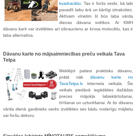
kvadraciklu
. Tas ir foršs veids, kā labi
pavadīt laiku ārā un kārtīgi iztrakoties.
Aktīvam vīrietim šī būs laba vārda
dienas dāvana svētkos. Ar KMH
dāvanu karti var izvēlēties arī izbraucienu ar krosa motociklu, kas ir
laba alternatīva.
Dāvanu karte no mājsaimniecības preču veikala Tava
Telpa
Meklējot patiesi praktisku dāvanu,
prātā nāk
dāvanu karte no
TavaTelpa.lv
interneta veikala. Šis
veikals piedāvā iegādāties dažādas
preces mājokļa labiekārtošanai,
tīrīšanai un uzturēšanai. Ar šo dāvanu
vārda dienā gaviļnieks varēs izvēlēties sev kādu noderīgu mājlietu
vai foršu dekoru.