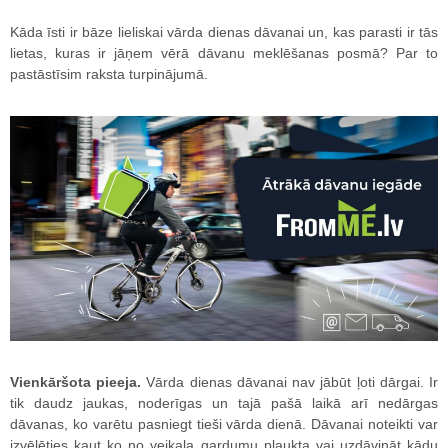
Kāda īsti ir bāze lieliskai vārda dienas dāvanai un, kas parasti ir tās
lietas, kuras ir jāņem vērā dāvanu meklēšanas posmā? Par to
pastāstīsim raksta turpinājumā.
Vienkāršota pieeja.
Vārda dienas dāvanai nav jābūt ļoti dārgai. Ir
tik daudz jaukas, noderīgas un tajā pašā laikā arī nedārgas
dāvanas, ko varētu pasniegt tieši vārda dienā. Dāvanai noteikti var
izvēlēties kaut ko no veikala gardumu plaukta vai uzdāvināt kādu