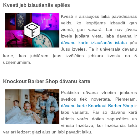
Kvesti jeb izlaušanās spēles
Kvesti ir aizraujošs laika pavadīšanas
veids, ko iespējams izbaudīt gan
ziemā, gan vasarā. Lai nav jāveic
izvēle jubilāra vietā, laba dāvana ir
dāvanu karte izlaušanās istaba
pēc
Jūsu izvēles. Tā ir universālā dāvanu
karte, kas jubilāram ļaus izvēlēties jebkuru kvestu no 5
uzņēmumiem.
Knockout Barber Shop dāvanu karte
Praktiska dāvana vīrietim jebkuros
svētkos tiek novērtēta. Piemēram,
dāvanu karte Knockout Barber Shop
ir
labs variants. Par šo dāvanu karti
vīrietis varēs doties sapucēties un
vīriešu frizētavu, kur frizēšanās laikā
var arī iedzert glāzi alus un labi pavadīt laiku.