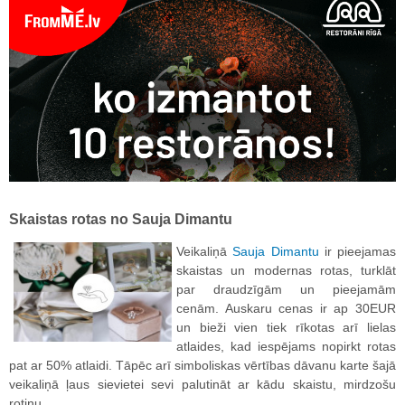
Skaistas rotas no Sauja Dimantu
Veikaliņā
Sauja Dimantu
ir pieejamas
skaistas un modernas rotas, turklāt
par draudzīgām un pieejamām
cenām. Auskaru cenas ir ap 30EUR
un bieži vien tiek rīkotas arī lielas
atlaides, kad iespējams nopirkt rotas
pat ar 50% atlaidi. Tāpēc arī simboliskas vērtības dāvanu karte šajā
veikaliņā ļaus sievietei sevi palutināt ar kādu skaistu, mirdzošu
rotiņu.