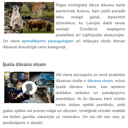
Rīgas zooloģiskā dārza dāvanu karte
iepriecinās ikvienu, kam patīk pavadīt
laiku svaigā gaisā, iepazīstot
dzīvniekus, ko Latvijas dabā nevar
sastapt. Zoodārzā iespējams
piedalīties arī izglītojošās ekskursijās.
Un viens
apmeklējums pieaugušajam
arī iekļaujas vārda dienas
dāvanai draudzīgā cenu kategorijā.
Īpaša dāvana viņam
Vēl viena aizraujoša un reizē praktiska
dāvanas izvēle ir
dāvana viņam
, mūsu
īpašā dāvanu karte, kas apvieno
dažādus veikalus un pakalpojumu
sniedzējus. Ar šo dāvanu karti vīrietis
varēs doties spēlēt peintbolu, pirkt
galda spēles vai preces mājai un dārzam, izmēģināt virtuālo realitāti
vai doties gardās vakariņās uz restorānu. Un tas vēl nav viss, jo
piedāvājumu ir daudz!