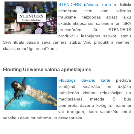
STENDERS dāvanu karte
ir lieliski
piemērota tiem, kam ikdienas
trauksmē neizdodas atrast laiku
skaistumkopšanas saloniem un SPA
procedūrām. Ar STENDERS
produkciju iespējams sarīkot īstenu
SPA rituālu pašam savā vannas istabā. Viņu produkti ir vienmēr
skaisti, smaržīgi un patīkami.
Flouting Universe salona apmeklējums
Floutings dāvanu karte
piedāvā
izmēģināt visātrāko un dziļāko
mūsdienās zināmo relaksācijas un
meditēšanas metode. Šī būs
piemērota dāvana kolēģim, mammai
vai draugam, kam vajadzētu iedot
veselīgu devu mundruma un dzīvesprieka.