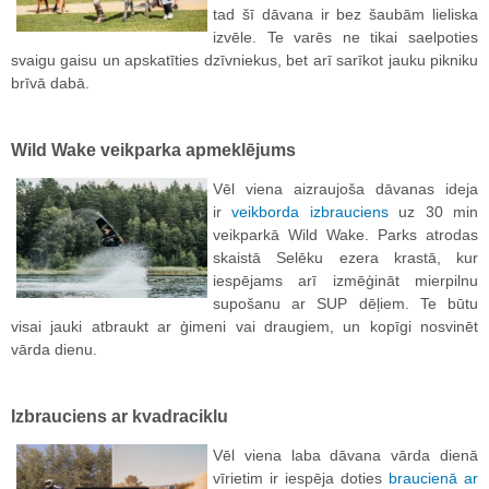
tad šī dāvana ir bez šaubām lieliska
izvēle. Te varēs ne tikai saelpoties
svaigu gaisu un apskatīties dzīvniekus, bet arī sarīkot jauku pikniku
brīvā dabā.
Wild Wake veikparka apmeklējums
Vēl viena aizraujoša dāvanas ideja
ir
veikborda izbrauciens
uz 30 min
veikparkā Wild Wake. Parks atrodas
skaistā Selēku ezera krastā, kur
iespējams arī izmēģināt mierpilnu
supošanu ar SUP dēļiem. Te būtu
visai jauki atbraukt ar ģimeni vai draugiem, un kopīgi nosvinēt
vārda dienu.
Izbrauciens ar kvadraciklu
Vēl viena laba dāvana vārda dienā
vīrietim ir iespēja doties
braucienā ar