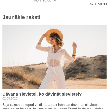
No € 10.00
No € 50.00
Jaunākie raksti
Dāvana sievietei, ko dāvināt sievietei?
02.08.2026
Šajā rakstā apkopoti veidi, kā atrast labākās dāvanas sievietei
svētkos. Ar ko sākt, kā izvēlēties un kādas FromMe dāvanu idejas