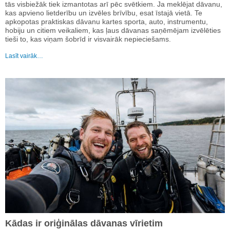
tās visbiežāk tiek izmantotas arī pēc svētkiem. Ja meklējat dāvanu,
kas apvieno lietderību un izvēles brīvību, esat īstajā vietā. Te
apkopotas praktiskas dāvanu kartes sporta, auto, instrumentu,
hobiju un citiem veikaliem, kas ļaus dāvanas saņēmējam izvēlēties
tieši to, kas viņam šobrīd ir visvairāk nepieciešams.
Lasīt vairāk…
Kādas ir oriģinālas dāvanas vīrietim