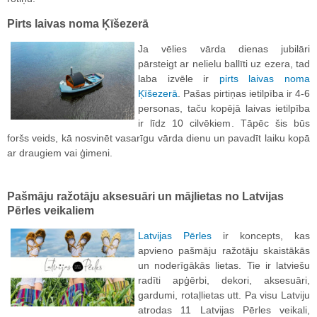
Pirts laivas noma Ķīšezerā
Ja vēlies vārda dienas jubilāri
pārsteigt ar nelielu ballīti uz ezera, tad
laba izvēle ir
pirts laivas noma
Ķīšezerā
. Pašas pirtiņas ietilpība ir 4-6
personas, taču kopējā laivas ietilpība
ir līdz 10 cilvēkiem. Tāpēc šis būs
foršs veids, kā nosvinēt vasarīgu vārda dienu un pavadīt laiku kopā
ar draugiem vai ģimeni.
Pašmāju ražotāju aksesuāri un mājlietas no Latvijas
Pērles veikaliem
Latvijas Pērles
ir koncepts, kas
apvieno pašmāju ražotāju skaistākās
un noderīgākās lietas. Tie ir latviešu
radīti apģērbi, dekori, aksesuāri,
gardumi, rotaļlietas utt. Pa visu Latviju
atrodas 11 Latvijas Pērles veikali,