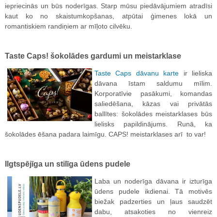
iepriecinās un būs noderīgas. Starp mūsu piedāvājumiem atradīsi
kaut ko no skaistumkopšanas, atpūtai ģimenes lokā un
romantiskiem randiņiem ar mīļoto cilvēku.
Taste Caps! šokolādes gardumi un meistarklase
Taste Caps dāvanu karte
ir lieliska
dāvana īstam saldumu mīlim.
Korporatīvie pasākumi, komandas
saliedēšana, kāzas vai privātās
ballītes: šokolādes meistarklases būs
lielisks papildinājums. Runā, ka
šokolādes ēšana padara laimīgu. CAPS! meistarklases arī to var!
Ilgtspējīga un stilīga ūdens pudele
Laba un noderīga dāvana ir izturīga
ūdens pudele ikdienai. Tā motivēs
biežak padzerties un ļaus saudzēt
dabu, atsakoties no vienreiz