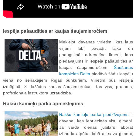
Iespēja pašaudīties ar kaujas šaujamieročiem
Meklējot dāvanas vīrietim, kas ļaus
viņam labi pavadīt laiku un
paaugstināt adrenalīna līmeni, labs
piedāvājums ir iespēja pašaudīties ar
kaujas šaujamieročiem.
Šaušanas
komplekts Delta
piedāvā šādu iespēju
vienā no senākajiem Rīgas bunkuriem. Vīrietim būs iespēja
izmēģināt 3 dažādus kaujas šaujamieročus. Tas viss, protams,
profesionāla instruktora uzraudzībā.
Rakšu kamieļu parka apmeklējums
Rakšu kamieļu parka piedzīvojums
ir
dāvana, kas iepriecinās visu ģimeni.
Ja vārda dienas jubilārs labprāt
izbauda atpūtu dabā ar savu ģimeni,