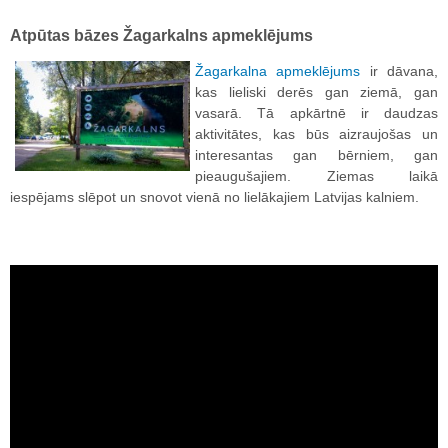
Atpūtas bāzes Žagarkalns apmeklējums
Žagarkalna apmeklējums
ir dāvana,
kas lieliski derēs gan ziemā, gan
vasarā. Tā apkārtnē ir daudzas
aktivitātes, kas būs aizraujošas un
interesantas gan bērniem, gan
pieaugušajiem. Ziemas laikā
iespējams slēpot un snovot vienā no lielākajiem Latvijas kalniem.