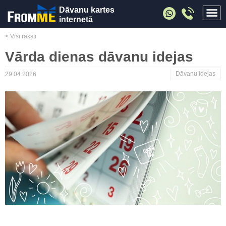
Dāvanu kartes
internetā
< Visi raksti
Vārda dienas dāvanu idejas
Dāvanu idejas
29.04.2026