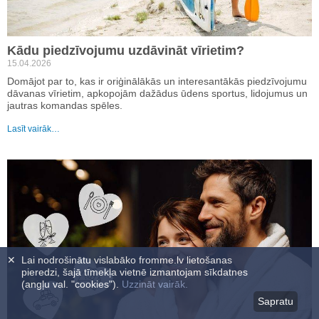
Kādu piedzīvojumu uzdāvināt vīrietim?
15.04.2026
Domājot par to, kas ir oriģinālākās un interesantākās piedzīvojumu
dāvanas vīrietim, apkopojām dažādus ūdens sportus, lidojumus un
jautras komandas spēles.
Lasīt vairāk…
✕
Lai nodrošinātu vislabāko fromme.lv lietošanas
pieredzi, šajā tīmekļa vietnē izmantojam sīkdatnes
(angļu val. "cookies").
Uzzināt vairāk.
Sapratu