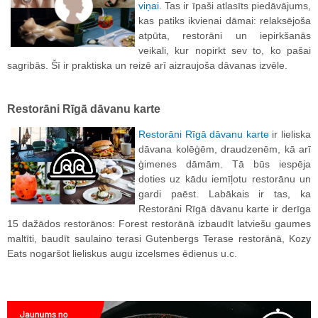
viņai
. Tas ir īpaši atlasīts piedāvājums,
kas patiks ikvienai dāmai: relaksējoša
atpūta, restorāni un iepirkšanās
veikali, kur nopirkt sev to, ko pašai
sagribās. Šī ir praktiska un reizē arī aizraujoša dāvanas izvēle.
Restorāni Rīgā dāvanu karte
Restorāni Rīgā dāvanu karte
ir lieliska
dāvana kolēģēm, draudzenēm, kā arī
ģimenes dāmām. Tā būs iespēja
doties uz kādu iemīļotu restorānu un
gardi paēst. Labākais ir tas, ka
Restorāni Rīgā dāvanu karte ir derīga
15 dažādos restorānos: Forest restorānā izbaudīt latviešu gaumes
maltīti, baudīt saulaino terasi Gutenbergs Terase restorānā, Kozy
Eats nogaršot lieliskus augu izcelsmes ēdienus u.c.