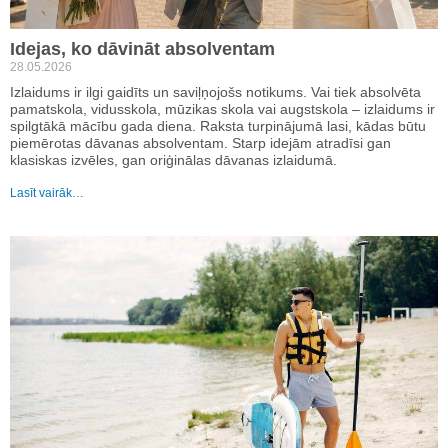
Idejas, ko dāvināt absolventam
28.05.2026
Izlaidums ir ilgi gaidīts un saviļņojošs notikums. Vai tiek absolvēta
pamatskola, vidusskola, mūzikas skola vai augstskola – izlaidums ir
spilgtākā mācību gada diena. Raksta turpinājumā lasi, kādas būtu
piemērotas dāvanas absolventam. Starp idejām atradīsi gan
klasiskas izvēles, gan oriģinālas dāvanas izlaidumā.
Lasīt vairāk…