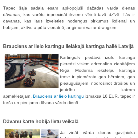
Tāpēc šajā sadaļā esam apkopojuši dažādas vārda dienas
dāvanas, kas varētu iepriecināt ikvienu vīrieti tavā dzīvē. Tās ir
dāvanas, kas ļaus izvēlēties noderīgus pirkumus ikdienai un
hobijam, aktīvu atpūtu vienatnē, ar ģimeni vai ar draugiem.
Brauciens ar lielo kartingu lielākajā kartinga hallē Latvijā
Kartings.lv piedāvā izcilu kartinga
pieredzi visiem adrenalīna cienītājiem
Rīgā. Modernā iekštelpu kartinga
trase ir piemērota gan bērniem, gan
pieaugušajiem, nodrošinot drošību un
jautrību katram
apmeklētājam.
Brauciens ar lielo kartingu
izmaksā 18 EUR, tāpēc ir
forša un pieejama dāvana vārda dienā.
Dāvanu karte hobija lie
tu veikalā
Ja zināt vārda dienas gaviļnieka