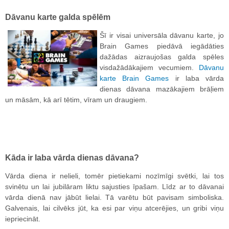
Dāvanu karte galda spēlēm
Šī ir visai universāla dāvanu karte, jo
Brain Games piedāvā iegādāties
dažādas aizraujošas galda spēles
visdažādākajiem vecumiem.
Dāvanu
karte Brain Games
ir laba vārda
dienas dāvana mazākajiem brāļiem
un māsām, kā arī tētim, vīram un draugiem.
Kāda ir laba vārda dienas dāvana?
Vārda diena ir nelieli, tomēr pietiekami nozīmīgi svētki, lai tos
svinētu un lai jubilāram liktu sajusties īpašam. Līdz ar to dāvanai
vārda dienā nav jābūt lielai. Tā varētu būt pavisam simboliska.
Galvenais, lai cilvēks jūt, ka esi par viņu atcerējies, un gribi viņu
iepriecināt.