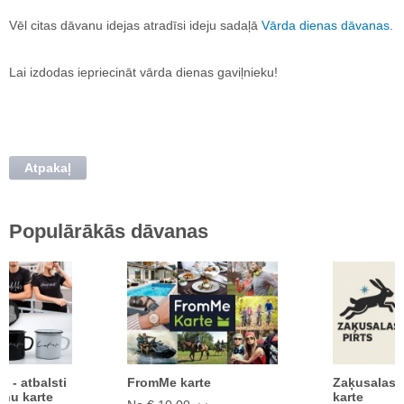
Vēl citas dāvanu idejas atradīsi ideju sadaļā
Vārda dienas dāvanas
.
Lai izdodas iepriecināt vārda dienas gaviļnieku!
Atpakaļ
Populārākās dāvanas
ā - atbalsti
FromMe karte
Zaķusalas 
anu karte
karte