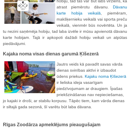
hobiju, tad tas var būt labs virziens, kā
atrast piemērotu dāvanu.
Dāvanu
karte hobija veikalā
, piemēram,
makšķernieku veikalā vai sporta preču
veikalā, vienmēr būs novērtēta. Un ja
tu nezini saņēmēja hobiju, tad laba izvēle ir mūsu apvienotā dāvanu
karte hobijam. Tajā ir apkopoti dažādi hobiju veikali un atpūtas
piedāvājumi.
Kajaka noma visas dienas garumā Ķīšezerā
Jautrs veids kā pavadīt savas vārda
dienas svinības aktīvi ir izbaudot
ūdens priekus.
Kajaku noma Ķīšezerā
ir lieliska ideja vasarīgam
piedzīvojumam ar draugiem. Īpašas
priekšzināšanas nav nepieciešamas,
jo kajaki ir droši, ar stabilu korpusu. Tāpēc tiem, kam vārda dienas
ir siltajā gada sezonā, šī varētu būt laba dāvana.
Rīgas Zoodārza apmeklējums pieaugušajam