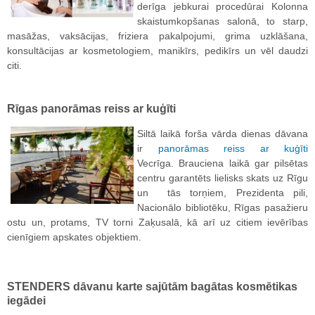
derīga jebkurai procedūrai Kolonna
skaistumkopšanas salonā, to starp,
masāžas, vaksācijas, friziera pakalpojumi, grima uzklāšana,
konsultācijas ar kosmetologiem, manikīrs, pedikīrs un vēl daudzi
citi.
Rīgas panorāmas reiss ar kuģīti
Siltā laikā forša vārda dienas dāvana
ir
panorāmas reiss ar kuģīti
Vecrīga. Brauciena laikā gar pilsētas
centru garantēts lielisks skats uz Rīgu
un tās torņiem, Prezidenta pili,
Nacionālo bibliotēku, Rīgas pasažieru
ostu un, protams, TV torni Zaķusalā, kā arī uz citiem ievērības
cienīgiem apskates objektiem.
STENDERS dāvanu karte sajūtām bagātas kosmētikas
iegādei