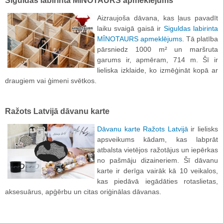
Siguldas labirinta MĪNOTAURS apmeklējums
Aizraujoša dāvana, kas ļaus pavadīt
laiku svaigā gaisā ir
Siguldas labirinta
MĪNOTAURS apmeklējums
. Tā platība
pārsniedz 1000 m² un maršruta
garums ir, apmēram, 714 m. Šī ir
lieliska izklaide, ko izmēģināt kopā ar
draugiem vai ģimeni svētkos.
Ražots Latvijā dāvanu karte
Dāvanu karte Ražots Latvijā
ir lielisks
apsveikums kādam, kas labprāt
atbalsta vietējos ražotājus un iepērkas
no pašmāju dizaineriem. Šī dāvanu
karte ir derīga vairāk kā 10 veikalos,
kas piedāvā iegādāties rotaslietas,
aksesuārus, apģērbu un citas oriģinālas dāvanas.