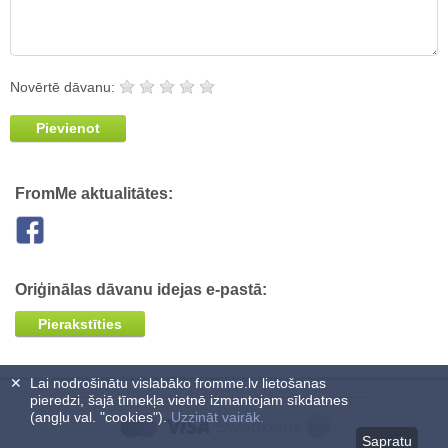
Novērtē dāvanu:
Pievienot
FromMe aktualitātes:
Oriģinālas dāvanu idejas e-pastā:
Pierakstīties
✕
Lai nodrošinātu vislabāko fromme.lv lietošanas
pieredzi, šajā tīmekļa vietnē izmantojam sīkdatnes
(angļu val. "cookies").
Uzzināt vairāk.
Sapratu