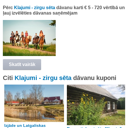
Pērc
Klajumi - zirgu sēta
dāvanu karti € 5 - 720 vērtībā un
ļauj izvēlēties dāvanas saņēmējam
Skatīt vairāk
Citi
Klajumi - zirgu sēta
dāvanu kuponi
Izjāde un Latgaliskas