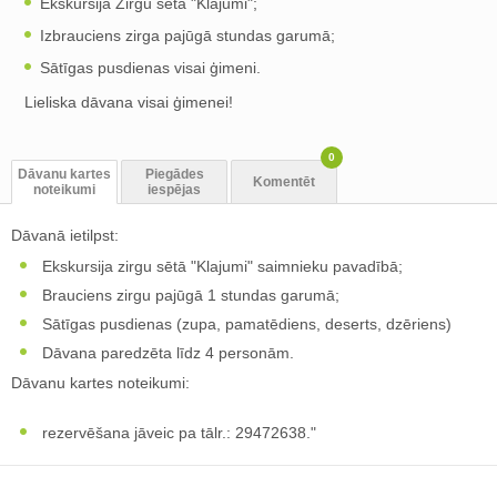
Ekskursija Zirgu sētā "Klajumi";
Izbrauciens zirga pajūgā stundas garumā;
Sātīgas pusdienas visai ģimeni.
Lieliska dāvana visai ģimenei!
0
Dāvanu kartes
Piegādes
Komentēt
noteikumi
iespējas
Dāvanā ietilpst:
Ekskursija zirgu sētā "Klajumi" saimnieku pavadībā;
Brauciens zirgu pajūgā 1 stundas garumā;
Sātīgas pusdienas (zupa, pamatēdiens, deserts, dzēriens)
Dāvana paredzēta līdz 4 personām.
Dāvanu kartes noteikumi:
rezervēšana jāveic pa tālr.: 29472638."