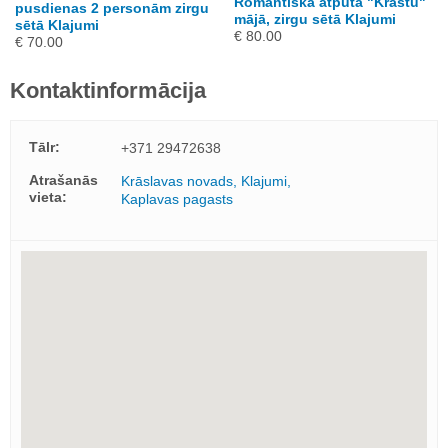
Romantiska atpūta "Krastu"
pusdienas 2 personām zirgu
mājā, zirgu sētā Klajumi
sētā Klajumi
€ 80.00
€ 70.00
Kontaktinformācija
Tālr:
+371 29472638
Atrašanās
Krāslavas novads, Klajumi,
vieta:
Kaplavas pagasts