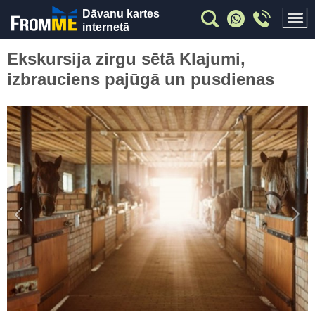
Dāvanu kartes
internetā
Ekskursija zirgu sētā Klajumi,
izbrauciens pajūgā un pusdienas
Previous
Nex