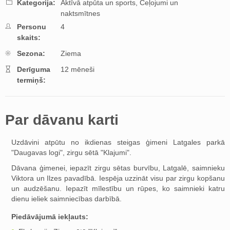
Kategorija:
Aktīvā atpūta un sports,
Ceļojumi un
naktsmītnes
Personu
4
skaits:
Sezona:
Ziema
Derīguma
12 mēneši
termiņš:
Par dāvanu karti
Uzdāvini atpūtu no ikdienas steigas ģimeni Latgales parkā
"Daugavas logi", zirgu sētā "Klajumi".
Dāvana ģimenei, iepazīt zirgu sētas burvību, Latgalē, saimnieku
Viktora un Ilzes pavadībā. Iespēja uzzināt visu par zirgu kopšanu
un audzēšanu. Iepazīt mīlestību un rūpes, ko saimnieki katru
dienu ieliek saimniecības darbībā.
Piedāvājumā iekļauts: