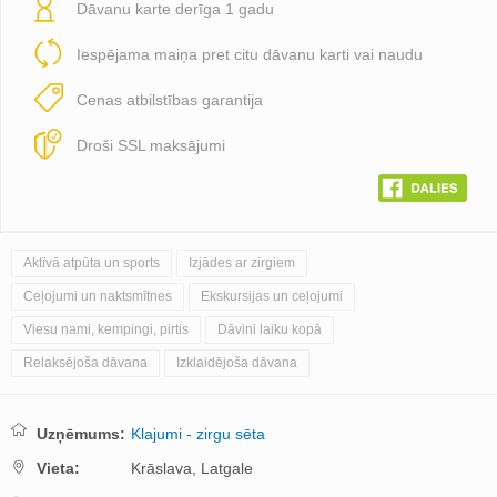
Dāvanu karte derīga 1 gadu
Iespējama maiņa pret citu dāvanu karti vai naudu
Cenas atbilstības garantija
Droši SSL maksājumi
Aktīvā atpūta un sports
Izjādes ar zirgiem
Ceļojumi un naktsmītnes
Ekskursijas un ceļojumi
Viesu nami, kempingi, pirtis
Dāvini laiku kopā
Relaksējoša dāvana
Izklaidējoša dāvana
Uzņēmums:
Klajumi - zirgu sēta
Vieta:
Krāslava,
Latgale