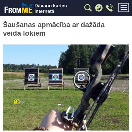
Dāvanu kartes
internetā
Šaušanas apmācība ar dažāda
veida lokiem
Previous
Nex