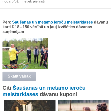
nodarbībām netiek pielaisti.
Pērc
Šaušanas un metamo ieroču meistarklases
dāvanu
karti € 18 - 150 vērtībā un ļauj izvēlēties dāvanas
saņēmējam
Skatīt vairāk
Citi
Šaušanas un metamo ieroču
meistarklases
dāvanu kuponi