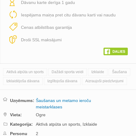
Dāvanu karte derīga 1 gadu
Iespējama maiņa pret citu dāvanu karti vai naudu
Cenas atbilstības garantija
Droši SSL maksājumi
Aktīvā atpūta un sports
Dažādi sporta veidi
Izklaide
Šaušana
Izklaidējoša dāvana
Izglītojoša dāvana
Aizraujoši piedzīvojumi
Uzņēmums:
Šaušanas un metamo ieroču
meistarklases
Vieta:
Ogre
Kategorija:
Aktīvā atpūta un sports,
Izklaide
Personu
2