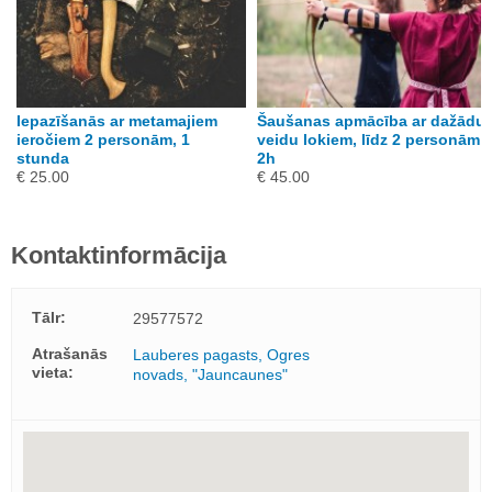
Iepazīšanās ar metamajiem
Šaušanas apmācība ar dažādu
ieročiem 2 personām, 1
veidu lokiem, līdz 2 personām,
stunda
2h
€ 25.00
€ 45.00
Kontaktinformācija
Tālr:
29577572
Atrašanās
Lauberes pagasts, Ogres
vieta:
novads, "Jauncaunes"