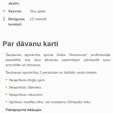
skaits:
Sezona:
Visu gadu
Derīguma
12 mēneši
termiņš:
Par dāvanu karti
Šaušanas apmācība sporta kluba "Amazones" profesionāļa
pavadībā, kas ļaus dāvanas saņēmējam pārbaudīt savu
precizitāti un iemaņas.
Šaušanas apmācība 2 personām ar dažādu veidu lokiem:
Neaprīkotu Angļu garo
Neaprīkotu Jātnieku
Neaprīkotu rekursīvo
Aprīkotu medību loku, vai mūsdienu Olimpisko loku.
Pakalpojumā iekļaujas: