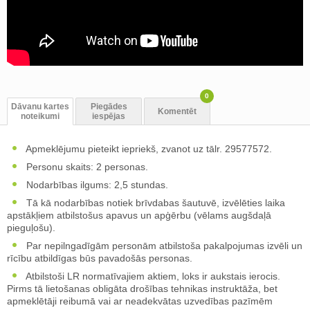
0
Dāvanu kartes
Piegādes
Komentēt
noteikumi
iespējas
Apmeklējumu pieteikt iepriekš, zvanot uz tālr. 29577572.
Personu skaits: 2 personas.
Nodarbības ilgums: 2,5 stundas.
Tā kā nodarbības notiek brīvdabas šautuvē, izvēlēties laika
apstākļiem atbilstošus apavus un apģērbu (vēlams augšdaļā
pieguļošu).
Par nepilngadīgām personām atbilstoša pakalpojumas izvēli un
rīcību atbildīgas būs pavadošās personas.
Atbilstoši LR normatīvajiem aktiem, loks ir aukstais ierocis.
Pirms tā lietošanas obligāta drošības tehnikas instruktāža, bet
apmeklētāji reibumā vai ar neadekvātas uzvedības pazīmēm