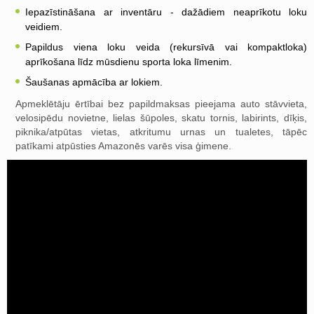
Iepazīstināšana ar inventāru - dažādiem neaprīkotu loku
veidiem.
Papildus viena loku veida (rekursīvā vai kompaktloka)
aprīkošana līdz mūsdienu sporta loka līmenim.
Šaušanas apmācība ar lokiem.
Apmeklētāju ērtībai bez papildmaksas pieejama auto stāvvieta,
velosipēdu novietne, lielas šūpoles, skatu tornis, labirints, dīķis,
piknika/atpūtas vietas, atkritumu urnas un tualetes, tāpēc
patīkami atpūsties Amazonēs varēs visa ģimene.