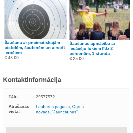
Šaušana ar pneimatiskajām
Šaušanas apmācība ar
pistolēm, šautenēm un airsoft
iesācēju lokiem līdz 2
ieročiem
personām, 1 stunda
€ 45.00
€ 25.00
Kontaktinformācija
Tālr:
29577572
Atrašanās
Lauberes pagasts, Ogres
vieta:
novads, "Jauncaunes"