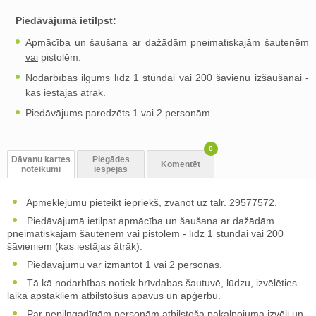
Piedāvājumā ietilpst:
Apmācība un šaušana ar dažādām pneimatiskajām šautenēm
vai
pistolēm.
Nodarbības ilgums līdz 1 stundai vai 200 šāvienu izšaušanai -
kas iestājas ātrāk.
Piedāvājums paredzēts 1 vai 2 personām.
0
Dāvanu kartes
Piegādes
Komentēt
noteikumi
iespējas
Apmeklējumu pieteikt iepriekš, zvanot uz tālr. 29577572.
Piedāvājumā ietilpst apmācība un šaušana ar dažādām
pneimatiskajām šautenēm vai pistolēm - līdz 1 stundai vai 200
šāvieniem (kas iestājas ātrāk).
Piedāvājumu var izmantot 1 vai 2 personas.
Tā kā nodarbības notiek brīvdabas šautuvē, lūdzu, izvēlēties
laika apstākļiem atbilstošus apavus un apģērbu.
Par nepilngadīgām personām atbilstoša pakalpojuma izvēli un