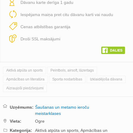
Dāvanu karte derīga 1 gadu
Iespējama maiņa pret citu dāvanu karti vai naudu
Cenas atbilstības garantija
Droši SSL maksājumi
Aktīvā atpūta un sports
Peintbols, airsoft, lāzertags
Apmācības un literatūra
Sporta nodarbības
Izklaidējoša dāvana
Aizraujoši piedzīvojumi
Uzņēmums:
Šaušanas un metamo ieroču
meistarklases
Vieta:
Ogre
Kategorija:
Aktīvā atpūta un sports,
Apmācības un