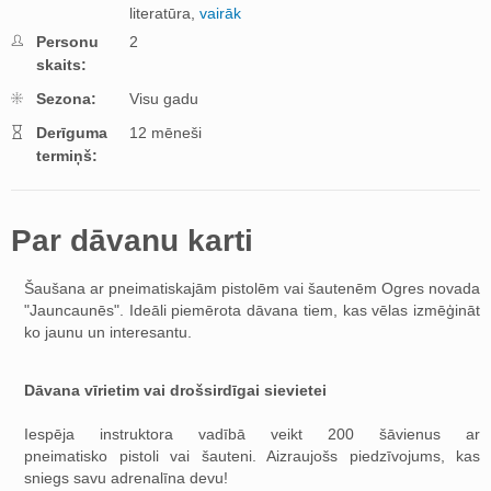
literatūra,
vairāk
Personu
2
skaits:
Sezona:
Visu gadu
Derīguma
12 mēneši
termiņš:
Par dāvanu karti
Šaušana ar pneimatiskajām pistolēm vai šautenēm Ogres novada
"Jauncaunēs". Ideāli piemērota dāvana tiem, kas vēlas izmēģināt
ko jaunu un interesantu.
Dāvana vīrietim vai drošsirdīgai sievietei
Iespēja instruktora vadībā veikt 200 šāvienus ar
pneimatisko pistoli vai šauteni. Aizraujošs piedzīvojums, kas
sniegs savu adrenalīna devu!