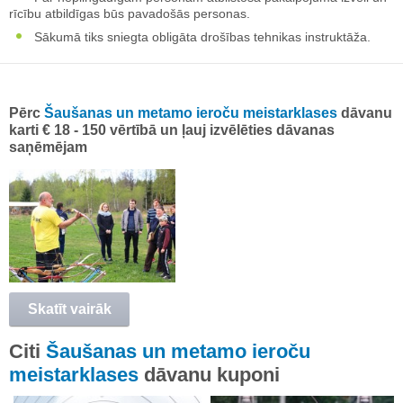
rīcību atbildīgas būs pavadošās personas.
Sākumā tiks sniegta obligāta drošības tehnikas instruktāža.
Pērc
Šaušanas un metamo ieroču meistarklases
dāvanu
karti € 18 - 150 vērtībā un ļauj izvēlēties dāvanas
saņēmējam
Skatīt vairāk
Citi
Šaušanas un metamo ieroču
meistarklases
dāvanu kuponi