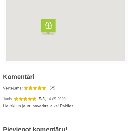
Komentāri
Vērtējums:
5/5
5
/
5
,
Jānis
14.05.2020
Lieliski un jautri pavadīts laiks! Paldies!
Pievienot komentāru!