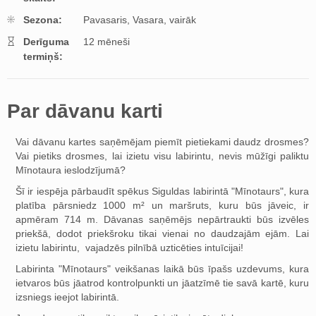
Sezona:
Pavasaris,
Vasara,
vairāk
Derīguma
12 mēneši
termiņš:
Par dāvanu karti
Vai dāvanu kartes saņēmējam piemīt pietiekami daudz drosmes?
Vai pietiks drosmes, lai izietu visu labirintu, nevis mūžīgi paliktu
Mīnotaura ieslodzījumā?
Šī ir iespēja pārbaudīt spēkus Siguldas labirintā "Mīnotaurs", kura
platība pārsniedz 1000 m² un maršruts, kuru būs jāveic, ir
apmēram 714 m. Dāvanas saņēmējs nepārtraukti būs izvēles
priekšā, dodot priekšroku tikai vienai no daudzajām ejām. Lai
izietu labirintu, vajadzēs pilnībā uzticēties intuīcijai!
Labirinta "Mīnotaurs" veikšanas laikā būs īpašs uzdevums, kura
ietvaros būs jāatrod kontrolpunkti un jāatzīmē tie savā kartē, kuru
izsniegs ieejot labirintā.