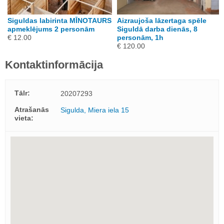
Siguldas labirinta MĪNOTAURS
Aizraujoša lāzertaga spēle
apmeklējums 2 personām
Siguldā darba dienās, 8
€ 12.00
personām, 1h
€ 120.00
Kontaktinformācija
Tālr:
20207293
Atrašanās
Sigulda, Miera iela 15
vieta: