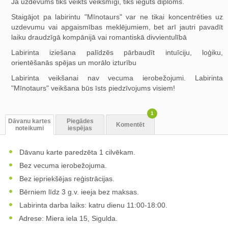
Ja uzdevums tiks veikts veiksmīgi, tiks iegūts diploms.
Staigājot pa labirintu "Mīnotaurs" var ne tikai koncentrēties uz
uzdevumu vai apgaismības meklējumiem, bet arī jautri pavadīt
laiku draudzīgā kompānijā vai romantiskā divvientulībā
Labirinta iziešana palīdzēs pārbaudīt intuīciju, loģiku,
orientēšanās spējas un morālo izturību
Labirinta veikšanai nav vecuma ierobežojumi. Labirinta
"Mīnotaurs" veikšana būs īsts piedzīvojums visiem!
1
Dāvanu kartes
Piegādes
Komentēt
noteikumi
iespējas
Dāvanu karte paredzēta 1 cilvēkam.
Bez vecuma ierobežojuma.
Bez iepriekšējas reģistrācijas.
Bērniem līdz 3 g.v. ieeja bez maksas.
Labirinta darba laiks: katru dienu 11:00-18:00.
Adrese: Miera iela 15, Sigulda.