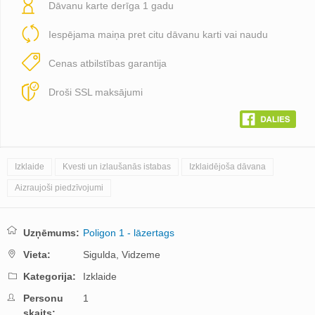
Dāvanu karte derīga 1 gadu
Iespējama maiņa pret citu dāvanu karti vai naudu
Cenas atbilstības garantija
Droši SSL maksājumi
Izklaide
Kvesti un izlaušanās istabas
Izklaidējoša dāvana
Aizraujoši piedzīvojumi
Uzņēmums:
Poligon 1 - lāzertags
Vieta:
Sigulda,
Vidzeme
Kategorija:
Izklaide
Personu
1
skaits: