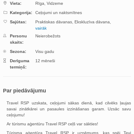
Vieta:
Rīga,
Vidzeme
Kategorija:
Ceļojumi un naktsmītnes
Sajūtas:
Praktiskas dāvanas,
Ekskluzīva dāvana,
vairāk
Personu
Neierobežots
skaits:
Sezona:
Visu gadu
Derīguma
12 mēneši
termiņš:
Par piedāvājumu
Travel RSP uzskata, ceļojumi sākas dienā, kad cilvēks ļaujas
savai zinātkārei un pasaules izzināšanas garam. Uzsāc savu
ceļojumu!
Ar tūrismu aģentūru Travel RSP ceļš var sākties!
Tūrisma aģentūra Travel RSP ir uzņēmums, kas spēj Tevi