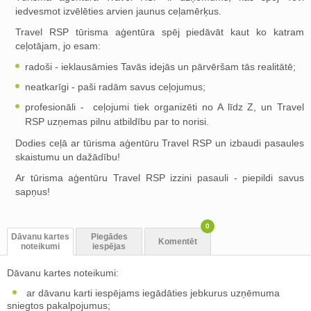
iedvesmot izvēlēties arvien jaunus ceļamērķus.
Travel RSP tūrisma aģentūra spēj piedāvāt kaut ko katram
ceļotājam, jo esam:
radoši - ieklausāmies Tavās idejās un pārvēršam tās realitātē;
neatkarīgi - paši radām savus ceļojumus;
profesionāli - ceļojumi tiek organizēti no A līdz Z, un Travel
RSP uzņemas pilnu atbildību par to norisi.
Dodies ceļā ar tūrisma aģentūru Travel RSP un izbaudi pasaules
skaistumu un dažādību!
Ar tūrisma aģentūru Travel RSP izzini pasauli - piepildi savus
sapņus!
0
Dāvanu kartes
Piegādes
Komentēt
noteikumi
iespējas
Dāvanu kartes noteikumi:
ar dāvanu karti iespējams iegādāties jebkurus uzņēmuma
sniegtos pakalpojumus;