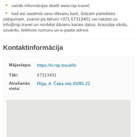
vairāk informācijas skatīt www.rsp.travel;
kad esi saņēmis savu dāvanu karti, lūdzam pieteikties
ceļojumam, zvanot pa tālruni +371 67313401 vai rakstot uz
info@rsp.travel
un norādot dāvanu kartes datus, braucēja vārdu,
uzvārdu, telefona numuru un e-pasta adresi.
Kontaktinformācija
Mājaslapa:
https://lv.rsp.travel/lv
Tālr:
67313401
Atrašanās
Rīga, A. Čaka iela 83/85-22
vieta: