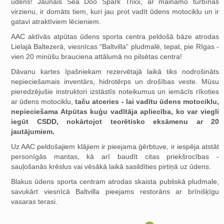
ūdens! Jaunais Sea Doo Spark Trixx, ar maināmo turbīnas
virzienu, ir domāts tiem, kuri jau prot vadīt ūdens motociklu un ir
gatavi atraktīviem lēcieniem.
AAC aktīvās atpūtas ūdens sporta centra peldošā bāze atrodas
Lielajā Baltezerā, viesnīcas “Baltvilla” pludmalē, tepat, pie Rīgas -
vien 20 minūšu brauciena attālumā no pilsētas centra!
Dāvanu kartes īpašniekam rezervētajā laikā tiks nodrošināts
nepieciešamais inventārs, hidrotērps un drošības veste. Mūsu
pieredzējušie instruktori izstāstīs noteikumus un iemācīs rīkoties
ar ūdens motociklu,
taču atceries - lai vadītu ūdens motociklu,
nepieciešama Atpūtas kuģu vadītāja apliecība, ko var viegli
iegūt CSDD, nokārtojot teorētisko eksāmenu ar 20
jautājumiem.
Uz AAC peldošajiem klājiem ir pieejama ģērbtuve, ir iespēja atstāt
personīgās mantas, kā arī baudīt citas priekšrocības -
sauļošanās krēslus vai vēsākā laikā sasildīties pirtiņā uz ūdens.
Blakus ūdens sporta centram atrodas skaista publiskā pludmale,
savukārt viesnīcā Baltvilla pieejams restorāns ar brīnišķīgu
vasaras terasi.