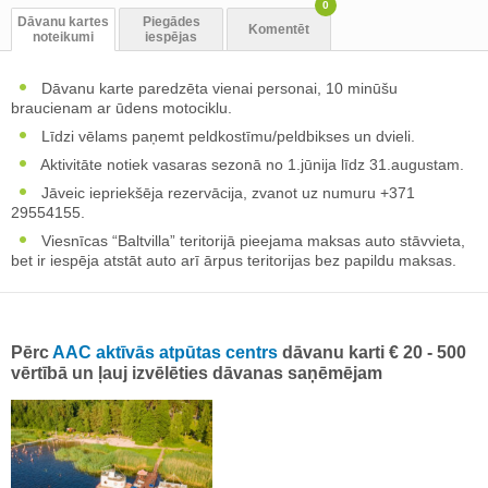
0
Dāvanu kartes
Piegādes
Komentēt
noteikumi
iespējas
Dāvanu karte paredzēta vienai personai, 10 minūšu
braucienam ar ūdens motociklu.
Līdzi vēlams paņemt peldkostīmu/peldbikses un dvieli.
Aktivitāte notiek vasaras sezonā no 1.jūnija līdz 31.augustam.
Jāveic iepriekšēja rezervācija, zvanot uz numuru +371
29554155.
Viesnīcas “Baltvilla” teritorijā pieejama maksas auto stāvvieta,
bet ir iespēja atstāt auto arī ārpus teritorijas bez papildu maksas.
Pērc
AAC aktīvās atpūtas centrs
dāvanu karti € 20 - 500
vērtībā un ļauj izvēlēties dāvanas saņēmējam