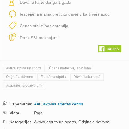
Dāvanu karte derīga 1 gadu
Iespējama maiņa pret citu dāvanu karti vai naudu
Cenas atbilstības garantija
Droši SSL maksājumi
Aktīvā atpūta un sports
Ūdens motocikli, laivošana
Oriģināla dāvana
Ekstrēma atpūta
Dāvini laiku kopā
Aizraujoši piedzīvojumi
Uzņēmums:
AAC aktīvās atpūtas centrs
Vieta:
Rīga
Kategorija:
Aktīvā atpūta un sports,
Oriģināla dāvana