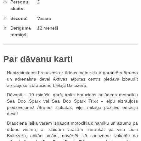
Personu
2
skaits:
Sezona:
Vasara
Derīguma
12 mēneši
termiņš:
Par dāvanu karti
Neaizmirstams brauciens ar ūdens motociklu ir garantēta ātruma
un adrenalīna deva! Aktīvās atpūtas centrs piedāvā izbaudīt
aizraujošu izbraucienu Lielajā Baltezerā.
Dāvanā – 10 minūšu garš, traks brauciens ar ūdens motociklu
Sea Doo Spark vai Sea Doo Spark Trixx – elpu aizraujošs
piedzīvojums! Ātrums, šļakatas, viļņi, milzīga pozitīvu emociju
deva!
Brauciena laikā varam izbaudīt motocikla dinamiku un ātrumu pa
ūdens virsmu, ar slaidām virāžām izbraukāt pa visu Lielo
Baltezeru, apkārt salām, novērtēt, kā sauszeme izskatās no