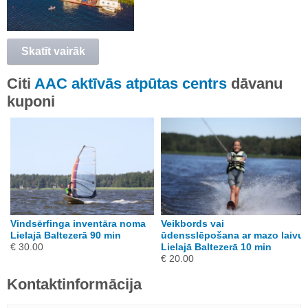
Skatīt vairāk
Citi
AAC aktīvās atpūtas centrs
dāvanu
kuponi
Vindsērfinga inventāra noma
Veikbords vai
Lielajā Baltezerā 90 min
ūdensslēpošana ar mazo laivu
€ 30.00
Lielajā Baltezerā 10 min
€ 20.00
Kontaktinformācija